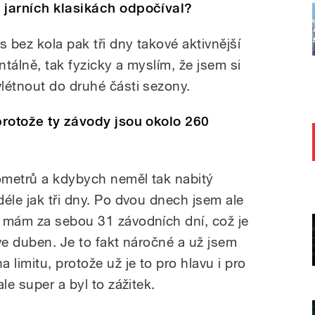
 jarních klasikách odpočíval?
s bez kola pak tři dny takové aktivnější
tálně, tak fyzicky a myslím, že jsem si
létnout do druhé části sezony.
protože ty závody jsou okolo 260
lometrů a kdybych neměl tak nabitý
éle jak tři dny. Po dvou dnech jsem ale
 mám za sebou 31 závodních dní, což je
ve duben. Je to fakt náročné a už jsem
 limitu, protože už je to pro hlavu i pro
le super a byl to zážitek.