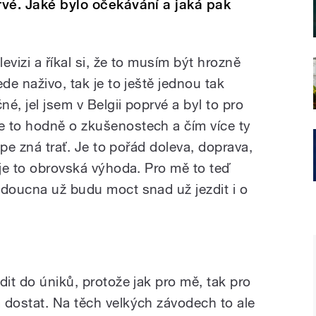
prvé. Jaké bylo očekávání a jaká pak
levizi a říkal si, že to musím být hrozně
de naživo, tak je to ještě jednou tak
né, jel jsem v Belgii poprvé a byl to pro
e to hodně o zkušenostech a čím více ty
lépe zná trať. Je to pořád doleva, doprava,
 je to obrovská výhoda. Pro mě to teď
udoucna už budu moct snad už jezdit i o
dit do úniků, protože jak pro mě, tak pro
 dostat. Na těch velkých závodech to ale