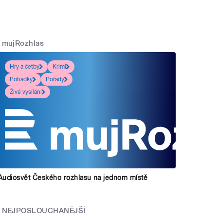
mujRozhlas
Hry a četby
Krimi
Pohádky
Pořady
Živé vysílání
Audiosvět Českého rozhlasu na jednom místě
NEJPOSLOUCHANĚJŠÍ