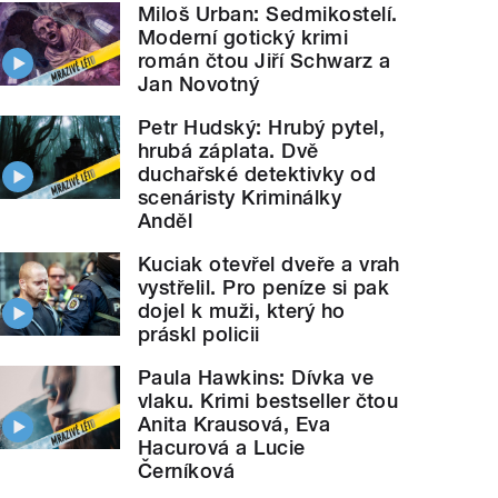
Miloš Urban: Sedmikostelí.
Moderní gotický krimi
román čtou Jiří Schwarz a
Jan Novotný
Petr Hudský: Hrubý pytel,
hrubá záplata. Dvě
duchařské detektivky od
scenáristy Kriminálky
Anděl
Kuciak otevřel dveře a vrah
vystřelil. Pro peníze si pak
dojel k muži, který ho
práskl policii
Paula Hawkins: Dívka ve
vlaku. Krimi bestseller čtou
Anita Krausová, Eva
Hacurová a Lucie
Černíková