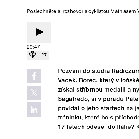
Poslechněte si rozhovor s cyklistou Mathiasem 
29:47
Pozvání do studia Radiožurn
Vacek. Borec, který v loňsk
získal stříbrnou medaili a ny
Segafredo, si v pořadu Pát
povídal o jeho startech na 
tréninku, které ho s přícho
17 letech odešel do Itálie? 