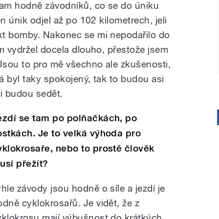
tam hodně závodníků, co se do úniku
n únik odjel až po 102 kilometrech, jeli
kt bomby. Nakonec se mi nepodařilo do
am vydržel docela dlouho, přestože jsem
 Jsou to pro mě všechno ale zkušenosti,
á byl taky spokojený, tak to budou asi
i budou sedět.
ezdí se tam po polňačkách, po
ostkách. Je to velká výhoda pro
yklokrosaře, nebo to prostě člověk
usí přežít?
yhle závody jsou hodně o síle a jezdí je
odně cyklokrosařů. Je vidět, že z
yklokrosu mají výbušnost do krátkých