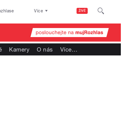
ozhlase
Více
ŽIVĚ
é
Kamery
O nás
Více
…