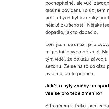
pochopitelné, ale vůči závodn
dlouhé povídání. To už jsem 
přáli, abych byl dva roky pro
nějaké zkušenosti. Nějaké jse
dopadlo, jak to dopadlo.
Loni jsem se snažil připravov
mi podařilo výborně zajet. Mi
tým viděl, že dokážu závodi
sezonu. Že se na to dokážu př
uvidíme, co to přinese.
Jaké to byly změny po spor
vše se pro tebe změnilo?
S trenérem z Treku jsem zač