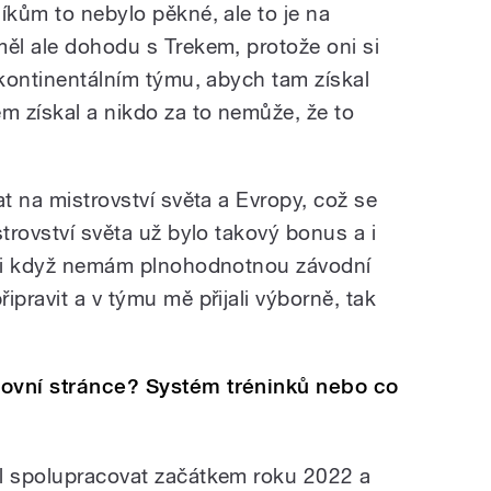
íkům to nebylo pěkné, ale to je na
měl ale dohodu s Trekem, protože oni si
 kontinentálním týmu, abych tam získal
m získal a nikdo za to nemůže, že to
at na mistrovství světa a Evropy, což se
strovství světa už bylo takový bonus a i
t, i když nemám plnohodnotnou závodní
ipravit a v týmu mě přijali výborně, tak
tovní stránce? Systém tréninků nebo co
al spolupracovat začátkem roku 2022 a