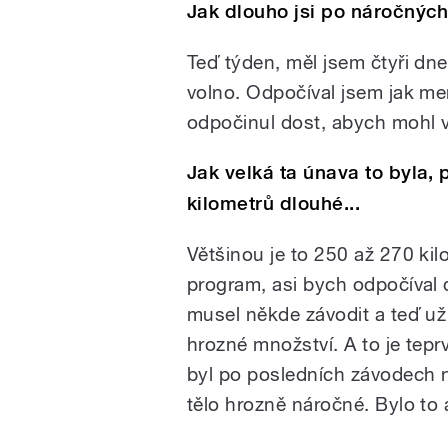
Jak dlouho jsi po náročných
Teď týden, měl jsem čtyři dne
volno. Odpočíval jsem jak men
odpočinul dost, abych mohl v
Jak velká ta únava to byla, 
kilometrů dlouhé...
Většinou je to 250 až 270 ki
program, asi bych odpočíval d
musel někde závodit a teď už
hrozné množství. A to je tepr
byl po posledních závodech na
tělo hrozně náročné. Bylo to a