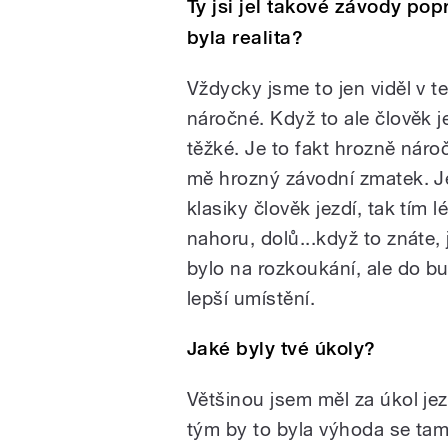
Ty jsi jel takové závody po
byla realita?
Vždycky jsme to jen viděl v te
náročné. Když to ale člověk je
těžké. Je to fakt hrozně nároč
mě hrozný závodní zmatek. J
klasiky člověk jezdí, tak tím 
nahoru, dolů...když to znáte,
bylo na rozkoukání, ale do b
lepší umístění.
Jaké byly tvé úkoly?
Většinou jsem měl za úkol jez
tým by to byla výhoda se tam