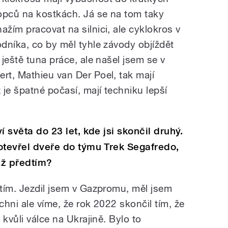
opců na kostkách. Já se na tom taky
nažím pracovat na silnici, ale cyklokros v
dníka, co by měl tyhle závody objíždět
ještě tuna práce, ale našel jsem se v
t, Mathieu van Der Poel, tak mají
je špatné počasí, mají techniku lepší
ví světa do 23 let, kde jsi skončil druhý.
 otevřel dveře do týmu Trek Segafredo,
už předtím?
tím. Jezdil jsem v Gazpromu, měl jsem
hni ale víme, že rok 2022 skončil tím, že
kvůli válce na Ukrajině. Bylo to