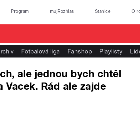
Program
mujRozhlas
Stanice
O r
rchiv
Fotbalová liga
Fanshop
Playlisty
Lid
ch, ale jednou bych chtěl
sta Vacek. Rád ale zajde