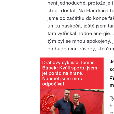
není jednoduché, protože je 
chtějí dostat. Na Flandrách te
jsme od začátku do konce fa
úniku naskočit, ještě jsem t
tam vytřískal hodně energie.
tým byl se mnou spokojený, j
do budoucna závody, které m
J
Dráhový cyklista Tomáš
Bábek: Kvůli sportu jsem
k
jel pořád na hraně.
c
Neuměl jsem moc
odpočívat
m
T
h
c