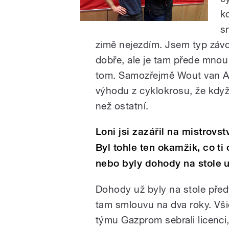
k
s
zimě nejezdím. Jsem typ závo
dobře, ale je tam přede mnou 
tom. Samozřejmě Wout van Aer
výhodu z cyklokrosu, že když 
než ostatní.
Loni jsi zazářil na mistrovst
Byl tohle ten okamžik, co ti
nebo byly dohody na stole 
Dohody už byly na stole před
tam smlouvu na dva roky. Všic
týmu Gazprom sebrali licenci, 