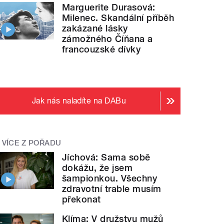
Marguerite Durasová:
Milenec. Skandální příběh
zakázané lásky
zámožného Číňana a
francouzské dívky
Jak nás naladíte na DABu
VÍCE Z POŘADU
Jíchová: Sama sobě
dokážu, že jsem
šampionkou. Všechny
zdravotní trable musím
překonat
Klíma: V družstvu mužů