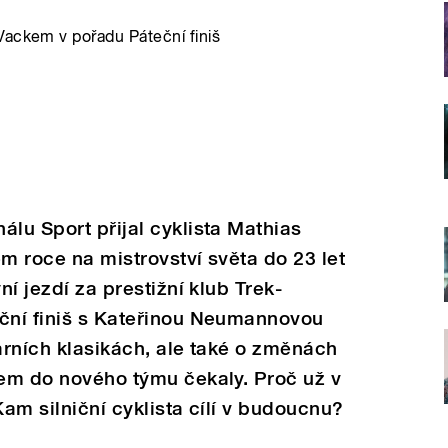
Vackem v pořadu Páteční finiš
álu Sport přijal cyklista Mathias
ém roce na mistrovství světa do 23 let
ní jezdí za prestižní klub Trek-
eční finiš s Kateřinou Neumannovou
jarních klasikách, ale také o změnách
dem do nového týmu čekaly. Proč už v
Kam silniční cyklista cílí v budoucnu?