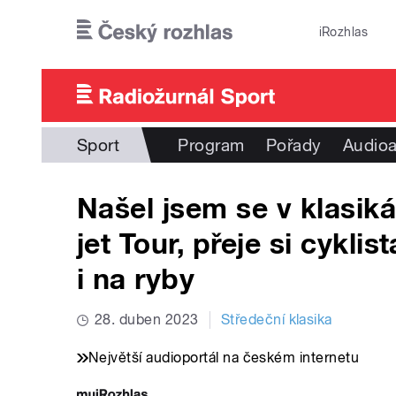
Přejít k hlavnímu obsahu
iRozhlas
Sport
Program
Pořady
Audioa
Našel jsem se v klasiká
jet Tour, přeje si cykli
i na ryby
28. duben 2023
Středeční klasika
Největší audioportál na českém internetu