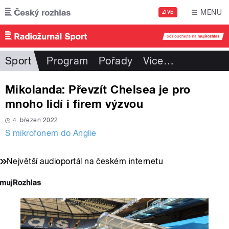
Přejít k hlavnímu obsahu
MENU
ŽIVĚ
Sport
Program
Pořady
Více
…
Mikolanda: Převzít Chelsea je pro
mnoho lidí i firem výzvou
4. březen 2022
S mikrofonem do Anglie
Největší audioportál na českém internetu