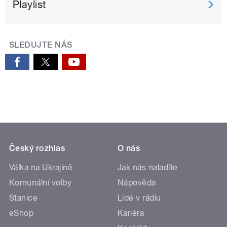
Playlist
SLEDUJTE NÁS
Český rozhlas
O nás
Válka na Ukrajině
Jak nás naladíte
Komunální volby
Nápověda
Stanice
Lidé v rádiu
eShop
Kariéra