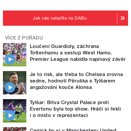
Jak nás naladíte na DABu
VÍCE Z POŘADU
Loučení Guardioly, záchrana
Tottenhamu a sestup West Hamu.
Premier League nabídla napínavý závěr
Je to risk, ale třeba to Chelsea zrovna
sedne, hodnotí Pěruška s Tylšarem
angažování kouče Alonsa
Tylšar: Bitva Crystal Palace proti
Evertonu byla top show. Hráči si řekli
i o místo v reprezentaci
Carrick by si v Manchesteru United