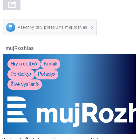
Všechny díly pořadu na mujRozhlas
mujRozhlas
Hry a četby
Krimi
Pohádky
Pořady
Živé vysílání