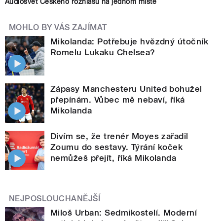
Audiosvět Českého rozhlasu na jednom místě
MOHLO BY VÁS ZAJÍMAT
Mikolanda: Potřebuje hvězdný útočník
Romelu Lukaku Chelsea?
Zápasy Manchesteru United bohužel
přepínám. Vůbec mě nebaví, říká
Mikolanda
Divím se, že trenér Moyes zařadil
Zoumu do sestavy. Týrání koček
nemůžeš přejít, říká Mikolanda
NEJPOSLOUCHANĚJŠÍ
Miloš Urban: Sedmikostelí. Moderní