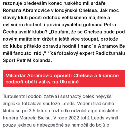
rezonuje především konec ruského miliardáře
Romana Abramoviče v londýnské Chelsea. Jak moc
slavný klub pocítí odchod věhlasného majitele a
ovlivní rozhodnutí i pozici bývalého golmana Petra
Čecha uvnitř klubu? „Doufám, že se Chelsea bude pod
novým majitelem držet a ještě více stoupat, protože
do klubu přiteklo opravdu hodně financí a Abramoviče
měli fanoušci rádi," říká fotbalový expert Radiožurnálu
Sport Petr Mikolanda.
Miliardář Abramovič opouští Chelsea a finančně
podpoří oběti války na Ukrajině
Turbulentní období zažívá i šestnáctý celek nejvyšší
anglické fotbalové soutěže Leeds. Vedení tradičního
klubu se po 3,5 letech rozhodlo odvolat argentinského
trenéra Marcela Bielsu. V roce 2022 totiž Leeds vyhrál
pouze jednou a nebezpečně se namočil do bojů o