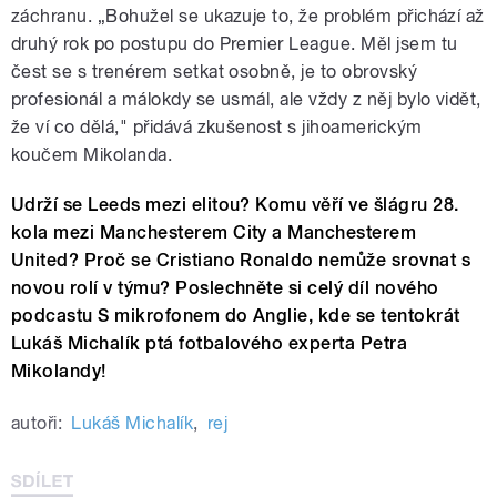
záchranu.
„
Bohužel se ukazuje to, že problém přichází až
druhý rok po postupu do Premier League. Měl jsem tu
čest se s trenérem setkat osobně, je to obrovský
profesionál a málokdy se usmál, ale vždy z něj bylo vidět,
že ví co dělá,
" přidává zkušenost s jihoamerickým
koučem Mikolanda.
Udrží se Leeds mezi elitou? Komu věří ve šlágru 28.
kola mezi Manchesterem City a Manchesterem
United? Proč se Cristiano Ronaldo nemůže srovnat s
novou rolí v týmu? Poslechněte si celý díl nového
podcastu S mikrofonem do Anglie, kde se tentokrát
Lukáš Michalík ptá fotbalového experta Petra
Mikolandy!
autoři:
Lukáš Michalík
,
rej