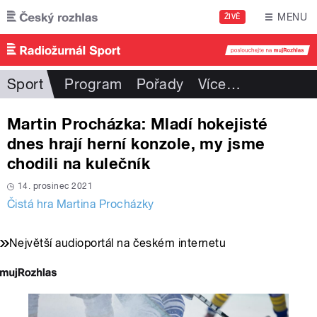
Přejít k hlavnímu obsahu
MENU
ŽIVĚ
Sport
Program
Pořady
Více
…
Martin Procházka: Mladí hokejisté
dnes hrají herní konzole, my jsme
chodili na kulečník
14. prosinec 2021
Čistá hra Martina Procházky
Největší audioportál na českém internetu