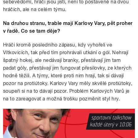
sebevědomí, hráči jsou jistí, není to postavené na dvou
hráčích, ale na celém týmu.
Na druhou stranu, trable mají Karlovy Vary, pět proher
v řadě. Co se tam děje?
Hráči kromě posledního zápasu, kdy vyhořeli ve
Vítkovicích, tak před tím prohrávali utkání o gól. Nehrají
špatný hokej, ale nedávají branky, přestávají jim tam
padat góly, přestávají jim fungovat přesilovky, ze kterých
hodně těžili. A týmy, které proti nim hrají, tak si dávají
pozor na protiútoky. Karlovy Vary měly skvělé protiútoky,
soupeři si na to dávají pozor. Problém Karlových Varů je
na to zareagovat a možná trošku pozměnit styl hry.