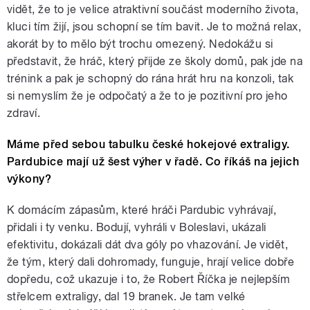
vidět, že to je velice atraktivní součást moderního života,
kluci tím žijí, jsou schopní se tím bavit. Je to možná relax,
akorát by to mělo být trochu omezený. Nedokážu si
představit, že hráč, který přijde ze školy domů, pak jde na
trénink a pak je schopný do rána hrát hru na konzoli, tak
si nemyslím že je odpočatý a že to je pozitivní pro jeho
zdraví.
Máme před sebou tabulku české hokejové extraligy.
Pardubice mají už šest výher v řadě. Co říkáš na jejich
výkony?
K domácím zápasům, které hráči Pardubic vyhrávají,
přidali i ty venku. Bodují, vyhráli v Boleslavi, ukázali
efektivitu, dokázali dát dva góly po vhazování. Je vidět,
že tým, který dali dohromady, funguje, hrají velice dobře
dopředu, což ukazuje i to, že Robert Říčka je nejlepším
střelcem extraligy, dal 19 branek. Je tam velké