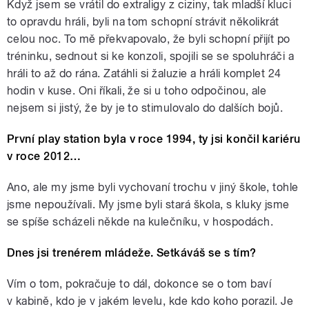
Když jsem se vrátil do extraligy z ciziny, tak mladší kluci
to opravdu hráli, byli na tom schopní strávit několikrát
celou noc. To mě překvapovalo, že byli schopní přijít po
tréninku, sednout si ke konzoli, spojili se se spoluhráči a
hráli to až do rána. Zatáhli si žaluzie a hráli komplet 24
hodin v kuse. Oni říkali, že si u toho odpočinou, ale
nejsem si jistý, že by je to stimulovalo do dalších bojů.
První play station byla v roce 1994, ty jsi končil kariéru
v roce 2012…
Ano, ale my jsme byli vychovaní trochu v jiný škole, tohle
jsme nepoužívali. My jsme byli stará škola, s kluky jsme
se spíše scházeli někde na kulečníku, v hospodách.
Dnes jsi trenérem mládeže. Setkáváš se s tím?
Vím o tom, pokračuje to dál, dokonce se o tom baví
v kabině, kdo je v jakém levelu, kde kdo koho porazil. Je