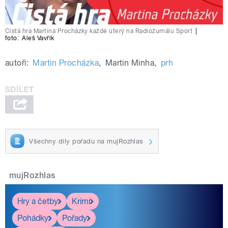
Čistá hra Martina Procházky každé úterý na Radiožurnálu Sport
|
foto:
Aleš Vavřík
autoři:
Martin Procházka
,
Martin Minha
,
prh
Všechny díly pořadu na mujRozhlas
mujRozhlas
Hry a četby
Krimi
Pohádky
Pořady