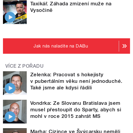
Taxikář. Záhada zmizení muže na
Vysočině
Jak nás naladíte na DABu
VÍCE Z POŘADU
Zelenka: Pracovat s hokejisty
v pubertálním věku není jednoduché.
Také jsme ale kdysi řádili
Vondrka: Ze Slovanu Bratislava jsem
musel přestoupit do Sparty, abych si
mohl v roce 2015 zahrát MS
Marha: Cizince ve Švýcarsku neměli