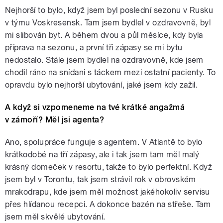
Nejhorší to bylo, když jsem byl poslední sezonu v Rusku
v týmu Voskresensk. Tam jsem bydlel v ozdravovně, byl
mi slibován byt. A během dvou a půl měsíce, kdy byla
příprava na sezonu, a první tři zápasy se mi bytu
nedostalo. Stále jsem bydlel na ozdravovně, kde jsem
chodil ráno na snídani s táckem mezi ostatní pacienty. To
opravdu bylo nejhorší ubytování, jaké jsem kdy zažil.
A když si vzpomeneme na tvé krátké angažmá
v zámoří? Měl jsi agenta?
Ano, spolupráce funguje s agentem. V Atlantě to bylo
krátkodobé na tří zápasy, ale i tak jsem tam měl malý
krásný domeček v resortu, takže to bylo perfektní. Když
jsem byl v Torontu, tak jsem strávil rok v obrovském
mrakodrapu, kde jsem měl možnost jakéhokoliv servisu
přes hlídanou recepci. A dokonce bazén na střeše. Tam
jsem měl skvělé ubytování.