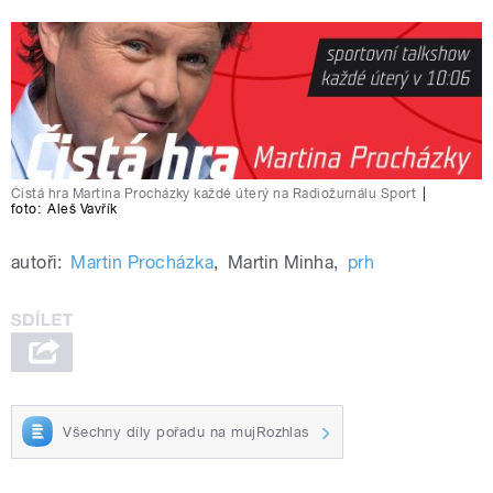
Čistá hra Martina Procházky každé úterý na Radiožurnálu Sport
|
foto:
Aleš Vavřík
autoři:
Martin Procházka
,
Martin Minha
,
prh
Všechny díly pořadu na mujRozhlas