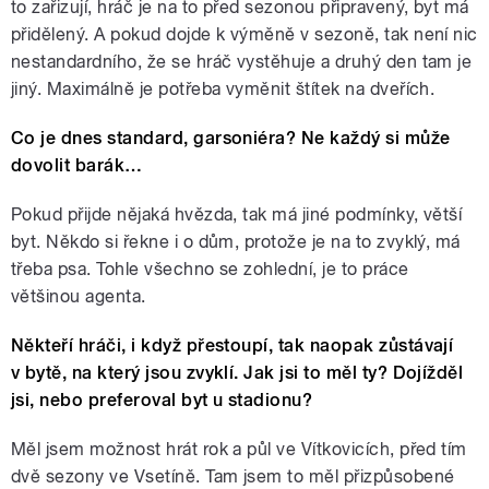
to zařizují, hráč je na to před sezonou připravený, byt má
přidělený. A pokud dojde k výměně v sezoně, tak není nic
nestandardního, že se hráč vystěhuje a druhý den tam je
jiný. Maximálně je potřeba vyměnit štítek na dveřích.
Co je dnes standard, garsoniéra? Ne každý si může
dovolit barák…
Pokud přijde nějaká hvězda, tak má jiné podmínky, větší
byt. Někdo si řekne i o dům, protože je na to zvyklý, má
třeba psa. Tohle všechno se zohlední, je to práce
většinou agenta.
Někteří hráči, i když přestoupí, tak naopak zůstávají
v bytě, na který jsou zvyklí. Jak jsi to měl ty? Dojížděl
jsi, nebo preferoval byt u stadionu?
Měl jsem možnost hrát rok a půl ve Vítkovicích, před tím
dvě sezony ve Vsetíně. Tam jsem to měl přizpůsobené