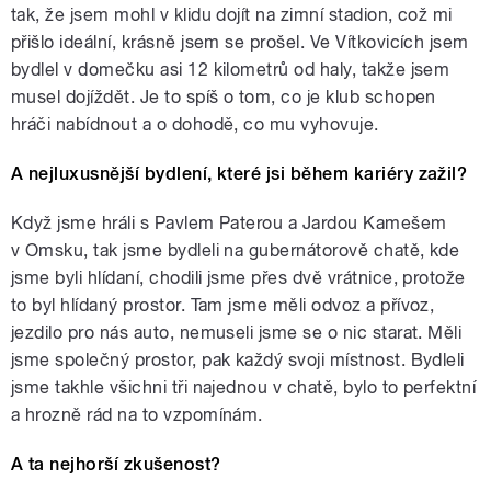
tak, že jsem mohl v klidu dojít na zimní stadion, což mi
přišlo ideální, krásně jsem se prošel. Ve Vítkovicích jsem
bydlel v domečku asi 12 kilometrů od haly, takže jsem
musel dojíždět. Je to spíš o tom, co je klub schopen
hráči nabídnout a o dohodě, co mu vyhovuje.
A nejluxusnější bydlení, které jsi během kariéry zažil?
Když jsme hráli s Pavlem Paterou a Jardou Kamešem
v Omsku, tak jsme bydleli na gubernátorově chatě, kde
jsme byli hlídaní, chodili jsme přes dvě vrátnice, protože
to byl hlídaný prostor. Tam jsme měli odvoz a přívoz,
jezdilo pro nás auto, nemuseli jsme se o nic starat. Měli
jsme společný prostor, pak každý svoji místnost. Bydleli
jsme takhle všichni tři najednou v chatě, bylo to perfektní
a hrozně rád na to vzpomínám.
A ta nejhorší zkušenost?