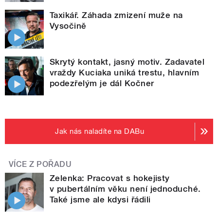
Taxikář. Záhada zmizení muže na
Vysočině
Skrytý kontakt, jasný motiv. Zadavatel
vraždy Kuciaka uniká trestu, hlavním
podezřelým je dál Kočner
Jak nás naladíte na DABu
VÍCE Z POŘADU
Zelenka: Pracovat s hokejisty
v pubertálním věku není jednoduché.
Také jsme ale kdysi řádili