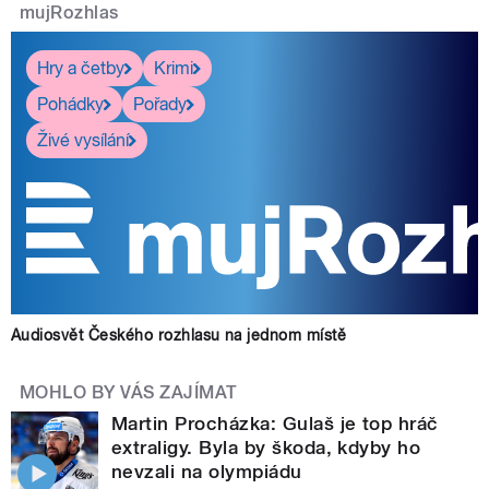
mujRozhlas
Hry a četby
Krimi
Pohádky
Pořady
Živé vysílání
Audiosvět Českého rozhlasu na jednom místě
MOHLO BY VÁS ZAJÍMAT
Martin Procházka: Gulaš je top hráč
extraligy. Byla by škoda, kdyby ho
nevzali na olympiádu