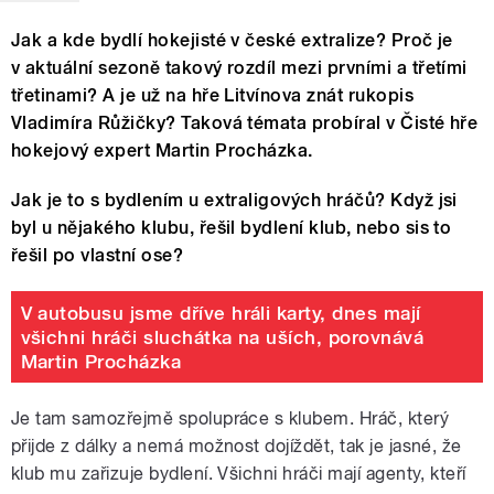
Jak a kde bydlí hokejisté v české extralize? Proč je
v aktuální sezoně takový rozdíl mezi prvními a třetími
třetinami? A je už na hře Litvínova znát rukopis
Vladimíra Růžičky? Taková témata probíral v Čisté hře
hokejový expert Martin Procházka.
Jak je to s bydlením u extraligových hráčů? Když jsi
byl u nějakého klubu, řešil bydlení klub, nebo sis to
řešil po vlastní ose?
V autobusu jsme dříve hráli karty, dnes mají
všichni hráči sluchátka na uších, porovnává
Martin Procházka
Je tam samozřejmě spolupráce s klubem. Hráč, který
přijde z dálky a nemá možnost dojíždět, tak je jasné, že
klub mu zařizuje bydlení. Všichni hráči mají agenty, kteří