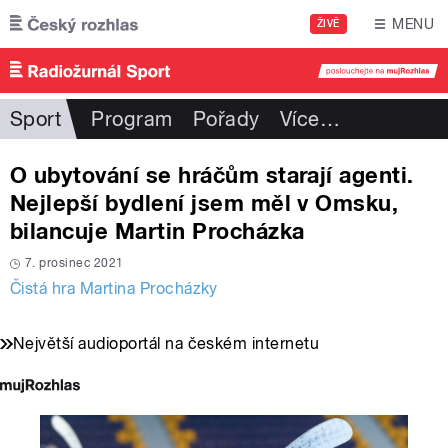
Přejít k hlavnímu obsahu
MENU
ŽIVĚ
Sport
Program
Pořady
Více
…
O ubytování se hráčům starají agenti.
Nejlepší bydlení jsem měl v Omsku,
bilancuje Martin Procházka
7. prosinec 2021
Čistá hra Martina Procházky
Největší audioportál na českém internetu