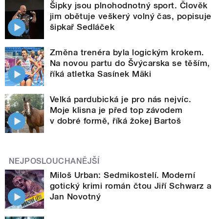
Šipky jsou plnohodnotný sport. Člověk
jim obětuje veškerý volný čas, popisuje
šipkař Sedláček
Změna trenéra byla logickým krokem.
Na novou partu do Švýcarska se těším,
říká atletka Sasínek Mäki
Velká pardubická je pro nás nejvíc.
Moje klisna je před top závodem
v dobré formě, říká žokej Bartoš
NEJPOSLOUCHANĚJŠÍ
Miloš Urban: Sedmikostelí. Moderní
gotický krimi román čtou Jiří Schwarz a
Jan Novotný