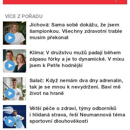
VÍCE Z POŘADU
Jíchová: Sama sobě dokážu, že jsem
šampionkou. Všechny zdravotní trable
musím překonat
Klíma: V družstvu mužů padají během
zápasu fórky a je to dynamické. V mixu
jsem k Petře hodnější
Salač: Když nemám dva dny adrenalin,
tak je se mnou k nevydržení. Baví mě
život na hraně
Větší péče o zdraví, týmy odborníků
i hlídaná strava, řeší Neumannová téma
sportovní dlouhověkosti