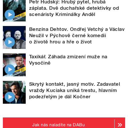
Petr Hudský: Hrubý pytel, hrubá
záplata. Dvě duchařské detektivky od
scenáristy Kriminálky Anděl
Benzína Dehtov. Ondřej Vetchý a Václav
Neužil v Pýchově černé komedii
o životě hrou a hře o život
Taxikář. Záhada zmizení muže na
Vysočině
Skrytý kontakt, jasný motiv. Zadavatel
vraždy Kuciaka uniká trestu, hlavním
podezřelým je dál Kočner
Jak nás naladíte na DABu