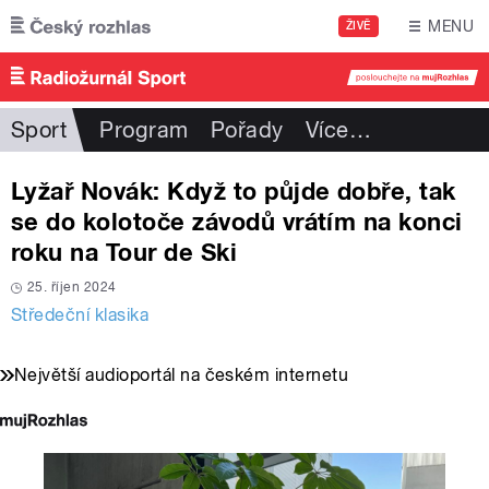
Přejít k hlavnímu obsahu
MENU
ŽIVĚ
Sport
Program
Pořady
Více
…
Lyžař Novák: Když to půjde dobře, tak
se do kolotoče závodů vrátím na konci
roku na Tour de Ski
25. říjen 2024
Středeční klasika
Největší audioportál na českém internetu