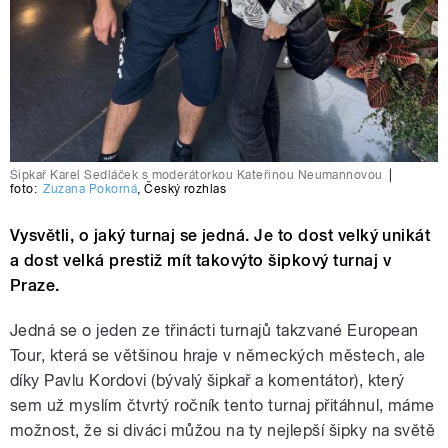
Šipkař Karel Sedláček s moderátorkou Kateřinou Neumannovou
|
foto:
Zuzana Pokorná
,
Český rozhlas
Vysvětli, o jaký turnaj se jedná. Je to dost velký unikát
a dost velká prestiž mít takovýto šipkový turnaj v
Praze.
Jedná se o jeden ze třinácti turnajů takzvané European
Tour, která se většinou hraje v německých městech, ale
díky Pavlu Kordovi (bývalý šipkař a komentátor), který
sem už myslím čtvrtý ročník tento turnaj přitáhnul, máme
možnost, že si diváci můžou na ty nejlepší šipky na světě