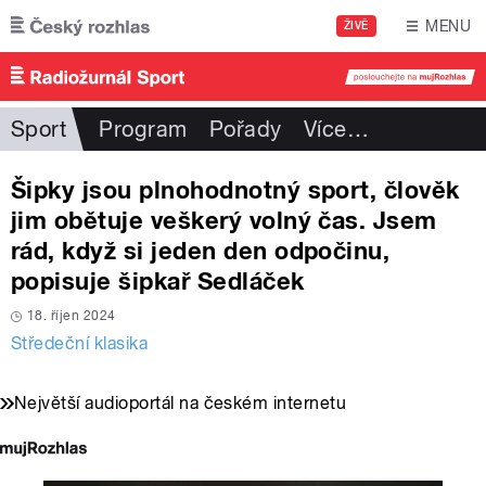
Přejít k hlavnímu obsahu
MENU
ŽIVĚ
Sport
Program
Pořady
Více
…
Šipky jsou plnohodnotný sport, člověk
jim obětuje veškerý volný čas. Jsem
rád, když si jeden den odpočinu,
popisuje šipkař Sedláček
18. říjen 2024
Středeční klasika
Největší audioportál na českém internetu