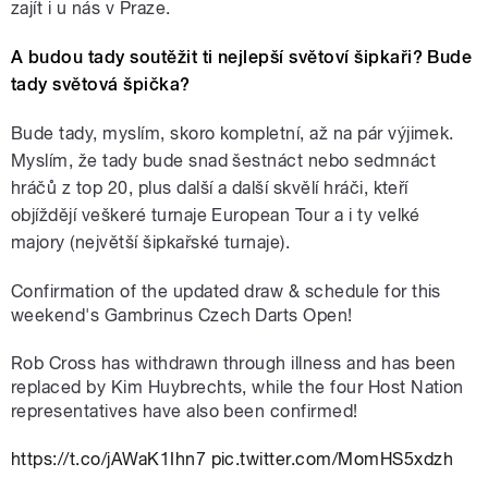
zajít i u nás v Praze.
A budou tady soutěžit ti nejlepší světoví šipkaři? Bude
tady světová špička?
Bude tady, myslím, skoro kompletní, až na pár výjimek.
Myslím, že tady bude snad šestnáct nebo sedmnáct
hráčů z top 20, plus další a další skvělí hráči, kteří
objíždějí veškeré turnaje European Tour a i ty velké
majory (největší šipkařské turnaje).
Confirmation of the updated draw & schedule for this
weekend's Gambrinus Czech Darts Open!
Rob Cross has withdrawn through illness and has been
replaced by Kim Huybrechts, while the four Host Nation
representatives have also been confirmed!
https://t.co/jAWaK1Ihn7
pic.twitter.com/MomHS5xdzh