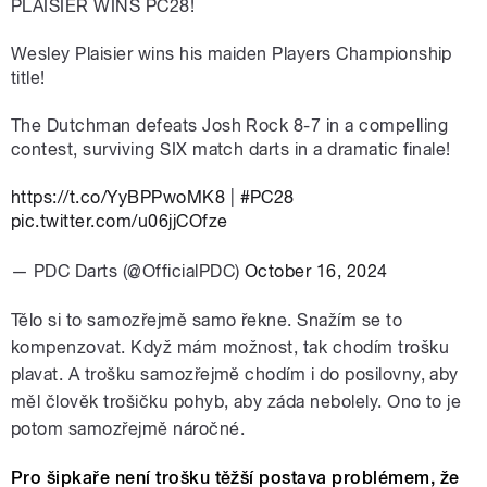
PLAISIER WINS PC28!
Wesley Plaisier wins his maiden Players Championship
title!
The Dutchman defeats Josh Rock 8-7 in a compelling
contest, surviving SIX match darts in a dramatic finale!
https://t.co/YyBPPwoMK8
|
#PC28
pic.twitter.com/u06jjCOfze
— PDC Darts (@OfficialPDC)
October 16, 2024
Tělo si to samozřejmě samo řekne. Snažím se to
kompenzovat. Když mám možnost, tak chodím trošku
plavat. A trošku samozřejmě chodím i do posilovny, aby
měl člověk trošičku pohyb, aby záda nebolely. Ono to je
potom samozřejmě náročné.
Pro šipkaře není trošku těžší postava problémem, že