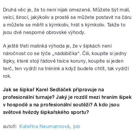
Druhá věc je, že to není nijak omezené. Můžete být malí,
velcí, širocí, jakýkoliv a prostě se můžete postavit
na čáru
a můžete se měřit s kýmkoliv, hrát s kýmkoliv. Takže to
jsou dvě nesporné obrovské výhody.
A ještě třetí malinká výhoda je, že v šipkách není
náročnost co se týče „nádobíčka“. Čili, koupíte si jedny
šipky, které stojí řádově tisíce koruny, koupíte si jeden
terč, ten vydrží na trénink a když budete chtít, tak vydrží
rok.
Jak se šipkař Karel Sedláček připravuje na
profesionální turnaje? Jaký je rozdíl mezi hraním šipek
v hospodě a na profesionální soutěži? A kdo jsou
světové hvězdy šipkařského sportu?
autoři:
Kateřina Neumannová
,
job