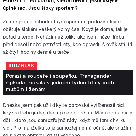
Položím ti teď otázku, kterou nevím, jestli uslyšíš
úplně rád. Jsou šipky sportem?
Za mě jsou plnohodnotným sportem, protože člověk
obětuje šipkám veškerý volný čas. Když je doma, tak je
pořád u terče. Neházím už tolik, jako jsem házel třeba
před deseti nebo patnácti lety, kde opravdu člověk stál tři
až čtyři hodiny denně u terče.
IROZHLAS
Porazila soupeře i soupeřku. Transgender
šipkařka získala v jednom týdnu tituly proti
mužům i ženám
Dneska jsem pak už i díky té obrovské vytíženosti rád,
když si třeba jeden den úplně odpočinu. Mám doma malé
děti, které jsou samozřejmě rády, když mě tam chvilku
vidí. Pro manželku to je samozřejmě náročné, ale snažím
se šipkám opravdu dávat všechno.