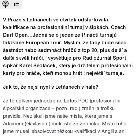
V Praze v Letňanech ve čtvrtek odstartovala
kvalifikace na profesionální turnaj v šipkách, Czech
Dart Open. „Jedná se o jeden ze třinácti turnajů
takzvané European Tour. Myslím, že tady bude snad
šestnáct nebo sedmnáct hráčů z top 20, plus další a
další skvělí hráči,“ vysvětluje pro Radiožurnál Sport
šipkař Karel Sedláček, který je držitelem profesionální
karty pro hráče, kteří mohou hrát i největší turnaje.
Jak to, že nejsi nyní v Letňanech v hale?
Je to celkem jednoduché. Letos PDC (profesionální
šipkařská organizace – pozn. red.) změnila trošku
pravidla. Nezískali jsme naše místa, která jsme s
Adamem (Gavlasem) měli jisté ze žebříčku. Místo toho
jsme museli absolvovat těžkou kvalifikaci v Anglii a ani