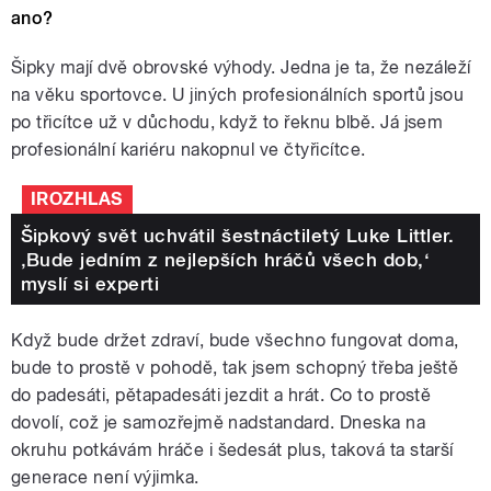
ano?
Šipky mají dvě obrovské výhody. Jedna je ta, že nezáleží
na věku sportovce. U jiných profesionálních sportů jsou
po třicítce už v důchodu, když to řeknu blbě. Já jsem
profesionální kariéru nakopnul ve čtyřicítce.
IROZHLAS
Šipkový svět uchvátil šestnáctiletý Luke Littler.
‚Bude jedním z nejlepších hráčů všech dob,‘
myslí si experti
Když bude držet zdraví, bude všechno fungovat doma,
bude to prostě v pohodě, tak jsem schopný třeba ještě
do padesáti, pětapadesáti jezdit a hrát. Co to prostě
dovolí, což je samozřejmě nadstandard. Dneska na
okruhu potkávám hráče i šedesát plus, taková ta starší
generace není výjimka.