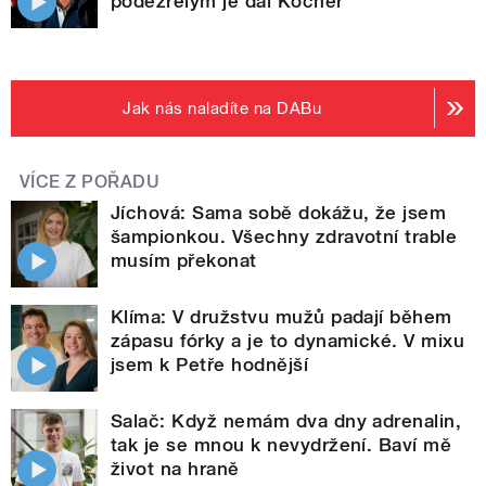
podezřelým je dál Kočner
Jak nás naladíte na DABu
VÍCE Z POŘADU
Jíchová: Sama sobě dokážu, že jsem
šampionkou. Všechny zdravotní trable
musím překonat
Klíma: V družstvu mužů padají během
zápasu fórky a je to dynamické. V mixu
jsem k Petře hodnější
Salač: Když nemám dva dny adrenalin,
tak je se mnou k nevydržení. Baví mě
život na hraně