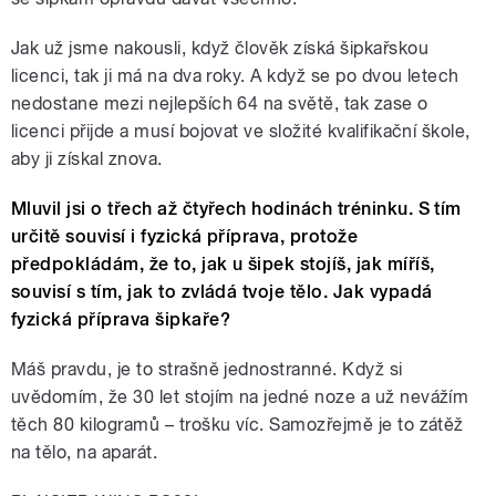
Jak už jsme nakousli, když člověk získá šipkařskou
licenci, tak ji má na dva roky. A když se po dvou letech
nedostane mezi nejlepších 64 na světě, tak zase o
licenci přijde a musí bojovat ve složité kvalifikační škole,
aby ji získal znova.
Mluvil jsi o třech až čtyřech hodinách tréninku. S tím
určitě souvisí i fyzická příprava, protože
předpokládám, že to, jak u šipek stojíš, jak míříš,
souvisí s tím, jak to zvládá tvoje tělo. Jak vypadá
fyzická příprava šipkaře?
Máš pravdu, je to strašně jednostranné. Když si
uvědomím, že 30 let stojím na jedné noze a už nevážím
těch 80 kilogramů – trošku víc. Samozřejmě je to zátěž
na tělo, na aparát.