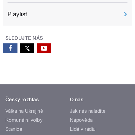
Playlist
SLEDUJTE NÁS
Český rozhlas
O nás
Válka na Ukrajině
Jak nás naladíte
Komunální volby
Nápověda
Stanice
Lidé v rádiu