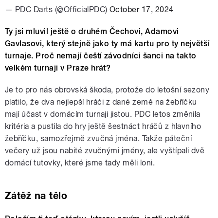
— PDC Darts (@OfficialPDC)
October 17, 2024
Ty jsi mluvil ještě o druhém Čechovi, Adamovi
Gavlasovi, který stejně jako ty má kartu pro ty největší
turnaje. Proč nemají čeští závodníci šanci na takto
velkém turnaji v Praze hrát?
Je to pro nás obrovská škoda, protože do letošní sezony
platilo, že dva nejlepší hráči z dané země na žebříčku
mají účast v domácím turnaji jistou. PDC letos změnila
kritéria a pustila do hry ještě šestnáct hráčů z hlavního
žebříčku, samozřejmě zvučná jména. Takže páteční
večery už jsou nabité zvučnými jmény, ale vyštípali dvě
domácí tutovky, které jsme tady měli loni.
Zátěž na tělo