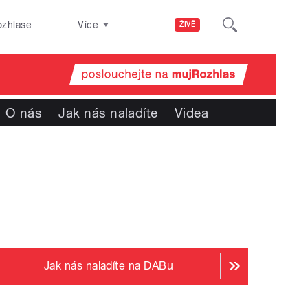
ozhlase
Více
ŽIVĚ
O nás
Jak nás naladíte
Videa
Jak nás naladíte na DABu