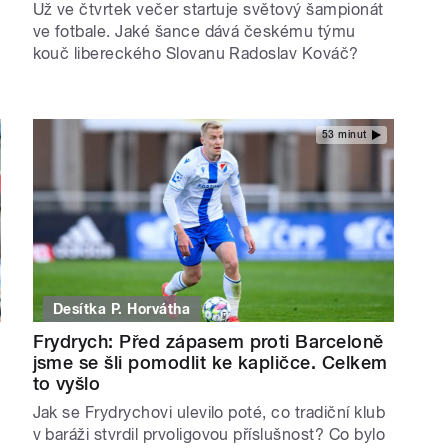
Už ve čtvrtek večer startuje světový šampionát
ve fotbale. Jaké šance dává českému týmu
kouč libereckého Slovanu Radoslav Kováč?
53 minut
Desítka P. Horvátha
Frydrych: Před zápasem proti Barceloně
jsme se šli pomodlit ke kapličce. Celkem
to vyšlo
Jak se Frydrychovi ulevilo poté, co tradiční klub
v baráži stvrdil prvoligovou příslušnost? Co bylo