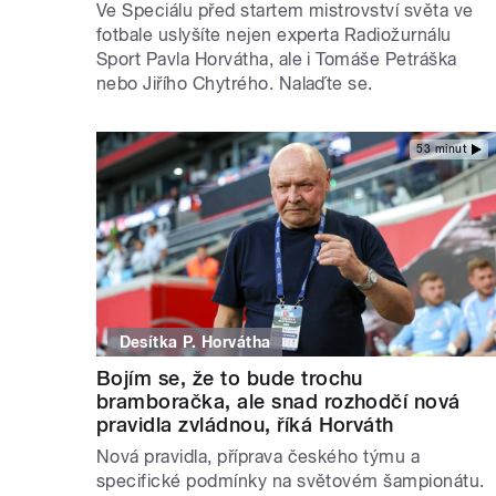
Ve Speciálu před startem mistrovství světa ve
fotbale uslyšíte nejen experta Radiožurnálu
Sport Pavla Horvátha, ale i Tomáše Petráška
nebo Jiřího Chytrého. Nalaďte se.
53 minut
Desítka P. Horvátha
Bojím se, že to bude trochu
bramboračka, ale snad rozhodčí nová
pravidla zvládnou, říká Horváth
Nová pravidla, příprava českého týmu a
specifické podmínky na světovém šampionátu.