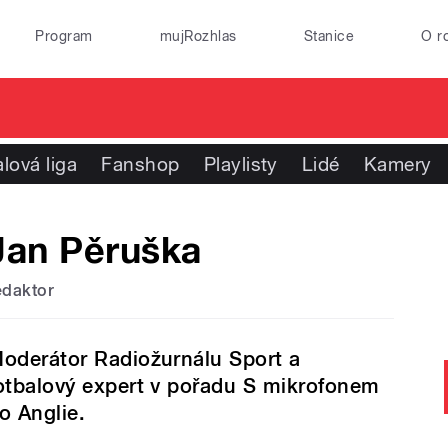
Program
mujRozhlas
Stanice
O r
lová liga
Fanshop
Playlisty
Lidé
Kamery
Jan Pěruška
edaktor
oderátor Radiožurnálu Sport a
otbalový expert v pořadu S mikrofonem
o Anglie.