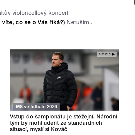
kův violoncellový koncert
víte, co se o Vás říká?)
Netuším..
6 minut
MS ve fotbale 2026
Vstup do šampionátu je stěžejní. Národní
tým by mohl udeřit ze standardních
situací, myslí si Kováč