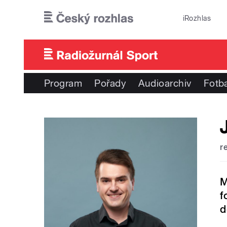
Přejít k hlavnímu obsahu
iRozhlas
Program
Pořady
Audioarchiv
Fotba
r
M
f
d