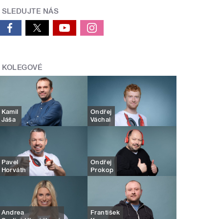
SLEDUJTE NÁS
KOLEGOVÉ
Kamil
Ondřej
Jáša
Váchal
Pavel
Ondřej
Horváth
Prokop
Andrea
František