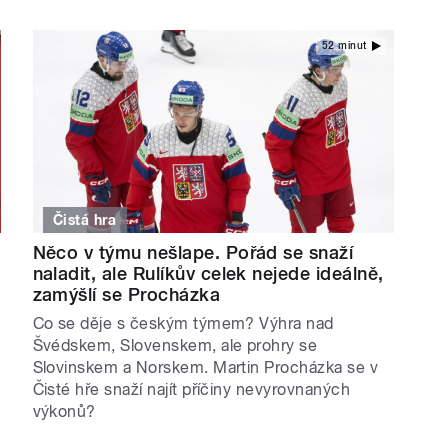
52 minut
Čistá hra
Něco v týmu nešlape. Pořád se snaží
naladit, ale Rulíkův celek nejede ideálně,
zamýšlí se Procházka
Co se děje s českým týmem? Výhra nad
Švédskem, Slovenskem, ale prohry se
Slovinskem a Norskem. Martin Procházka se v
Čisté hře snaží najít příčiny nevyrovnaných
výkonů?