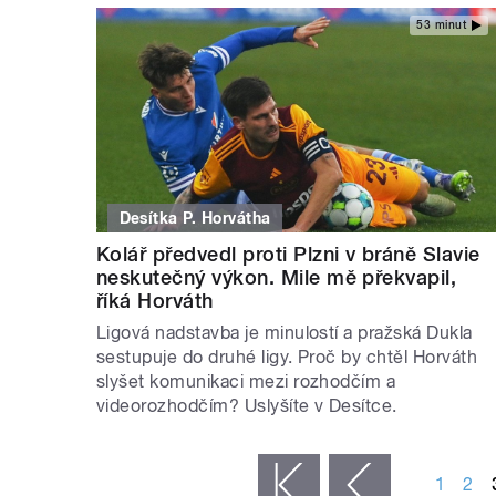
53 minut
Desítka P. Horvátha
Kolář předvedl proti Plzni v bráně Slavie
neskutečný výkon. Mile mě překvapil,
říká Horváth
Ligová nadstavba je minulostí a pražská Dukla
sestupuje do druhé ligy. Proč by chtěl Horváth
slyšet komunikaci mezi rozhodčím a
videorozhodčím? Uslyšíte v Desítce.
STRÁNKY
1
2
« první
‹ předchozí