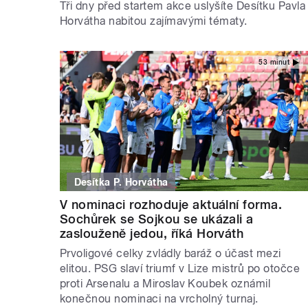
Tři dny před startem akce uslyšíte Desítku Pavla
Horvátha nabitou zajímavými tématy.
53 minut
Desítka P. Horvátha
V nominaci rozhoduje aktuální forma.
Sochůrek se Sojkou se ukázali a
zaslouženě jedou, říká Horváth
Prvoligové celky zvládly baráž o účast mezi
elitou. PSG slaví triumf v Lize mistrů po otočce
proti Arsenalu a Miroslav Koubek oznámil
konečnou nominaci na vrcholný turnaj.