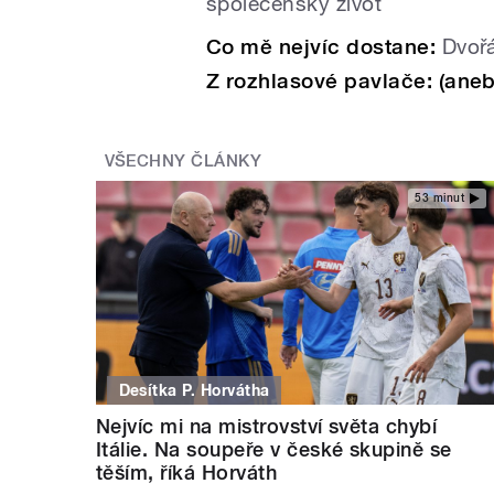
společenský život
Co mě nejvíc dostane:
Dvořá
Z rozhlasové pavlače: (aneb 
VŠECHNY ČLÁNKY
53 minut
Desítka P. Horvátha
Nejvíc mi na mistrovství světa chybí
Itálie. Na soupeře v české skupině se
těším, říká Horváth