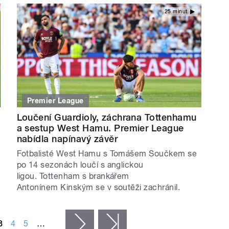
25 minut
Premier League
Loučení Guardioly, záchrana Tottenhamu
a sestup West Hamu. Premier League
nabídla napínavý závěr
Fotbalisté West Hamu s Tomášem Součkem se
po 14 sezonách loučí s anglickou
ligou. Tottenham s brankářem
Antonínem Kinským se v soutěži zachránil.
3
4
5
…
následující ›
poslední »