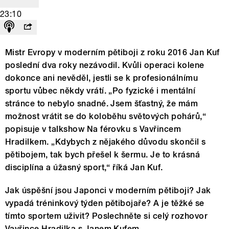
23:10
Mistr Evropy v moderním pětiboji z roku 2016 Jan Kuf
poslední dva roky nezávodil. Kvůli operaci kolene
dokonce ani nevěděl, jestli se k profesionálnímu
sportu vůbec někdy vrátí. „Po fyzické i mentální
stránce to nebylo snadné. Jsem šťastný, že mám
možnost vrátit se do koloběhu světových pohárů,“
popisuje v talkshow Na férovku s Vavřincem
Hradilkem. „Kdybych z nějakého důvodu skončil s
pětibojem, tak bych přešel k šermu. Je to krásná
disciplína a úžasný sport,“ říká Jan Kuf.
Jak úspěšní jsou Japonci v moderním pětiboji? Jak
vypadá tréninkový týden pětibojaře? A je těžké se
tímto sportem uživit? Poslechněte si celý rozhovor
Vavřince Hradilka s Janem Kufem.