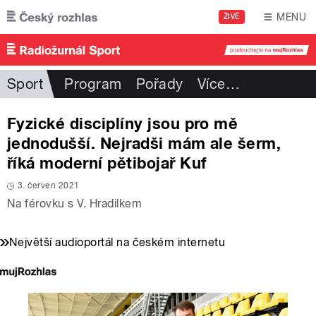
Přejít k hlavnímu obsahu
MENU
ŽIVĚ
Sport
Program
Pořady
Více
…
Fyzické disciplíny jsou pro mě
jednodušší. Nejradši mám ale šerm,
říká moderní pětibojař Kuf
3. červen 2021
Na férovku s V. Hradilkem
Největší audioportál na českém internetu