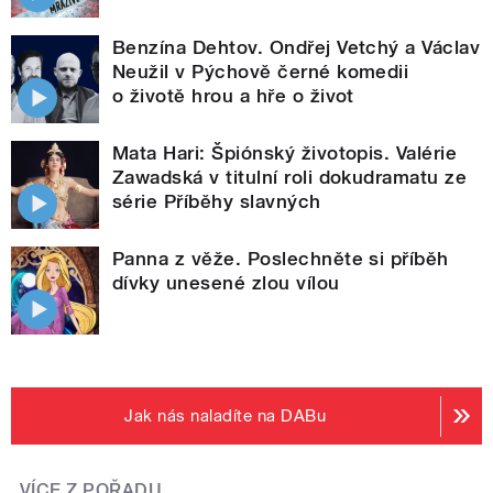
Benzína Dehtov. Ondřej Vetchý a Václav
Neužil v Pýchově černé komedii
o životě hrou a hře o život
Mata Hari: Špiónský životopis. Valérie
Zawadská v titulní roli dokudramatu ze
série Příběhy slavných
Panna z věže. Poslechněte si příběh
dívky unesené zlou vílou
Jak nás naladíte na DABu
VÍCE Z POŘADU