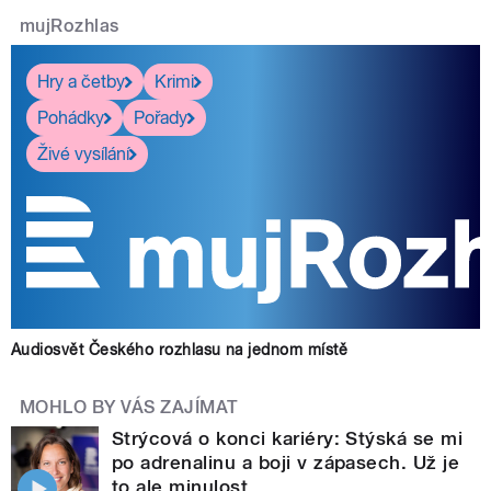
mujRozhlas
Hry a četby
Krimi
Pohádky
Pořady
Živé vysílání
Audiosvět Českého rozhlasu na jednom místě
MOHLO BY VÁS ZAJÍMAT
Strýcová o konci kariéry: Stýská se mi
po adrenalinu a boji v zápasech. Už je
to ale minulost