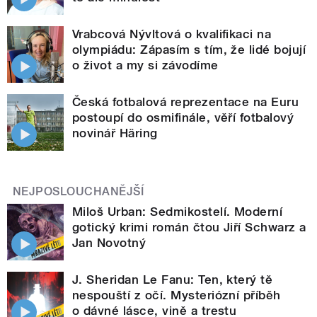
Vrabcová Nývltová o kvalifikaci na
olympiádu: Zápasím s tím, že lidé bojují
o život a my si závodíme
Česká fotbalová reprezentace na Euru
postoupí do osmifinále, věří fotbalový
novinář Häring
NEJPOSLOUCHANĚJŠÍ
Miloš Urban: Sedmikostelí. Moderní
gotický krimi román čtou Jiří Schwarz a
Jan Novotný
J. Sheridan Le Fanu: Ten, který tě
nespouští z očí. Mysteriózní příběh
o dávné lásce, vině a trestu