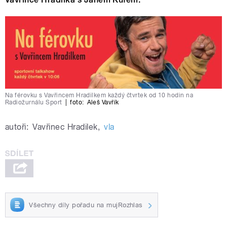
Na férovku s Vavřincem Hradilkem každý čtvrtek od 10 hodin na
Radiožurnálu Sport
|
foto:
Aleš Vavřík
autoři:
Vavřinec Hradilek
,
vla
Všechny díly pořadu na mujRozhlas