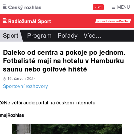
Přejít k hlavnímu obsahu
MENU
ŽIVĚ
Sport
Program
Pořady
Více
…
Daleko od centra a pokoje po jednom.
Fotbalisté mají na hotelu v Hamburku
saunu nebo golfové hřiště
16. červen 2024
Sportovní rozhovory
Největší audioportál na českém internetu