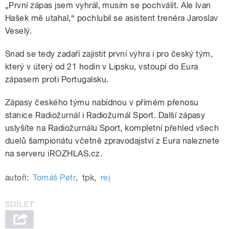
„První zápas jsem vyhrál, musím se pochválit. Ale Ivan
Hašek mě utahal,“ pochlubil se asistent trenéra Jaroslav
Veselý.
Snad se tedy zadaří zajistit první výhra i pro český tým,
který v úterý od 21 hodin v Lipsku, vstoupí do Eura
zápasem proti Portugalsku.
Zápasy českého týmu nabídnou v přímém přenosu
stanice Radiožurnál i Radiožurnál Sport. Další zápasy
uslyšíte na Radiožurnálu Sport, kompletní přehled všech
duelů šampionátu včetně zpravodajství z Eura naleznete
na serveru iROZHLAS.cz.
autoři:
Tomáš Petr
,
tpk
,
rej