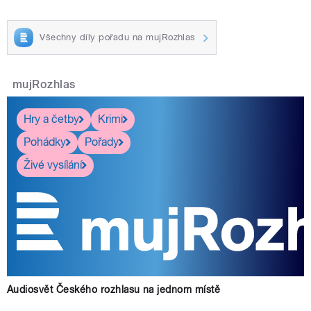
Všechny díly pořadu na mujRozhlas
mujRozhlas
Hry a četby
Krimi
Pohádky
Pořady
Živé vysílání
Audiosvět Českého rozhlasu na jednom místě