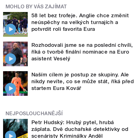
MOHLO BY VÁS ZAJÍMAT
58 let bez trofeje. Anglie chce změnit
neúspěchy na velkých turnajích a
potvrdit roli favorita Eura
Rozhodovali jsme se na poslední chvíli,
říká o tvorbě finální nominace na Euro
asistent Veselý
Naším cílem je postup ze skupiny. Ale
nikdy nevíte, co se může stát, říká před
startem Eura Kovář
NEJPOSLOUCHANĚJŠÍ
Petr Hudský: Hrubý pytel, hrubá
záplata. Dvě duchařské detektivky od
scenáristy Kriminálky Anděl