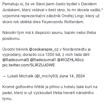
Pamatuju si, že ve Slavii jsem často bydlel v Davidem
Juráskem, který vstával v šest ráno, to mi docela vadilo,“
vzpomíná reprezentační záložník Ondřej Lingr, který už
skoro rok obléká dres Feyenoordu Rotterdam.
Národní tým má k dispozici saunu, bazén nebo třeba
posilovnu.
Úvodní trénink
@ceskarepre_cz
v Norderstedtu je
vyprodaný, dorazilo cca 1200 lidí, z nich řada dětí
@RadiozurnalS
@Radiozurnal1
@iROZHLAScz
pic.twitter.com/5LIRZUJGWE
— Lukáš Michalík (@l_michy93)
June 14, 2024
Kromě golfového hřiště je přímo u hotelu také kurt na
padel, který si už vyzkoušeli třeba trenéři národního
týmu.