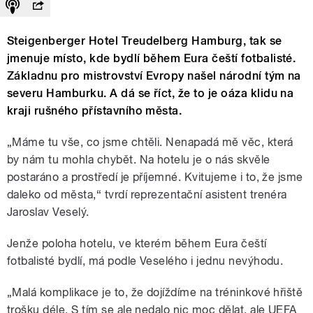
Steigenberger Hotel Treudelberg Hamburg, tak se
jmenuje místo, kde bydlí během Eura čeští fotbalisté.
Základnu pro mistrovství Evropy našel národní tým na
severu Hamburku. A dá se říct, že to je oáza klidu na
kraji rušného přístavního města.
„Máme tu vše, co jsme chtěli. Nenapadá mě věc, která
by nám tu mohla chybět. Na hotelu je o nás skvěle
postaráno a prostředí je příjemné. Kvitujeme i to, že jsme
daleko od města,“ tvrdí reprezentační asistent trenéra
Jaroslav Veselý.
Jenže poloha hotelu, ve kterém během Eura čeští
fotbalisté bydlí, má podle Veselého i jednu nevýhodu.
„Malá komplikace je to, že dojíždíme na tréninkové hřiště
trošku déle. S tím se ale nedalo nic moc dělat, ale UEFA