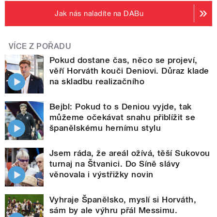
Jak nás naladíte na DABu
VÍCE Z POŘADU
Pokud dostane čas, něco se projeví,
věří Horváth kouči Deniovi. Důraz klade
na skladbu realizačního
Bejbl: Pokud to s Deniou vyjde, tak
můžeme očekávat snahu přiblížit se
španělskému hernímu stylu
Jsem ráda, že areál ožívá, těší Sukovou
turnaj na Štvanici. Do Síně slávy
věnovala i výstřižky novin
Vyhraje Španělsko, myslí si Horváth,
sám by ale výhru přál Messimu.