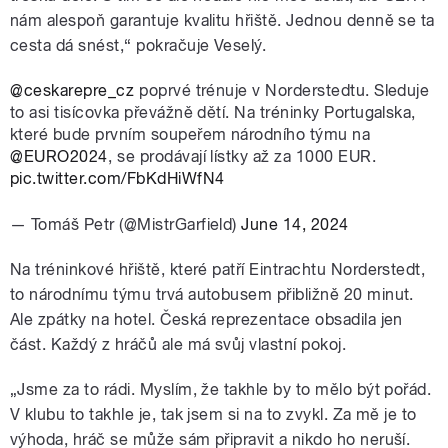
nám alespoň garantuje kvalitu hřiště. Jednou denně se ta
cesta dá snést,“ pokračuje Veselý.
@ceskarepre_cz
⁩ poprvé trénuje v Norderstedtu. Sleduje
to asi tisícovka převážně dětí. Na tréninky Portugalska,
které bude prvním soupeřem národního týmu na
⁦
@EURO2024
⁩, se prodávají lístky až za 1000 EUR.
pic.twitter.com/FbKdHiWfN4
— Tomáš Petr (@MistrGarfield)
June 14, 2024
Na tréninkové hřiště, které patří Eintrachtu Norderstedt,
to národnímu týmu trvá autobusem přibližně 20 minut.
Ale zpátky na hotel. Česká reprezentace obsadila jen
část. Každý z hráčů ale má svůj vlastní pokoj.
„Jsme za to rádi. Myslím, že takhle by to mělo být pořád.
V klubu to takhle je, tak jsem si na to zvykl. Za mě je to
výhoda, hráč se může sám připravit a nikdo ho neruší.