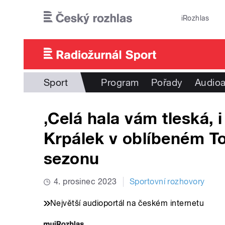
Přejít k hlavnímu obsahu
iRozhlas
Sport
Program
Pořady
Audioa
‚Celá hala vám tleská, i
Krpálek v oblíbeném To
sezonu
4. prosinec 2023
Sportovní rozhovory
Největší audioportál na českém internetu