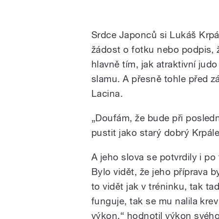
Srdce Japonců si Lukáš Krpál
žádost o fotku nebo podpis, 
hlavně tím, jak atraktivní jud
slamu. A přesně tohle před z
Lacina.
„Doufám, že bude při posledn
pustit jako starý dobrý Krpál
A jeho slova se potvrdily i po
Bylo vidět, že jeho příprava 
to vidět jak v tréninku, tak ta
funguje, tak se mu nalila krev
výkon,“ hodnotil výkon svého