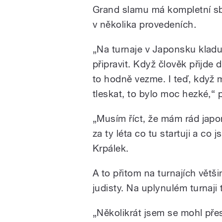
Grand slamu má kompletní sb
v několika provedeních.
„Na turnaje v Japonsku kladu
připravit. Když člověk přijde 
to hodně vezme. I teď, když m
tleskat, to bylo moc hezké,“ 
„Musím říct, že mám rád japo
za ty léta co tu startuji a co 
Krpálek.
A to přitom na turnajích vět
judisty. Na uplynulém turnaji 
„Několikrát jsem se mohl přes