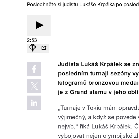
Poslechněte si judistu Lukáše Krpálka po posled
2:53
Judista Lukáš Krpálek se zn
posledním turnaji sezóny vy
kilogramů bronzovou medaili
je z Grand slamu v jeho obl
„Turnaje v Tokiu mám opravdu
výjimečný, a když se povede v
nejvíc,“ říká Lukáš Krpálek.
vybojovat nejen olympijské zla