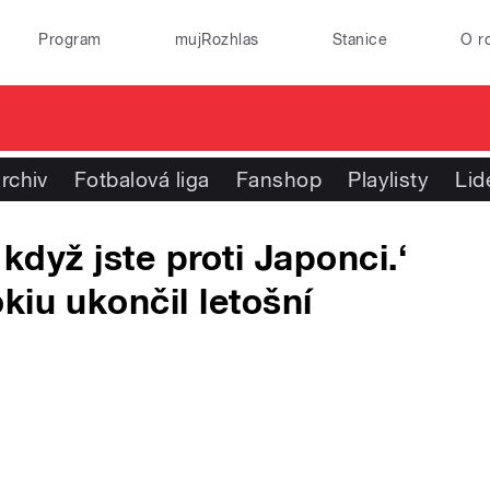
Program
mujRozhlas
Stanice
O r
rchiv
Fotbalová liga
Fanshop
Playlisty
Lid
 když jste proti Japonci.‘
kiu ukončil letošní