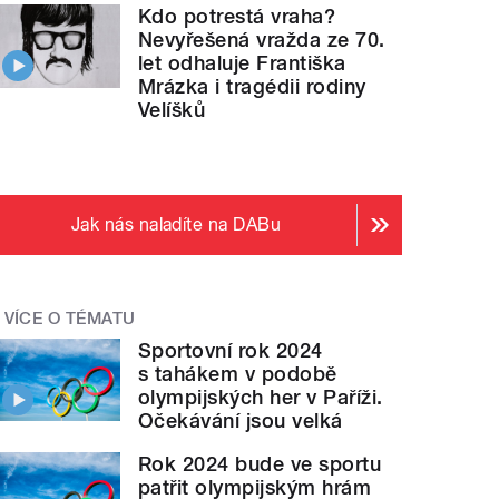
Kdo potrestá vraha?
Nevyřešená vražda ze 70.
let odhaluje Františka
Mrázka i tragédii rodiny
Velíšků
Jak nás naladíte na DABu
VÍCE O TÉMATU
Sportovní rok 2024
s tahákem v podobě
olympijských her v Paříži.
Očekávání jsou velká
Rok 2024 bude ve sportu
patřit olympijským hrám