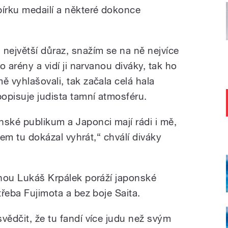
írku medailí a některé dokonce
 největší důraz, snažím se na ně nejvíce
do arény a vidí ji narvanou diváky, tak ho
ě vyhlašovali, tak začala celá hala
popisuje judista tamní atmosféru.
nské publikum a Japonci mají rádi i mě,
jsem tu dokázal vyhrát,“ chválí diváky
šinou Lukáš Krpálek poráží japonské
třeba Fujimota a bez boje Saita.
vědčit, že tu fandí více judu než svým