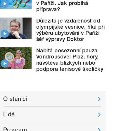
v Paříži. Jak probíhá
příprava?
Důležitá je vzdálenost od
olympijské vesnice, říká při
výběru ubytování v Paříži
šéf výpravy Doktor
Nabitá posezonní pauza
Vondroušové: Pláž, hory,
návštěva blízkých nebo
podpora tenisové školičky
O stanici
Lidé
Program