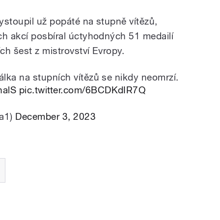
ystoupil už popáté na stupně vítězů,
ch akcí posbíral úctyhodných 51 medailí
ích šest z mistrovství Evropy.
lka na stupních vítězů se nikdy neomrzí.
nalS
pic.twitter.com/6BCDKdIR7Q
da1)
December 3, 2023