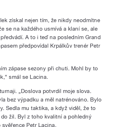
ek získal nejen tím, že nikdy neodmítne
že se na každého usmívá a klaní se, ale
o předvádí. A to i teď na posledním Grand
ápasem předpovídal Krpálkův trenér Petr
ím zápase sezony při chuti. Mohl by to
ek,“ smál se Lacina.
 turnaji. „Doslova potvrdil moje slova.
byla bez výpadku a měl natrénováno. Bylo
dy. Sedla mu taktika, a když viděl, že to
 do žil. Byl z toho kvalitní a pohledný
 svěřence Petr Lacina.