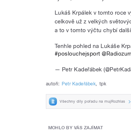
Lukáš Krpálek v tomto roce v
celkově už z velkých světový
a to v tomto výčtu chybí dalš
Tenhle pohled na Lukáše Krpá
#poslouchejsport
@Radiozur
— Petr Kadeřábek (@PetrKa
autoři:
Petr Kadeřábek
,
tpk
Všechny díly pořadu na mujRozhlas
MOHLO BY VÁS ZAJÍMAT