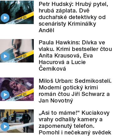
Petr Hudský: Hrubý pytel,
hrubá záplata. Dvě
duchařské detektivky od
scenáristy Kriminálky
Anděl
Paula Hawkins: Dívka ve
vlaku. Krimi bestseller čtou
Anita Krausová, Eva
Hacurová a Lucie
Černíková
Miloš Urban: Sedmikostelí.
Moderní gotický krimi
román čtou Jiří Schwarz a
Jan Novotný
„Asi to máme!“ Kuciakovy
vrahy odhalily kamery a
zapomenutý telefon.
Pomohl i nečekaný svědek