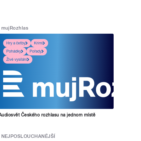
mujRozhlas
Hry a četby
Krimi
Pohádky
Pořady
Živé vysílání
Audiosvět Českého rozhlasu na jednom místě
NEJPOSLOUCHANĚJŠÍ