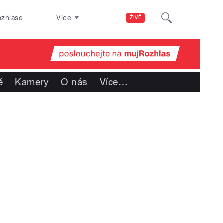
ozhlase
Více
ŽIVĚ
é
Kamery
O nás
Více
…