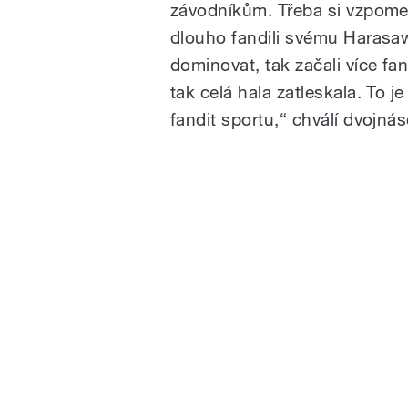
závodníkům. Třeba si vzpomen
dlouho fandili svému Harasaw
dominovat, tak začali více fa
tak celá hala zatleskala. To 
fandit sportu,“ chválí dvojná