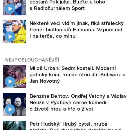
obstará Pokljuka. Buďte u toho
s Radiožurnálem Sport
Některé věci vidím jinak, říká střelecký
trenér biatlonistů Emmons. Vzpomínal
i na terče, co minul
NEJPOSLOUCHANĚJŠÍ
Miloš Urban: Sedmikostelí. Moderní
gotický krimi román čtou Jiří Schwarz a
Jan Novotný
Benzína Dehtov. Ondřej Vetchý a Václav
Neužil v Pýchově černé komedii
o životě hrou a hře o život
Petr Hudský: Hrubý pytel, hrubá