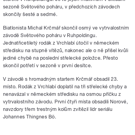
sezoně Světového poháru, v předchozích závodech
skončily šesté a sedmé.
Biatlonista Michal Krčmář skončil osmý ve vytrvalostním
závodě Světového poháru v Ruhpoldingu.
Jednatřicetiletý rodák z Vrchlabí útočil v německém
středisku na stupně vítězů, nakonec ale o ně přišel kvůli
jediné chybě na poslední střelecké položce. Přesto
skončil potřetí v sezoně v první desítce.
V závodě s hromadným startem Krčmář obsadil 23.
místo. Rodák z Vrchlabí doplatil na tři střelecké chyby a
nenavázal v německém středisku na osmou příčku z
vytrvalostního závodu. První čtyři místa obsadili Norové,
navzdory třem trestným kolům zvítězil lídr seriálu
Johannes Thingnes Bö.