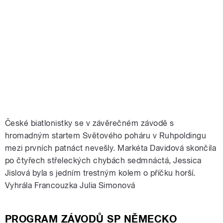
České biatlonistky se v závěrečném závodě s
hromadným startem Světového poháru v Ruhpoldingu
mezi prvních patnáct nevešly. Markéta Davidová skončila
po čtyřech střeleckých chybách sedmnáctá, Jessica
Jislová byla s jedním trestným kolem o příčku horší.
Vyhrála Francouzka Julia Simonová
PROGRAM ZÁVODŮ SP NĚMECKO