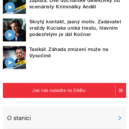
záplata. Dvě duchařské detektivky od
scenáristy Kriminálky Anděl
Skrytý kontakt, jasný motiv. Zadavatel
vraždy Kuciaka uniká trestu, hlavním
podezřelým je dál Kočner
Taxikář. Záhada zmizení muže na
Vysočině
Jak nás naladíte na DABu
O stanici