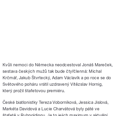
Kvůli nemoci do Německa neodcestoval Jonáš Mareček,
sestava českých mužů tak bude čtyřčlenná: Michal
Krčmář, Jakub Štvrtecký, Adam Václavík a
po roce se do
Světového poháru vrátil uzdravený
Vítězslav Hornig
,
který prožil štafetovou premiéru.
České biatlonistky Tereza Voborníková, Jessica Jislová,
Markéta Davidová a Lucie Charvátová byly páté ve
štafetě v Ruhpoldingu. Je to jejich maximum v aktuální