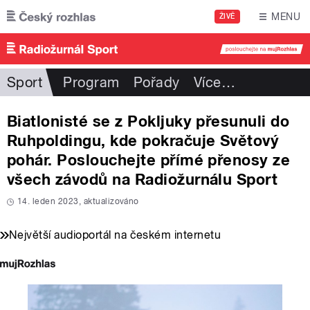
Přejít k hlavnímu obsahu
MENU
ŽIVĚ
Sport
Program
Pořady
Více
…
Biatlonisté se z Pokljuky přesunuli do
Ruhpoldingu, kde pokračuje Světový
pohár. Poslouchejte přímé přenosy ze
všech závodů na Radiožurnálu Sport
14. leden 2023, aktualizováno
Největší audioportál na českém internetu