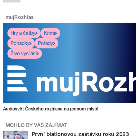
mujRozhlas
Hry a četby
Krimi
Pohádky
Pořady
Živé vysílání
Audiosvět Českého rozhlasu na jednom místě
MOHLO BY VÁS ZAJÍMAT
První biatlonovou zastávku roku 2023