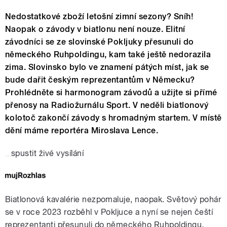
Nedostatkové zboží letošní zimní sezony? Sníh!
Naopak o závody v biatlonu není nouze. Elitní
závodníci se ze slovinské Pokljuky přesunuli do
německého Ruhpoldingu, kam také ještě nedorazila
zima. Slovinsko bylo ve znamení pátých míst, jak se
bude dařit českým reprezentantům v Německu?
Prohlédněte si harmonogram závodů a užijte si přímé
přenosy na Radiožurnálu Sport. V neděli biatlonový
kolotoč zakončí závody s hromadným startem. V místě
dění máme reportéra Miroslava Lence.
spustit živé vysílání
Biatlonová kavalérie nezpomaluje, naopak. Světový pohár
se v roce 2023 rozběhl v Pokljuce a nyní se nejen čeští
reprezentanti přesunuli do německého Ruhpoldingu.