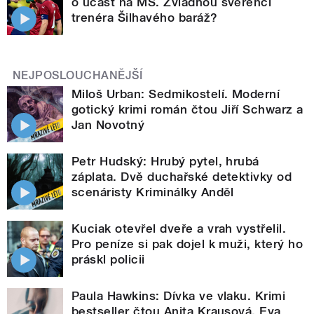
o účast na MS. Zvládnou svěřenci
trenéra Šilhavého baráž?
NEJPOSLOUCHANĚJŠÍ
Miloš Urban: Sedmikostelí. Moderní
gotický krimi román čtou Jiří Schwarz a
Jan Novotný
Petr Hudský: Hrubý pytel, hrubá
záplata. Dvě duchařské detektivky od
scenáristy Kriminálky Anděl
Kuciak otevřel dveře a vrah vystřelil.
Pro peníze si pak dojel k muži, který ho
práskl policii
Paula Hawkins: Dívka ve vlaku. Krimi
bestseller čtou Anita Krausová, Eva