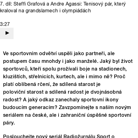
7. díl: Steffi Grafová a Andre Agassi: Tenisový pár, který
kraloval na grandslamech i olympiádách
3:27
Ve sportovním odvětví uspěli jako partneři, ale
postupem času mnohdy i jako manželé. Jaký byl život
sportovců, kteří spolu prožívali boje na stadionech,
kluzištích, střelnicích, kurtech, ale i mimo ně? Proč
platí oblíbená rčení, že sdílená starost je
poloviční starost a sdílená radost je dvojnásobná
radost? A jaký odkaz zanechaly sportovní ikony
budoucím generacím? Zavzpomínejte s naším novým
seriálem na české, ale i zahraniční úspěšné sportovní
páry.
Poslouchejte nový seriál Radiožurnálu Sport o