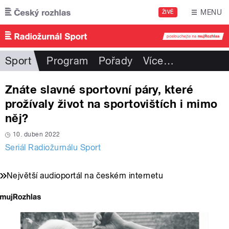
Přejít k hlavnímu obsahu
MENU
ŽIVĚ
Sport
Program
Pořady
Více
…
Znáte slavné sportovní páry, které
prožívaly život na sportovištích i mimo
něj?
10. duben 2022
Seriál Radiožurnálu Sport
Největší audioportál na českém internetu