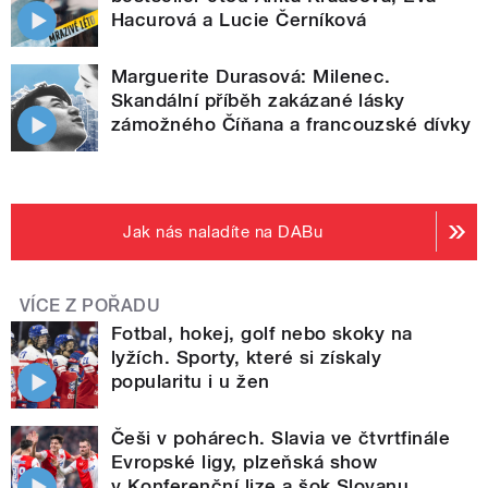
Hacurová a Lucie Černíková
Marguerite Durasová: Milenec.
Skandální příběh zakázané lásky
zámožného Číňana a francouzské dívky
Jak nás naladíte na DABu
VÍCE Z POŘADU
Fotbal, hokej, golf nebo skoky na
lyžích. Sporty, které si získaly
popularitu i u žen
Češi v pohárech. Slavia ve čtvrtfinále
Evropské ligy, plzeňská show
v Konferenční lize a šok Slovanu