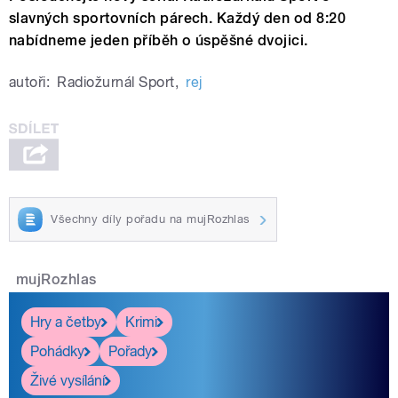
slavných sportovních párech. Každý den od 8:20
nabídneme jeden příběh o úspěšné dvojici.
autoři:
Radiožurnál Sport
,
rej
Všechny díly pořadu na mujRozhlas
mujRozhlas
Hry a četby
Krimi
Pohádky
Pořady
Živé vysílání