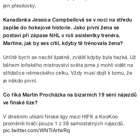
jen přesilovky.
Kanaďanka Jessica Campbellová se v noci na středu
zapíše do hokejové historie. Jako první žena se
postaví při zápase NHL v roli asistentky trenéra.
Martine, jak by ses cítil, kdyby tě trénovala žena?
Určitě bych se necítil špatně, zvlášť kdyby byla hezká. Už
během loňského mistrovství světa jsme ji mohli vidět na
střídačce německého celku. Vždy musí dojít k tomu, že
je někdo první.
Co říká Martin Procházka na bizarních 19 sérií nájezdů
ve finské lize?
V dnešním utkání finské ligy mezi HIFK a KooKoo
proměnili hráčí pouze 1 z 38 samostatných nájezdů.
pic.twitter.com/WNTIArtwRq