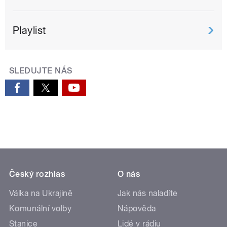
Playlist
SLEDUJTE NÁS
Český rozhlas
O nás
Válka na Ukrajině
Jak nás naladíte
Komunální volby
Nápověda
Stanice
Lidé v rádiu