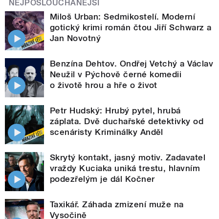
NEJPOSLOUCHANĚJŠÍ
Miloš Urban: Sedmikostelí. Moderní
gotický krimi román čtou Jiří Schwarz a
Jan Novotný
Benzína Dehtov. Ondřej Vetchý a Václav
Neužil v Pýchově černé komedii
o životě hrou a hře o život
Petr Hudský: Hrubý pytel, hrubá
záplata. Dvě duchařské detektivky od
scenáristy Kriminálky Anděl
Skrytý kontakt, jasný motiv. Zadavatel
vraždy Kuciaka uniká trestu, hlavním
podezřelým je dál Kočner
Taxikář. Záhada zmizení muže na
Vysočině