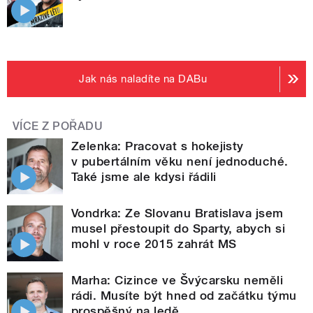
Jak nás naladíte na DABu
VÍCE Z POŘADU
Zelenka: Pracovat s hokejisty
v pubertálním věku není jednoduché.
Také jsme ale kdysi řádili
Vondrka: Ze Slovanu Bratislava jsem
musel přestoupit do Sparty, abych si
mohl v roce 2015 zahrát MS
Marha: Cizince ve Švýcarsku neměli
rádi. Musíte být hned od začátku týmu
prospěšný na ledě