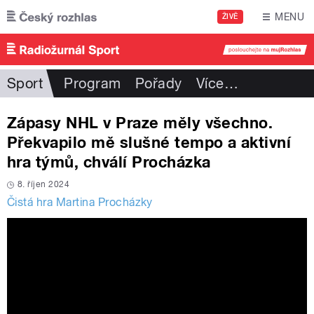
Přejít k hlavnímu obsahu
MENU
ŽIVĚ
Sport
Program
Pořady
Více
…
Zápasy NHL v Praze měly všechno.
Překvapilo mě slušné tempo a aktivní
hra týmů, chválí Procházka
8. říjen 2024
Čistá hra Martina Procházky