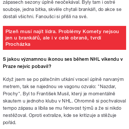
zápasech sezony úplně neočekával. Byly tam i ostré
souboje, jedna bitka, skvěle chytali brankáři, do akce se
dostali všichni. Fanoušci si přišli na své.
Plzeň musí najít lídra. Problémy Komety nejsou
jen u brankářů, ale i v celé obraně, tvrdí
Procházka
S jakou významnou ikonou ses během NHL víkendu v
Praze nejvíc pobavil?
Když jsem se po pátečním utkání vracel úplně narvaným
metrem, tak se najednou ve vagonu ozvalo: "Nazdar,
Prochy". Byl to František Musil, který je momentálně
skautem u jednoho klubu v NHL. Ohromně si pochvaloval
tempo zápasu a líbila se mu férovost týmů a že si nikdo
nestěžoval. Oproti extralize, kde se kritizuje a stěžuje
pořád.