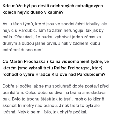
Kde může být po devíti odehraných extraligových
kolech nejvíc dusno v kabině?
Asi u těch týmů, které jsou ve spodní části tabulky, ale
nejvíc u Pardubic. Tam to zatím nefunguje, tak jak by
mělo. Očekávali, že budou vyhrávat jeden zápas za
druhým a budou jasně první. Jinak v žádném klubu
extrémní dusno není.
Co Martin Procházka říká na videomoment týdne, ve
kterém jsme vybrali trefu Ralfse Freibergse, který
rozhodl o výhře Hradce Králové nad Pardubicemi?
Dobře si počkal až se mu spoluhráč dobře postaví před
brankářem. Celou dobu se díval na bránu a nesledoval
puk. Bylo to trochu štěstí jak to trefil, mohlo to klidně
skončit tři metry nad bránou. Jinak trefa to byla ale
krásná. Nejvíc se mi líbilo, jak chytře počkal.