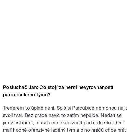
Posluchač Jan: Co stojí za herní nevyrovnaností
pardubického týmu?
Trenérem to úplně není. Spíš si Pardubice nemohou najít
svoji tvář. Bez práce navíc to zatím nepůjde. Nedaří se
jim v oslabení, musí tam někdo začít padat do střel. Oni
mají hodně ofenzivně laděný tým a plno hráčů chce hrát