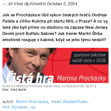
— Jiří Vítek (@JVitek94)
October 2, 2024
Jak se Procházkovi líbil výkon českých hráčů Ondřeje
Paláta a Jiřího Kulicha při startu NHL v Praze? A co vy,
také jste byli přímo na stadionu na zápase New Jersey
Devils proti Buffalu Sabres? Jak trenér Martin Štrba
emotivně reaguje v kabině, když se jeho týmu nedaří?
Čistá hra Martina Procházky každé úterý na Radiožurnálu Sport
|
foto:
Aleš Vavřík
autoři:
Martin Procházka
,
Adam Weidenthaler
,
Petr Tomášek
,
rej