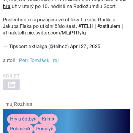
hra
už v úterý po 10. hodině na Radiožurnálu Sport.
Poslechněte si pozápasové ohlasy Lukáše Radila a
Jakuba Fleka po utkání číslo šest.
#TELH
|
#zatitulem
|
#finaletelh
pic.twitter.com/MLjPTlTyIg
— Tipsport extraliga (@telhcz)
April 27, 2025
autoři:
Petr Tomášek
,
rej
mujRozhlas
Hry a četby
Krimi
Pohádky
Pořady