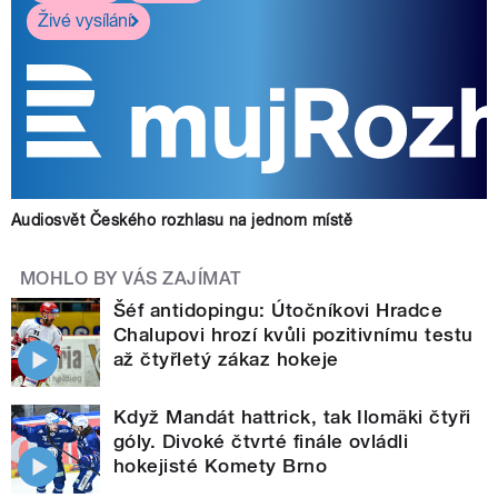
Živé vysílání
Audiosvět Českého rozhlasu na jednom místě
MOHLO BY VÁS ZAJÍMAT
Šéf antidopingu: Útočníkovi Hradce
Chalupovi hrozí kvůli pozitivnímu testu
až čtyřletý zákaz hokeje
Když Mandát hattrick, tak Ilomäki čtyři
góly. Divoké čtvrté finále ovládli
hokejisté Komety Brno