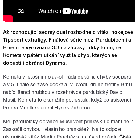
Až rozhodující sedmý duel rozhodne o vítězi hokejové
Tipsport extraligy. Finálová série mezi Pardubicemi a
Brnem je vyrovnaná 3:3 na zápasy i díky tomu, že
Kometa v pátém utkání využila chyb, kterých se
dopustili obránci Dynama.
Kometa v letošním play-off ráda čeká na chyby soupeřů
a v 5. finále se zase dočkala. V úvodu druhé třetiny Brnu
nabídl šanci hrubkou v rozehrávce pardubický David
Musil. Kometa to okamžitě potrestala, když po asistenci
Petera Muellera udeřil Hynek Zohorna.
Měl pardubický obránce Musil volit přihrávku o mantinel?
Zaskočil chybou i vlastního brankáře? Na to odpoví
olympijský vítěz Martin Procházka na úvod pořadu
Čistá