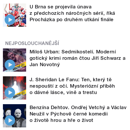
U Brna se projevila únava
z předchozích náročných sérií, říká
Procházka po druhém utkání finále
NEJPOSLOUCHANĚJŠÍ
Miloš Urban: Sedmikostelí. Moderní
gotický krimi román čtou Jiří Schwarz a
Jan Novotný
J. Sheridan Le Fanu: Ten, který tě
nespouští z očí. Mysteriózní příběh
o dávné lásce, vině a trestu
Benzína Dehtov. Ondřej Vetchý a Václav
Neužil v Pýchově černé komedii
o životě hrou a hře o život