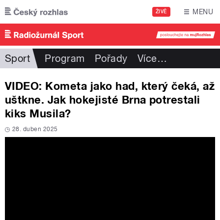
Přejít k hlavnímu obsahu
MENU
ŽIVĚ
Sport
Program
Pořady
Více
…
VIDEO: Kometa jako had, který čeká, až
uštkne. Jak hokejisté Brna potrestali
kiks Musila?
28. duben 2025