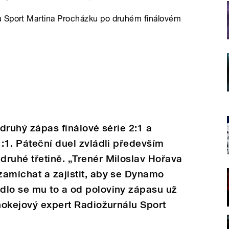
u Sport Martina Procházku po druhém finálovém
 druhý zápas finálové série 2:1 a
1:1. Páteční duel zvládli především
ruhé třetině. „Trenér Miloslav Hořava
zamíchat a zajistit, aby se Dynamo
dlo se mu to a od poloviny zápasu už
 hokejový expert Radiožurnálu Sport