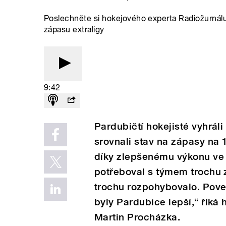
Poslechněte si hokejového experta Radiožurnál
zápasu extraligy
9:42
Pardubičtí hokejisté vyhráli
srovnali stav na zápasy na 
díky zlepšenému výkonu ve d
potřeboval s týmem trochu 
trochu rozpohybovalo. Pove
byly Pardubice lepší,“ říká
Martin Procházka.