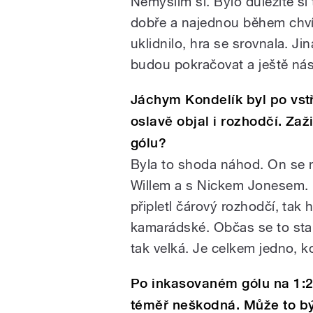
Nemyslím si. Bylo důležité si
dobře a najednou během chvíl
uklidnilo, hra se srovnala. Ji
budou pokračovat a ještě ná
Jáchym Kondelík byl po vstř
oslavě objal i rozhodčí. Zaž
gólu?
Byla to shoda náhod. On se 
Willem a s Nickem Jonesem. K
připletl čárový rozhodčí, tak h
kamarádské. Občas se to stan
tak velká. Je celkem jedno, 
Po inkasovaném gólu na 1:2
téměř neškodná. Může to bý