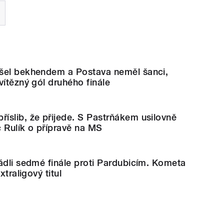
šel bekhendem a Postava neměl šanci,
vítězný gól druhého finále
íslib, že přijede. S Pastrňákem usilovně
 Rulík o přípravě na MS
ádli sedmé finále proti Pardubicím. Kometa
xtraligový titul