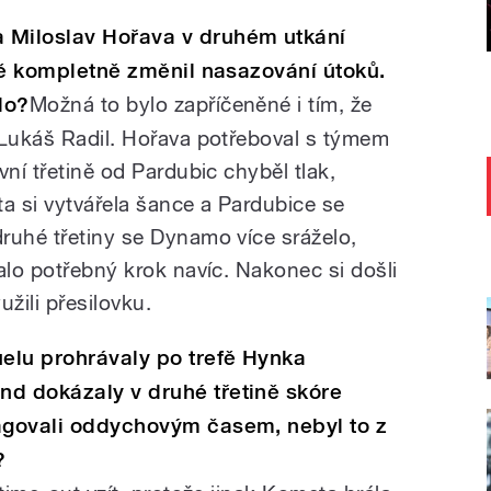
Miloslav Hořava v druhém utkání
ině kompletně změnil nasazování útoků.
lo?
Možná to bylo zapříčeněné i tím, že
 Lukáš Radil. Hořava potřeboval s týmem
vní třetině od Pardubic chyběl tlak,
a si vytvářela šance a Pardubice se
ruhé třetiny se Dynamo více sráželo,
alo potřebný krok navíc. Nakonec si došli
užili přesilovku.
elu prohrávaly po trefě Hynka
nd dokázaly v druhé třetině skóre
eagovali oddychovým časem, nebyl to z
?