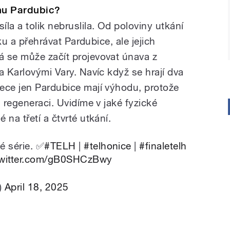
anu Pardubic?
la a tolik nebruslila. Od poloviny utkání
oku a přehrávat Pardubice, ale jejich
 se může začít projevovat únava z
a Karlovými Vary. Navíc když se hrají dva
ece jen Pardubice mají výhodu, protože
a regeneraci. Uvidíme v jaké fyzické
na třetí a čtvrté utkání.
é série. ✅
#TELH
|
#telhonice
|
#finaletelh
twitter.com/gB0SHCzBwy
)
April 18, 2025