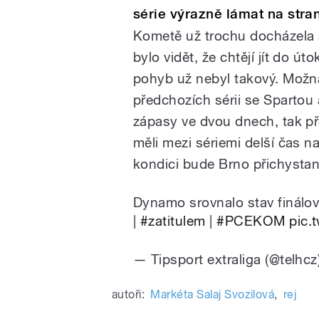
série výrazně lámat na str
Kometě už trochu docházela sí
bylo vidět, že chtějí jít do út
pohyb už nebyl takový. Možná
předchozích sérii se Spartou 
zápasy ve dvou dnech, tak př
měli mezi sériemi delší čas n
kondici bude Brno přichystané 
Dynamo srovnalo stav finálov
|
#zatitulem
|
#PCEKOM
pic.
— Tipsport extraliga (@telhcz
autoři:
Markéta Salaj Svozilová
,
rej