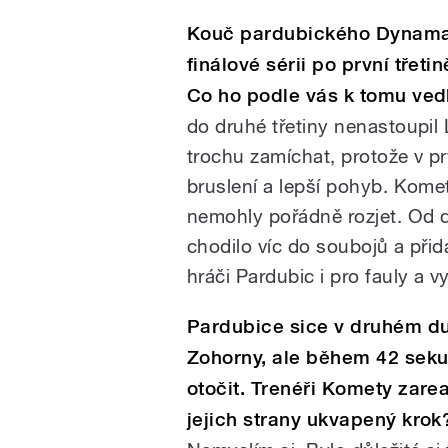
Kouč pardubického Dynama 
finálové sérii po první třet
Co ho podle vás k tomu ved
do druhé třetiny nenastoupil
trochu zamíchat, protože v pr
bruslení a lepší pohyb. Komet
nemohly pořádně rozjet. Od d
chodilo víc do soubojů a přid
hráči Pardubic i pro fauly a vy
Pardubice sice v druhém du
Zohorny, ale během 42 seku
otočit. Trenéři Komety zar
jejich strany ukvapený krok