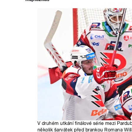
V druhém utkání finálové série mezi Pardub
několik šarvátek před brankou Romana Will