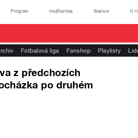
Program
mujRozhlas
Stanice
O r
rchiv
Fotbalová liga
Fanshop
Playlisty
Lid
ava z předchozích
Procházka po druhém