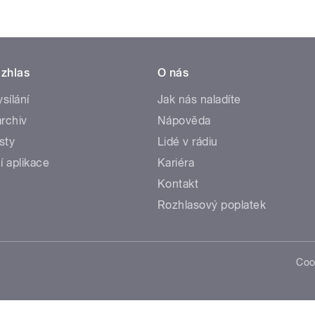
zhlas
O nás
ysílání
Jak nás naladíte
rchiv
Nápověda
sty
Lidé v rádiu
í aplikace
Kariéra
Kontakt
Rozhlasový poplatek
Coo