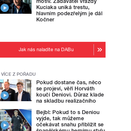
motiv. Zadavatel vraždy
Kuciaka uniká trestu,
hlavním podezřelým je dál
Kočner
Jak nás naladíte na DABu
VÍCE Z POŘADU
Pokud dostane čas, něco
se projeví, věří Horváth
kouči Deniovi. Důraz klade
na skladbu realizačního
Bejbl: Pokud to s Deniou
vyjde, tak můžeme
očekávat snahu přiblížit se
španělskému hernímu stylu