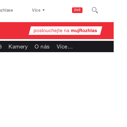
ozhlase
Více
ŽIVĚ
é
Kamery
O nás
Více
…