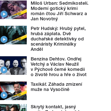
Miloš Urban: Sedmikostelí.
Moderní gotický krimi
román čtou Jiří Schwarz a
Jan Novotný
Petr Hudský: Hrubý pytel,
hrubá záplata. Dvě
duchařské detektivky od
scenáristy Kriminálky
Anděl
Benzína Dehtov. Ondřej
Vetchý a Václav Neužil
v Pýchově černé komedii
o životě hrou a hře o život
Taxikář. Záhada zmizení
muže na Vysočině
Skrytý kontakt, jasný