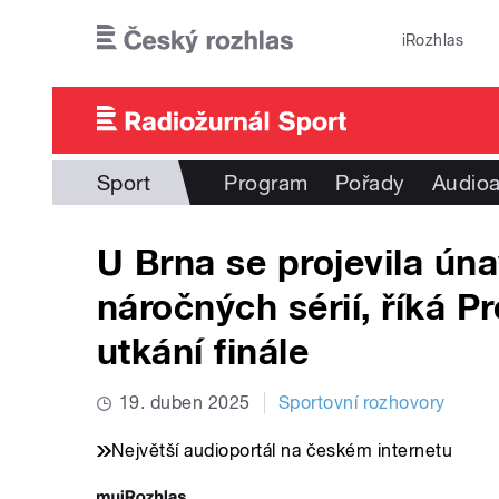
Přejít k hlavnímu obsahu
iRozhlas
Sport
Program
Pořady
Audioa
U Brna se projevila ún
náročných sérií, říká 
utkání finále
19. duben 2025
Sportovní rozhovory
Největší audioportál na českém internetu