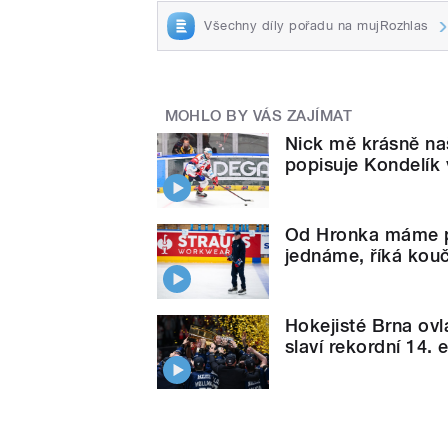
Všechny díly pořadu na mujRozhlas
MOHLO BY VÁS ZAJÍMAT
Nick mě krásně na
popisuje Kondelík 
Od Hronka máme př
jednáme, říká kouč
Hokejisté Brna ovl
slaví rekordní 14. e