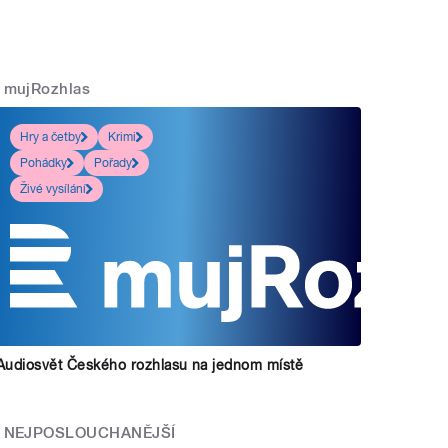
mujRozhlas
Hry a četby
Krimi
Pohádky
Pořady
Živé vysílání
Audiosvět Českého rozhlasu na jednom místě
NEJPOSLOUCHANĚJŠÍ