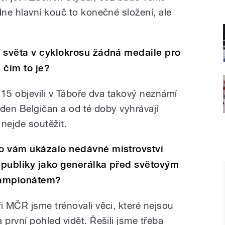
ne hlavní kouč to konečné složení, ale
í světa v cyklokrosu žádná medaile pro
 čím to je?
015 objevili v Táboře dva takový neznámí
eden Belgičan a od té doby vyhrávají
nejde soutěžit.
o vám ukázalo nedávné mistrovství
epubliky jako generálka před světovým
ampionátem?
ři MČR jsme trénovali věci, které nejsou
a první pohled vidět. Řešili jsme třeba