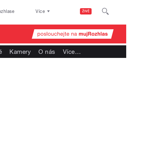
ozhlase
Více
ŽIVĚ
é
Kamery
O nás
Více
…