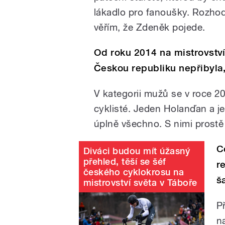
lákadlo pro fanoušky. Rozhod
věřím, že Zdeněk pojede.
Od roku 2014 na mistrovstv
Českou republiku nepřibyla,
V kategorii mužů se v roce 2
cyklisté. Jeden Holanďan a j
úplně všechno. S nimi prostě 
C
Diváci budou mít úžasný
přehled, těší se šéf
r
českého cyklokrosu na
š
mistrovství světa v Táboře
P
n