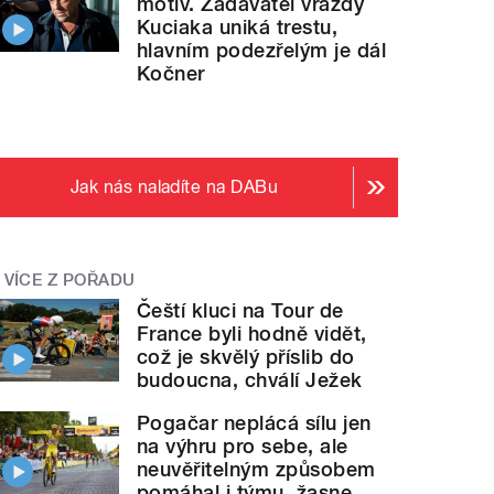
motiv. Zadavatel vraždy
Kuciaka uniká trestu,
hlavním podezřelým je dál
Kočner
Jak nás naladíte na DABu
VÍCE Z POŘADU
Čeští kluci na Tour de
France byli hodně vidět,
což je skvělý příslib do
budoucna, chválí Ježek
Pogačar neplácá sílu jen
na výhru pro sebe, ale
neuvěřitelným způsobem
pomáhal i týmu, žasne