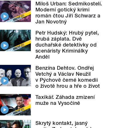
Miloš Urban: Sedmikostelí.
Moderní gotický krimi
román čtou Jiří Schwarz a
Jan Novotný
Petr Hudský: Hrubý pytel,
hrubá záplata. Dvě
duchařské detektivky od
scenáristy Kriminálky
Anděl
Benzína Dehtov. Ondřej
Vetchý a Václav Neužil
v Pýchově černé komedii
o životě hrou a hře o život
Taxikář. Záhada zmizení
muže na Vysočině
Skrytý kontakt, jasný