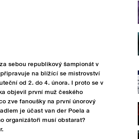
za sebou republikový šampionát v
řipravuje na blížící se mistrovství
uteční od 2. do 4. února. I proto se v
ka objevil první muž českého
co zve fanoušky na první únorový
adlem je účast van der Poela a
 organizátoři musí obstarat?
r.