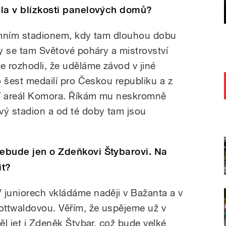
řila v blízkosti panelových domů?
Zimním stadionem, kdy tam dlouhou dobu
ly se tam Světové poháry a mistrovství
e rozhodli, že uděláme závod v jiné
lo šest medailí pro Českou republiku a z
ní areál Komora. Říkám mu neskromně
vý stadion a od té doby tam jsou
nebude jen o Zdeňkovi Štybarovi. Na
it?
 juniorech vkládáme naději v Bažanta a v
ottwaldovou. Věřím, že uspějeme už v
ěl jet i Zdeněk Štybar, což bude velké