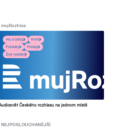
mujRozhlas
Hry a četby
Krimi
Pohádky
Pořady
Živé vysílání
Audiosvět Českého rozhlasu na jednom místě
NEJPOSLOUCHANĚJŠÍ