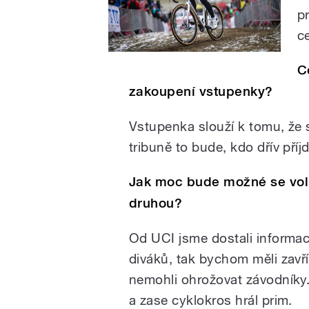
p
c
C
zakoupení vstupenky?
Vstupenka slouží k tomu, že
tribuně to bude, kdo dřív příjd
Jak moc bude možné se voln
druhou?
Od UCI jsme dostali informa
diváků, tak bychom měli zavř
nemohli ohrožovat závodníky. 
a zase cyklokros hrál prim.