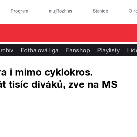
Program
mujRozhlas
Stanice
O r
rchiv
Fotbalová liga
Fanshop
Playlisty
Lid
a i mimo cyklokros.
t tisíc diváků, zve na MS