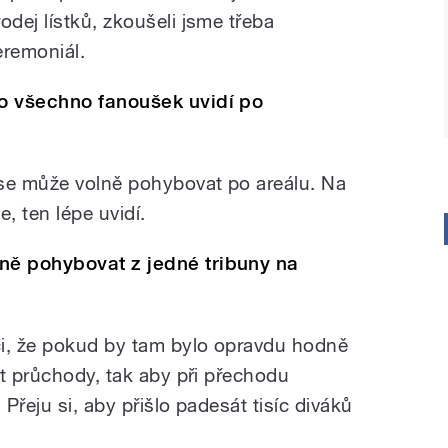
rodej lístků, zkoušeli jsme třeba
eremoniál.
o všechno fanoušek uvidí po
 se může volně pohybovat po areálu. Na
e, ten lépe uvidí.
ě pohybovat z jedné tribuny na
ci, že pokud by tam bylo opravdu hodně
ít průchody, tak aby při přechodu
Přeju si, aby přišlo padesát tisíc diváků