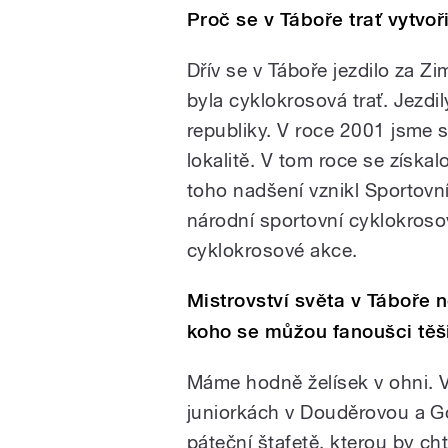
Proč se v Táboře trať vytvo
Dřív se v Táboře jezdilo za 
byla cyklokrosová trať. Jezdi
republiky. V roce 2001 jsme s
lokalitě. V tom roce se získa
toho nadšení vznikl Sportov
národní sportovní cyklokroso
cyklokrosové akce.
Mistrovství světa v Táboře 
koho se můžou fanoušci těš
Máme hodně želísek v ohni. V
juniorkách v Douděrovou a G
páteční štafetě, kterou by cht