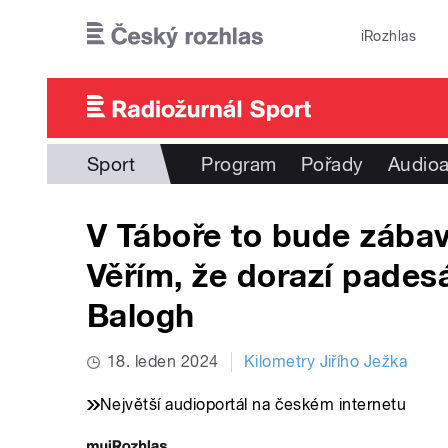
Přejít k hlavnímu obsahu
iRozhlas
Sport
Program
Pořady
Audioa
V Táboře to bude zábav
Věřím, že dorazí padesá
Balogh
18. leden 2024
Kilometry Jiřího Ježka
Největší audioportál na českém internetu