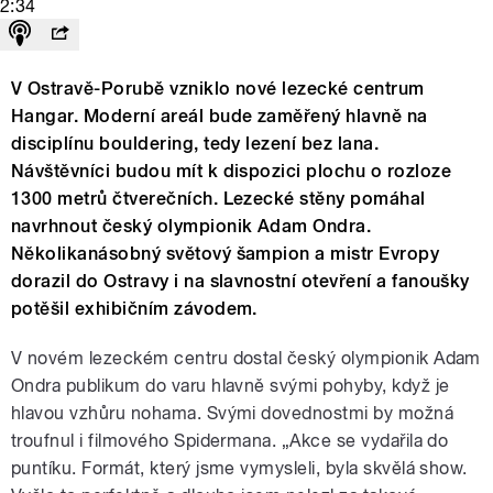
2:34
V Ostravě-Porubě vzniklo nové lezecké centrum
Hangar. Moderní areál bude zaměřený hlavně na
disciplínu bouldering, tedy lezení bez lana.
Návštěvníci budou mít k dispozici plochu o rozloze
1300 metrů čtverečních. Lezecké stěny pomáhal
navrhnout český olympionik Adam Ondra.
Několikanásobný světový šampion a mistr Evropy
dorazil do Ostravy i na slavnostní otevření a fanoušky
potěšil exhibičním závodem.
V novém lezeckém centru dostal český olympionik Adam
Ondra publikum do varu hlavně svými pohyby, když je
hlavou vzhůru nohama. Svými dovednostmi by možná
troufnul i filmového Spidermana. „Akce se vydařila do
puntíku. Formát, který jsme vymysleli, byla skvělá show.