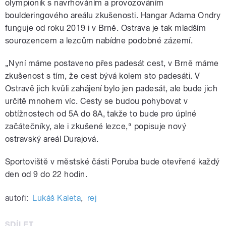
olympionik s navrhováním a provozováním
boulderingového areálu zkušenosti. Hangar Adama Ondry
funguje od roku 2019 i v Brně. Ostrava je tak mladším
sourozencem a lezcům nabídne podobné zázemí.
„Nyní máme postaveno přes padesát cest, v Brně máme
zkušenost s tím, že cest bývá kolem sto padesáti. V
Ostravě jich kvůli zahájení bylo jen padesát, ale bude jich
určitě mnohem víc. Cesty se budou pohybovat v
obtížnostech od 5A do 8A, takže to bude pro úplné
začátečníky, ale i zkušené lezce,“ popisuje nový
ostravský areál Durajová.
Sportoviště v městské části Poruba bude otevřené každý
den od 9 do 22 hodin.
autoři:
Lukáš Kaleta
,
rej