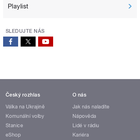
Playlist
SLEDUJTE NÁS
Český rozhlas
O nás
Válka na Ukrajině
Jak nás naladíte
Komunální volby
Nápověda
Stanice
Lidé v rádiu
eShop
Kariéra