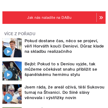
Jak nás naladíte na DABu
VÍCE Z POŘADU
Pokud dostane čas, něco se projeví,
věří Horváth kouči Deniovi. Důraz klade
na skladbu realizačního
Bejbl: Pokud to s Deniou vyjde, tak
můžeme očekávat snahu přiblížit se
španělskému hernímu stylu
Jsem ráda, že areál ožívá, těší Sukovou
turnaj na Štvanici. Do Síně slávy
věnovala i výstřižky novin