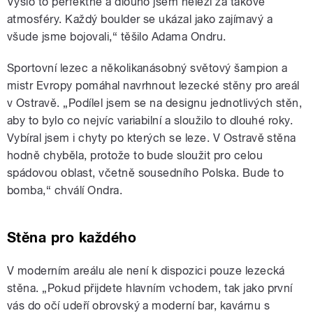
Vyšlo to perfektně a dlouho jsem nelezl za takové
atmosféry. Každý boulder se ukázal jako zajímavý a
všude jsme bojovali,“ těšilo Adama Ondru.
Sportovní lezec a několikanásobný světový šampion a
mistr Evropy pomáhal navrhnout lezecké stěny pro areál
v Ostravě. „Podílel jsem se na designu jednotlivých stěn,
aby to bylo co nejvíc variabilní a sloužilo to dlouhé roky.
Vybíral jsem i chyty po kterých se leze. V Ostravě stěna
hodně chyběla, protože to bude sloužit pro celou
spádovou oblast, včetně sousedního Polska. Bude to
bomba,“ chválí Ondra.
Stěna pro každého
V moderním areálu ale není k dispozici pouze lezecká
stěna. „Pokud přijdete hlavním vchodem, tak jako první
vás do očí udeří obrovský a moderní bar, kavárnu s