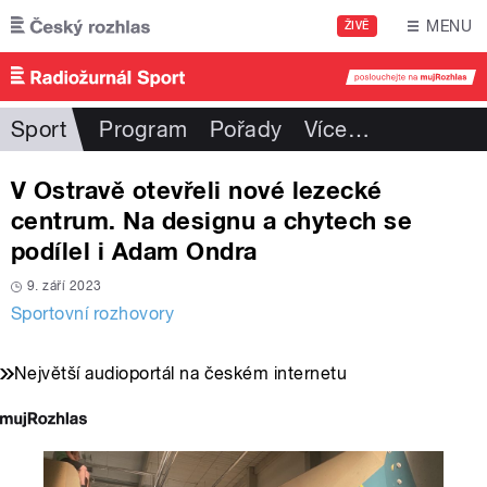
Přejít k hlavnímu obsahu
MENU
ŽIVĚ
Sport
Program
Pořady
Více
…
V Ostravě otevřeli nové lezecké
centrum. Na designu a chytech se
podílel i Adam Ondra
9. září 2023
Sportovní rozhovory
Největší audioportál na českém internetu