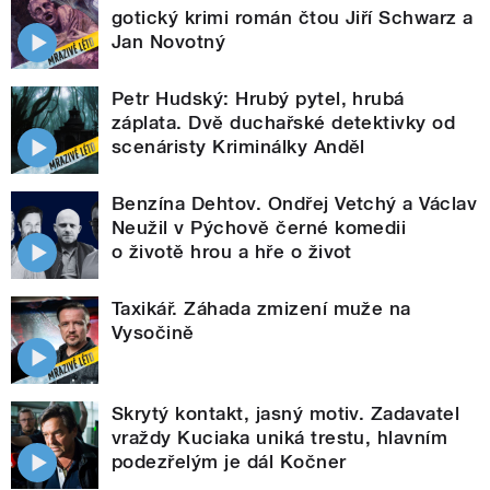
gotický krimi román čtou Jiří Schwarz a
Jan Novotný
Petr Hudský: Hrubý pytel, hrubá
záplata. Dvě duchařské detektivky od
scenáristy Kriminálky Anděl
Benzína Dehtov. Ondřej Vetchý a Václav
Neužil v Pýchově černé komedii
o životě hrou a hře o život
Taxikář. Záhada zmizení muže na
Vysočině
Skrytý kontakt, jasný motiv. Zadavatel
vraždy Kuciaka uniká trestu, hlavním
podezřelým je dál Kočner