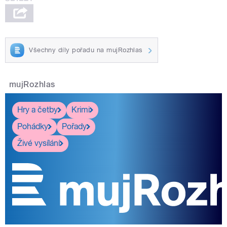
Všechny díly pořadu na mujRozhlas
mujRozhlas
Hry a četby
Krimi
Pohádky
Pořady
Živé vysílání