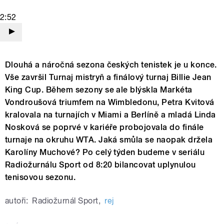
2:52
Dlouhá a náročná sezona českých tenistek je u konce.
Vše završil Turnaj mistryň a finálový turnaj Billie Jean
King Cup. Během sezony se ale blýskla Markéta
Vondroušová triumfem na Wimbledonu, Petra Kvitová
kralovala na turnajích v Miami a Berlíně a mladá Linda
Nosková se poprvé v kariéře probojovala do finále
turnaje na okruhu WTA. Jaká smůla se naopak držela
Karolíny Muchové? Po celý týden budeme v seriálu
Radiožurnálu Sport od 8:20 bilancovat uplynulou
tenisovou sezonu.
autoři:
Radiožurnál Sport
,
rej