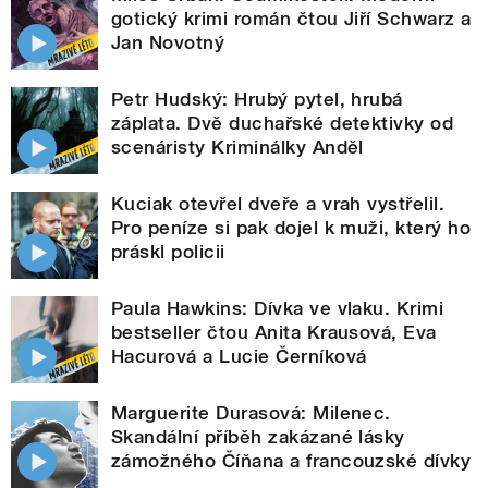
gotický krimi román čtou Jiří Schwarz a
Jan Novotný
Petr Hudský: Hrubý pytel, hrubá
záplata. Dvě duchařské detektivky od
scenáristy Kriminálky Anděl
Kuciak otevřel dveře a vrah vystřelil.
Pro peníze si pak dojel k muži, který ho
práskl policii
Paula Hawkins: Dívka ve vlaku. Krimi
bestseller čtou Anita Krausová, Eva
Hacurová a Lucie Černíková
Marguerite Durasová: Milenec.
Skandální příběh zakázané lásky
zámožného Číňana a francouzské dívky