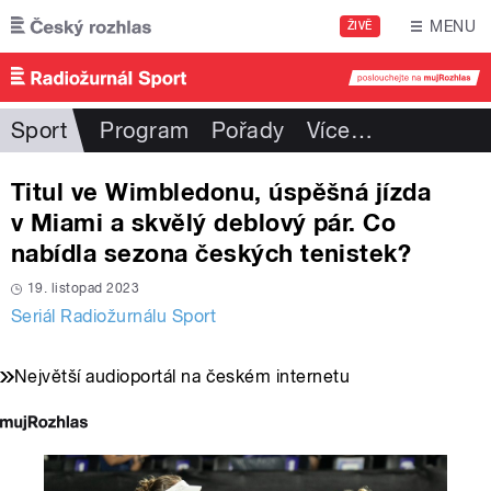
Přejít k hlavnímu obsahu
MENU
ŽIVĚ
Sport
Program
Pořady
Více
…
Titul ve Wimbledonu, úspěšná jízda
v Miami a skvělý deblový pár. Co
nabídla sezona českých tenistek?
19. listopad 2023
Seriál Radiožurnálu Sport
Největší audioportál na českém internetu