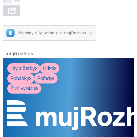
Všechny díly pořadu na mujRozhlas
mujRozhlas
Hry a četby
Krimi
Pohádky
Pořady
Živé vysílání