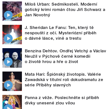
Miloš Urban: Sedmikostelí. Moderní
gotický krimi román čtou Jiří Schwarz a
Jan Novotný
J. Sheridan Le Fanu: Ten, který tě
nespouští z očí. Mysteriózní příběh
o dávné lásce, vině a trestu
Benzína Dehtov. Ondřej Vetchý a Václav
Neužil v Pýchově černé komedii
o životě hrou a hře o život
Mata Hari: Špiónský životopis. Valérie
Zawadská v titulní roli dokudramatu ze
série Příběhy slavných
Panna z věže. Poslechněte si příběh
dívky unesené zlou vílou