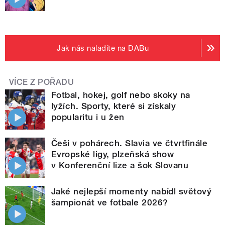
Jak nás naladíte na DABu
VÍCE Z POŘADU
Fotbal, hokej, golf nebo skoky na
lyžích. Sporty, které si získaly
popularitu i u žen
Češi v pohárech. Slavia ve čtvrtfinále
Evropské ligy, plzeňská show
v Konferenční lize a šok Slovanu
Jaké nejlepší momenty nabídl světový
šampionát ve fotbale 2026?