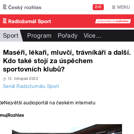
Přejít k hlavnímu obsahu
MENU
ŽIVĚ
Sport
Program
Pořady
Více
…
Maséři, lékaři, mluvčí, trávníkáři a další.
Kdo také stojí za úspěchem
sportovních klubů?
12. listopad 2023
Seriál Radiožurnálu Sport
Největší audioportál na českém internetu