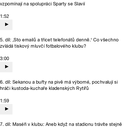
vzpomínají na spolupráci Sparty se Slavií
1:52
5. díl: ‚Sto emailů a třicet telefonátů denně.‘ Co všechno
zvládá tiskový mluvčí fotbalového klubu?
3:00
6. díl: Sekanou a buřty na pivě má výborné‚ pochvalují si
hráči kustoda-kuchaře kladenských Rytířů
1:59
7. díl: Maséři v klubu: Aneb když na stadionu trávíte stejně