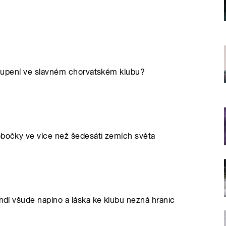
 uskupení ve slavném chorvatském klubu?
pobočky ve více než šedesáti zemích světa
andí všude naplno a láska ke klubu nezná hranic