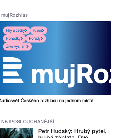
mujRozhlas
Hry a četby
Krimi
Pohádky
Pořady
Živé vysílání
Audiosvět Českého rozhlasu na jednom místě
NEJPOSLOUCHANĚJŠÍ
Petr Hudský: Hrubý pytel,
hrubá záplata. Dvě