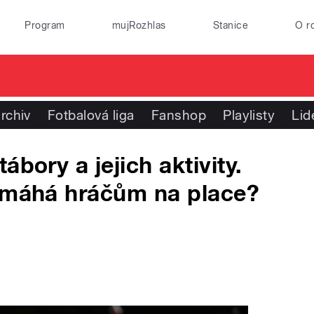
Program
mujRozhlas
Stanice
O r
rchiv
Fotbalová liga
Fanshop
Playlisty
Lid
bory a jejich aktivity.
pomáhá hráčům na place?