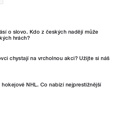
ásí o slovo. Kdo z českých nadějí může
ských hrách?
vci chystají na vrcholnou akci? Užijte si náš
 hokejové NHL. Co nabízí nejprestižnější