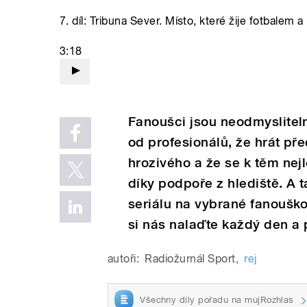
7. díl: Tribuna Sever. Místo, které žije fotbalem a
3:18
Fanoušci jsou neodmyslitel
od profesionálů, že hrát př
hrozivého a že se k těm ne
díky podpoře z hlediště. A 
seriálu na vybrané fanouško
si nás nalaďte každý den a 
autoři:
Radiožurnál Sport
,
rej
Všechny díly pořadu na mujRozhlas