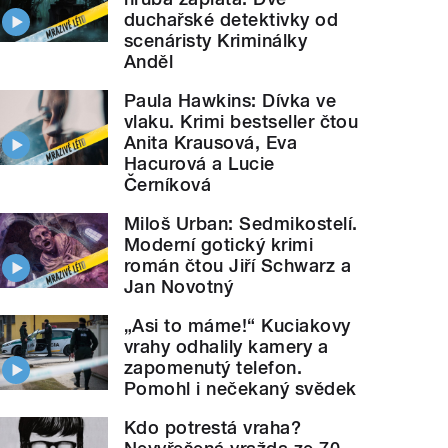
duchařské detektivky od
scenáristy Kriminálky
Anděl
Paula Hawkins: Dívka ve
vlaku. Krimi bestseller čtou
Anita Krausová, Eva
Hacurová a Lucie
Černíková
Miloš Urban: Sedmikostelí.
Moderní gotický krimi
román čtou Jiří Schwarz a
Jan Novotný
„Asi to máme!“ Kuciakovy
vrahy odhalily kamery a
zapomenutý telefon.
Pomohl i nečekaný svědek
Kdo potrestá vraha?