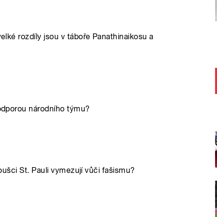
velké rozdíly jsou v táboře Panathinaikosu a
 podporou národního týmu?
anoušci St. Pauli vymezují vůči fašismu?