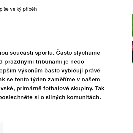
 píše velký příběh
nou součásti sportu. Často slýcháme
ed prázdnými tribunami je něco
jlepším výkonům často vybičují právě
tak se tento týden zaměříme v našem
vské, primárně fotbalové skupiny. Tak
poslechněte si o silných komunitách.