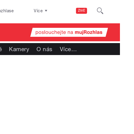
ozhlase
Více
ŽIVĚ
é
Kamery
O nás
Více
…