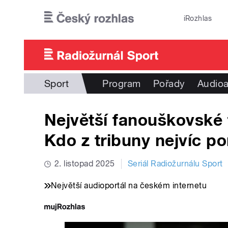
Přejít k hlavnímu obsahu
iRozhlas
Sport
Program
Pořady
Audioa
Největší fanouškovské tá
Kdo z tribuny nejvíc 
2. listopad 2025
Seriál Radiožurnálu Sport
Největší audioportál na českém internetu