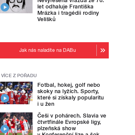
Nevyřešená vražda ze 70.
let odhaluje Františka
Mrázka i tragédii rodiny
Velíšků
Jak nás naladíte na DABu
VÍCE Z POŘADU
Fotbal, hokej, golf nebo
skoky na lyžích. Sporty,
které si získaly popularitu
i u žen
Češi v pohárech. Slavia ve
čtvrtfinále Evropské ligy,
plzeňská show
v Konferenční lize a šok