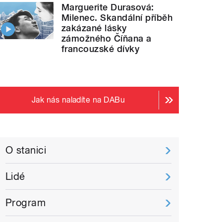
Marguerite Durasová:
Milenec. Skandální příběh
zakázané lásky
zámožného Číňana a
francouzské dívky
Jak nás naladíte na DABu
O stanici
Lidé
Program