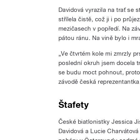
Davidová vyrazila na trať se s
střílela čistě, což ji i po průj
mezičasech v popředí. Na zá
pátou ránu. Na vině bylo i m
„Ve čtvrtém kole mi zmrzly p
poslední okruh jsem docela t
se budu moct pohnout, protož
závodě česká reprezentantka
Štafety
České biatlonistky Jessica J
Davidová a Lucie Charvátová 