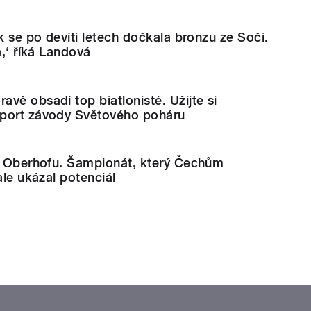
ek se po devíti letech dočkala bronzu ze Soči.
á,‘ říká Landová
vě obsadí top biatlonisté. Užijte si
port závody Světového poháru
 v Oberhofu. Šampionát, který Čechům
ale ukázal potenciál