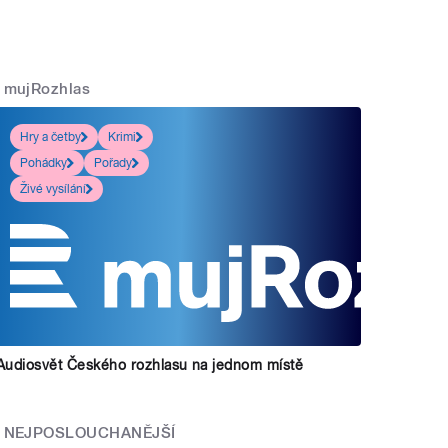
mujRozhlas
Hry a četby
Krimi
Pohádky
Pořady
Živé vysílání
Audiosvět Českého rozhlasu na jednom místě
NEJPOSLOUCHANĚJŠÍ