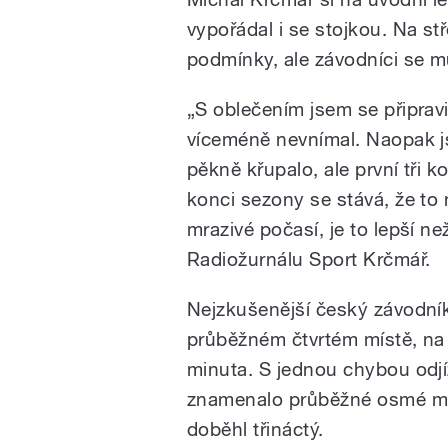
vypořádal i se stojkou. Na st
podmínky, ale závodníci se 
„S oblečením jsem se připra
víceméně nevnímal. Naopak jse
pěkně křupalo, ale první tři k
konci sezony se stává, že t
mrazivé počasí, je to lepší ne
Radiožurnálu Sport Krčmář.
Nejzkušenější český závodník
průběžném čtvrtém místě, na 
minuta. S jednou chybou odjí
znamenalo průběžné osmé místo
doběhl třináctý.