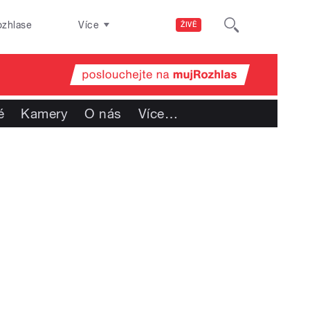
ozhlase
Více
ŽIVĚ
é
Kamery
O nás
Více
…