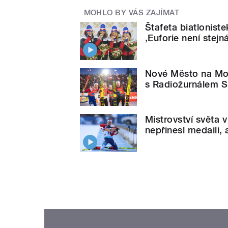
MOHLO BY VÁS ZAJÍMAT
Štafeta biatlonist
‚Euforie není stejn
Nové Město na Mora
s Radiožurnálem S
Mistrovství světa
nepřinesl medaili, 