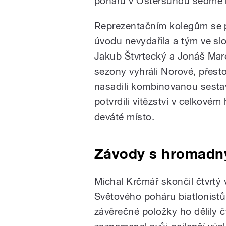
poháru v Östersundu sedmé 
Reprezentačním kolegům se 
úvodu nevydařila a tým ve sl
Jakub Štvrtecký a Jonáš Mare
sezony vyhráli Norové, přest
nasadili kombinovanou sesta
potvrdili vítězství v celkové
deváté místo.
Závody s hromadn
Michal Krčmář skončil čtvrt
Světového poháru biatlonist
závěrečné položky ho dělily č