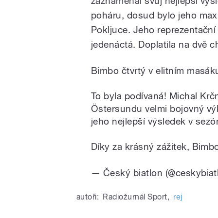
zaznamenal svůj nejlepší výs
poháru, dosud bylo jeho max
Pokljuce. Jeho reprezentační
jedenáctá. Doplatila na dvě ch
Bimbo čtvrtý v elitním masák
To byla podívaná! Michal Krč
Östersundu velmi bojovný výko
jeho nejlepší výsledek v sezó
Díky za krásný zážitek, Bimb
— Český biatlon (@ceskybiat
autoři:
Radiožurnál Sport
,
rej