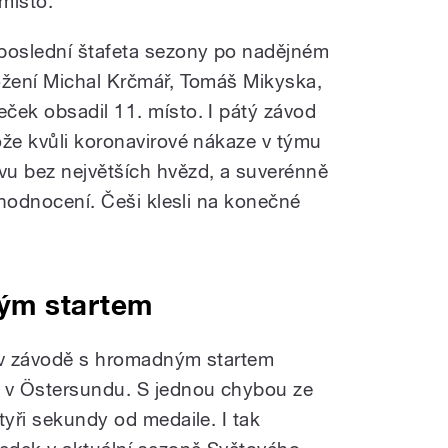
místo.
poslední štafeta sezony po nadějném
ožení Michal Krčmář, Tomáš Mikyska,
ček obsadil 11. místo. I pátý závod
ože kvůli koronavirové nákaze v týmu
vu bez největších hvězd, a suverénně
m hodnocení. Češi klesli na konečné
ým startem
ý v závodě s hromadným startem
ů v Östersundu. S jednou chybou ze
tyři sekundy od medaile. I tak