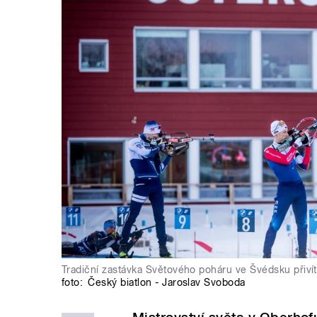
Tradiční zastávka Světového poháru ve Švédsku přiví
foto:
Český biatlon - Jaroslav Svoboda