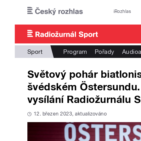
Přejít k hlavnímu obsahu
iRozhlas
Sport
Program
Pořady
Audioa
Světový pohár biatloni
švédském Östersundu. U
vysílání Radiožurnálu 
12. březen 2023, aktualizováno