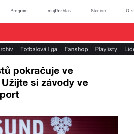
Program
mujRozhlas
Stanice
O r
rchiv
Fotbalová liga
Fanshop
Playlisty
Lid
stů pokračuje ve
žijte si závody ve
Sport