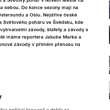
fu a Světový pohár v Novém Městě na
 za sebou. Do konce sezony mají na
Östersundu a Oslu. Nejdříve české
a Světového poháru ve Švédsku, kde
ytrvalostní závody, štafety a závody s
tě máme reportéra Jakuba Marka a
tlonové závody v přímém přenosu na
y
ežce počínal bravurně a dobře se