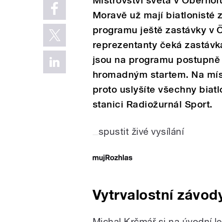
Mistrovství světa v Oberho
Moravě už mají biatlonisté
programu ještě zastávky v 
reprezentanty čeká zastávk
jsou na programu postupně v
hromadným startem. Na mís
proto uslyšíte všechny bia
stanici Radiožurnál Sport.
spustit živé vysílání
Vytrvalostní závod
Michal Krčmář si na úvodní l