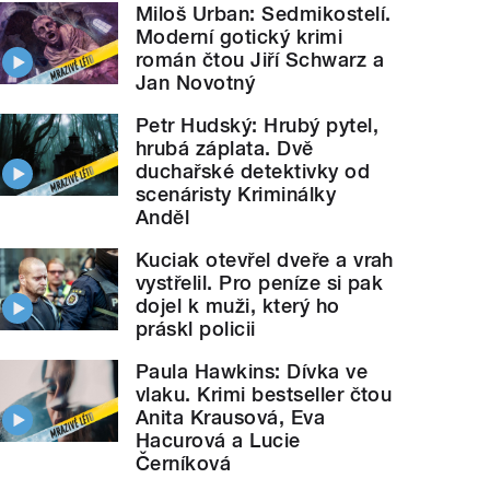
Miloš Urban: Sedmikostelí.
Moderní gotický krimi
román čtou Jiří Schwarz a
Jan Novotný
Petr Hudský: Hrubý pytel,
hrubá záplata. Dvě
duchařské detektivky od
scenáristy Kriminálky
Anděl
Kuciak otevřel dveře a vrah
vystřelil. Pro peníze si pak
dojel k muži, který ho
práskl policii
Paula Hawkins: Dívka ve
vlaku. Krimi bestseller čtou
Anita Krausová, Eva
Hacurová a Lucie
Černíková