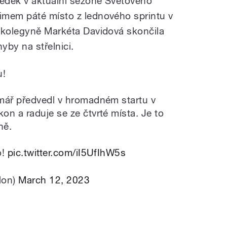
ledek v aktuální sezoně Světového
imem páté místo z lednového sprintu v
 kolegyně Markéta Davidová skončila
yby na střelnici.
u!
mář předvedl v hromadném startu v
n a raduje se ze čtvrté místa. Je to
ně.
o!
pic.twitter.com/iI5UfIhW5s
lon)
March 12, 2023