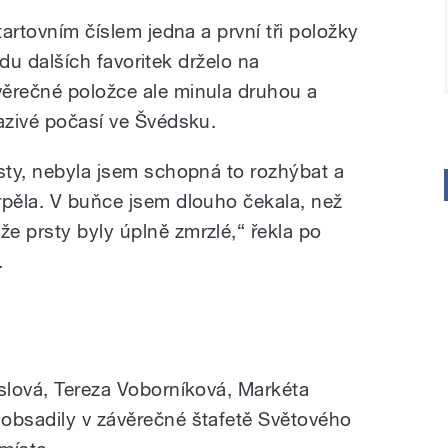
tartovním číslem jedna a první tři položky
ezdu dalších favoritek drželo na
věrečné položce ale minula druhou a
razivé počasí ve Švédsku.
rsty, nebyla jsem schopná to rozhýbat a
rpěla. V buňce jsem dlouho čekala, než
e prsty byly úplně zmrzlé,“ řekla po
.
islová, Tereza Voborníková, Markéta
obsadily v závěrečné štafetě Světového