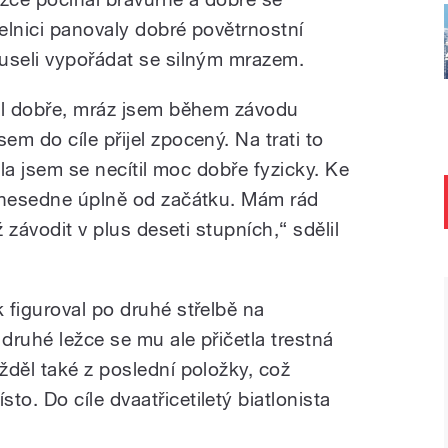
řelnici panovaly dobré povětrnostní
museli vypořádat se silným mrazem.
vil dobře, mráz jsem během závodu
m do cíle přijel zpocený. Na trati to
ola jsem se necítil moc dobře fyzicky. Ke
o nesedne úplně od začátku. Mám rád
ž závodit v plus deseti stupních,“ sdělil
 figuroval po druhé střelbě na
druhé ležce se mu ale přičetla trestná
žděl také z poslední položky, což
. Do cíle dvaatřicetiletý biatlonista