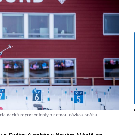
tala české reprezentanty s notnou dávkou sněhu
|