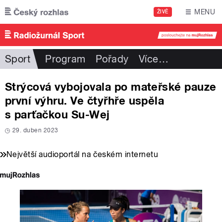
Přejít k hlavnímu obsahu
MENU
ŽIVĚ
Sport
Program
Pořady
Více
…
Strýcová vybojovala po mateřské pauze
první výhru. Ve čtyřhře uspěla
s parťačkou Su-Wej
29. duben 2023
Největší audioportál na českém internetu