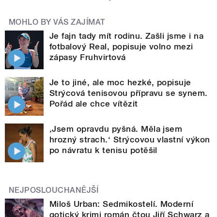
MOHLO BY VÁS ZAJÍMAT
Je fajn tady mít rodinu. Zašli jsme i na
fotbalový Real, popisuje volno mezi
zápasy Fruhvirtová
Je to jiné, ale moc hezké, popisuje
Strýcová tenisovou přípravu se synem.
Pořád ale chce vítězit
‚Jsem opravdu pyšná. Měla jsem
hrozný strach.‘ Strýcovou vlastní výkon
po návratu k tenisu potěšil
NEJPOSLOUCHANĚJŠÍ
Miloš Urban: Sedmikostelí. Moderní
gotický krimi román čtou Jiří Schwarz a