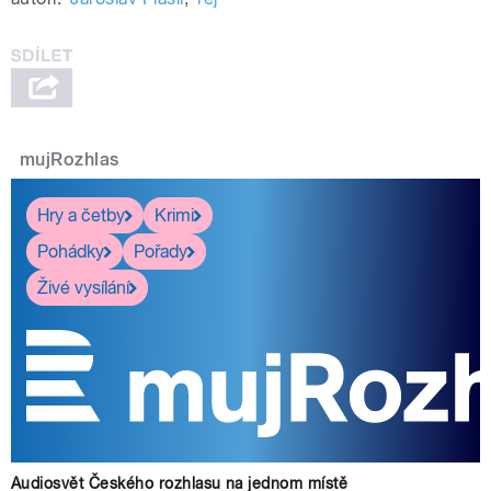
mujRozhlas
Hry a četby
Krimi
Pohádky
Pořady
Živé vysílání
Audiosvět Českého rozhlasu na jednom místě