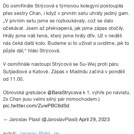
Do osmifinále Strýcová s týmovou kolegyní postoupila
přes sestry Chan, i když v prvním setu uhrály jediný gam.
„V prvním setu jsme se rozkoukávaly, což se dalo
očekávat. Jsem až překvapená, jak jsme zápas otočily.
Hrály jsme náš tenis, který jsme hrály dřív. Už v neděli
nás čeká další kolo. Budeme si to užívat a uvidíme, jak to
půjde dál,“ hlásí Strýcová.
V osmifinále nastoupí Strýcová se Su-Wej proti páru
Sutjiadiové a Katové. Zápas v Madridu začíná v pondělí
od 11.00.
Obrovská gratulace
@BaraStrycova
k 1. výhře po návratu.
2x Chan jsou velmi silný pár mimochodem:)
pic.twitter.com/ZuwPBC6dSd
— Jaroslav Plasil (@JaroslavPlasil)
April 29, 2023
autoři:
Jaroslav Plašil
,
rej