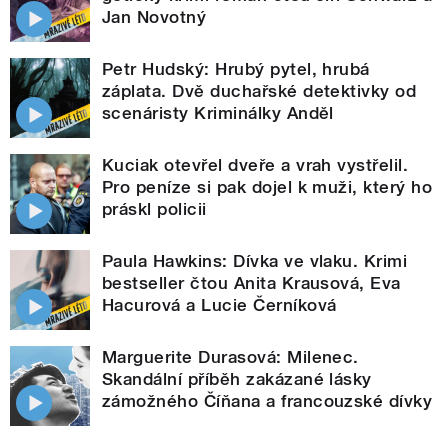
Jan Novotný
Petr Hudský: Hrubý pytel, hrubá
záplata. Dvě duchařské detektivky od
scenáristy Kriminálky Anděl
Kuciak otevřel dveře a vrah vystřelil.
Pro peníze si pak dojel k muži, který ho
práskl policii
Paula Hawkins: Dívka ve vlaku. Krimi
bestseller čtou Anita Krausová, Eva
Hacurová a Lucie Černíková
Marguerite Durasová: Milenec.
Skandální příběh zakázané lásky
zámožného Číňana a francouzské dívky