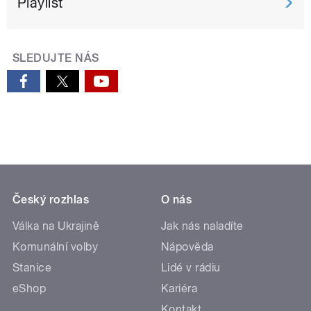
Playlist
SLEDUJTE NÁS
Český rozhlas
O nás
Válka na Ukrajině
Jak nás naladíte
Komunální volby
Nápověda
Stanice
Lidé v rádiu
eShop
Kariéra
Kontakt