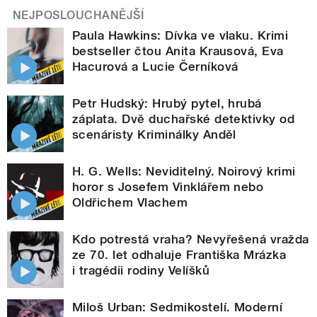
NEJPOSLOUCHANĚJŠÍ
Paula Hawkins: Dívka ve vlaku. Krimi
bestseller čtou Anita Krausová, Eva
Hacurová a Lucie Černíková
Petr Hudský: Hrubý pytel, hrubá
záplata. Dvě duchařské detektivky od
scenáristy Kriminálky Anděl
H. G. Wells: Neviditelný. Noirový krimi
horor s Josefem Vinklářem nebo
Oldřichem Vlachem
Kdo potrestá vraha? Nevyřešená vražda
ze 70. let odhaluje Františka Mrázka
i tragédii rodiny Velíšků
Miloš Urban: Sedmikostelí. Moderní