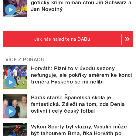
gotický krimi román čtou Jiří Schwarz a
Jan Novotný
Jak nás naladíte na DABu
VÍCE Z POŘADU
Horváth: Plzni to v úvodu sezony
nefunguje, ale pokřiky směrem ke konci
trenéra Hyského se mi nelíbí
Barák starší: Španělská škola je
fantastická. Záleží na tom, zda Denia
ovlivní i celý český fotbal
Výkon Sparty byl vlažný, Vašulín může
být tahounem Brna, říká Horváth po