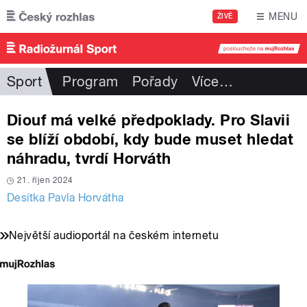
Přejít k hlavnímu obsahu
MENU
ŽIVĚ
Sport
Program
Pořady
Více
…
Diouf má velké předpoklady. Pro Slavii
se blíží období, kdy bude muset hledat
náhradu, tvrdí Horváth
21. říjen 2024
Desítka Pavla Horvátha
Největší audioportál na českém internetu