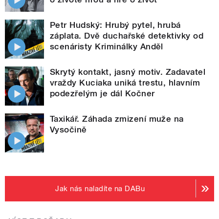
Petr Hudský: Hrubý pytel, hrubá
záplata. Dvě duchařské detektivky od
scenáristy Kriminálky Anděl
Skrytý kontakt, jasný motiv. Zadavatel
vraždy Kuciaka uniká trestu, hlavním
podezřelým je dál Kočner
Taxikář. Záhada zmizení muže na
Vysočině
Jak nás naladíte na DABu