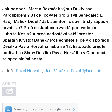
Jak podpořil Martin Řezníček výhru Dukly nad
Pardubicemi? Jak klíčový je pro Slavii Senegalec El
Hadji Malick Diouf? Jak Jan Bořil oslavil třístý zápas v
první lize? Proč se Jablonec zvedá pod vedením
Luboše Kozla? A proč nedostává větší prostor
Sparťan Kryštof Daněk? Poslechněte si celý díl pořadu
Desítka Pavla Horvátha nebo se 12. listopadu přijďte
podívat na Show Desítka Pavla Horvátha v Olomouci
se speciálními hosty.
autoři:
Pavel Horváth
,
Jan Pěruška
,
Pavel Tylšar
,
job
Všechny díly pořadu na mujRozhlas