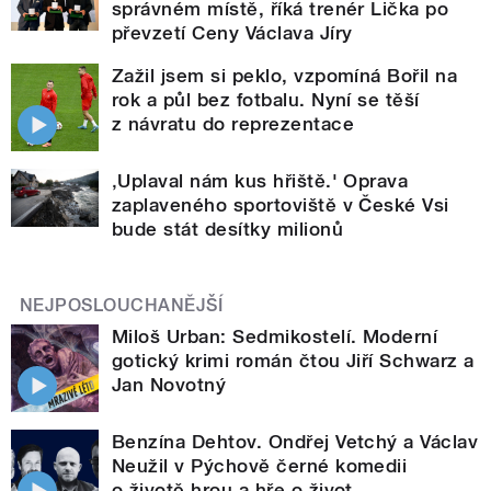
správném místě, říká trenér Lička po
převzetí Ceny Václava Jíry
Zažil jsem si peklo, vzpomíná Bořil na
rok a půl bez fotbalu. Nyní se těší
z návratu do reprezentace
‚Uplaval nám kus hřiště.' Oprava
zaplaveného sportoviště v České Vsi
bude stát desítky milionů
NEJPOSLOUCHANĚJŠÍ
Miloš Urban: Sedmikostelí. Moderní
gotický krimi román čtou Jiří Schwarz a
Jan Novotný
Benzína Dehtov. Ondřej Vetchý a Václav
Neužil v Pýchově černé komedii
o životě hrou a hře o život