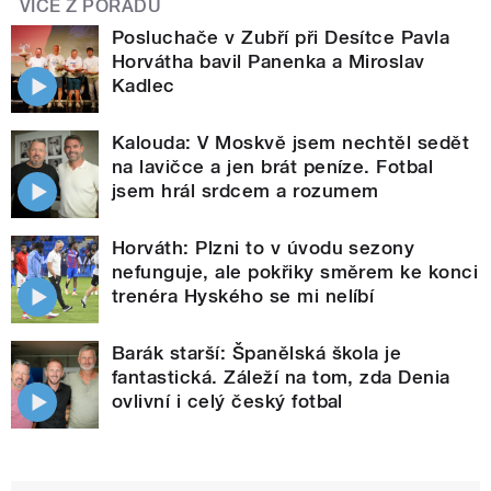
VÍCE Z POŘADU
Posluchače v Zubří při Desítce Pavla
Horvátha bavil Panenka a Miroslav
Kadlec
Kalouda: V Moskvě jsem nechtěl sedět
na lavičce a jen brát peníze. Fotbal
jsem hrál srdcem a rozumem
Horváth: Plzni to v úvodu sezony
nefunguje, ale pokřiky směrem ke konci
trenéra Hyského se mi nelíbí
Barák starší: Španělská škola je
fantastická. Záleží na tom, zda Denia
ovlivní i celý český fotbal