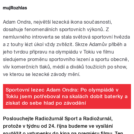
Adam Ondra, největší lezecká ikona současnosti,
dosahuje fenomenálních sportovních výkonů. Z
nemluvného introverta se stala světová sportovní hvězda
a z touhy lézt úkol vždy zvítězit. Skrze Adamův příběh a
jeho tvrdou přípravu na olympiádu v Tokiu ve filmu
sledujeme proměnu sportovního lezení a sportu obecně,
vliv komerčních tlaků, médií a diváků toužících po show,
ve kterou se lezecké závody mění.
Sportovní lezec Adam Ondra: Po olympiádě v
Tokiu jsem potřeboval na skalách dobít baterky a
získat do sebe hlad po závodění
Poslouchejte Radiožurnál Sport a Radiožurnál,
protože v týdnu od 24. října budeme ve vysílání
soutěžit o vstupenky do kina na premiéru filmu. Ten