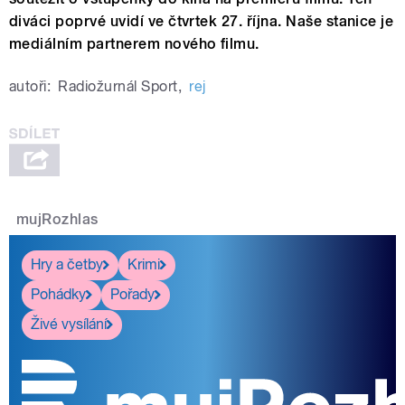
diváci poprvé uvidí ve čtvrtek 27. října. Naše stanice je
mediálním partnerem nového filmu.
autoři:
Radiožurnál Sport
,
rej
mujRozhlas
Hry a četby
Krimi
Pohádky
Pořady
Živé vysílání