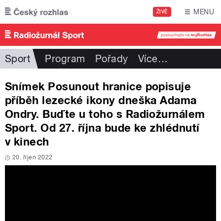
Přejít k hlavnímu obsahu
MENU
ŽIVĚ
Sport
Program
Pořady
Více
…
Snímek Posunout hranice popisuje
příběh lezecké ikony dneška Adama
Ondry. Buďte u toho s Radiožurnálem
Sport. Od 27. října bude ke zhlédnutí
v kinech
20. říjen 2022