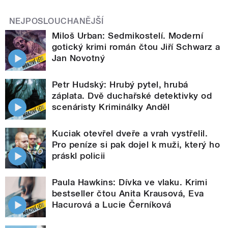
NEJPOSLOUCHANĚJŠÍ
Miloš Urban: Sedmikostelí. Moderní
gotický krimi román čtou Jiří Schwarz a
Jan Novotný
Petr Hudský: Hrubý pytel, hrubá
záplata. Dvě duchařské detektivky od
scenáristy Kriminálky Anděl
Kuciak otevřel dveře a vrah vystřelil.
Pro peníze si pak dojel k muži, který ho
práskl policii
Paula Hawkins: Dívka ve vlaku. Krimi
bestseller čtou Anita Krausová, Eva
Hacurová a Lucie Černíková