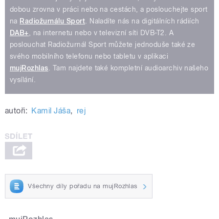
dobou zrovna v práci nebo na cestách, a poslouchejte sport
na
Radiožurnálu Sport
. Naladíte nás na digitálních rádiích
DAB+
, na internetu nebo v televizní síti DVB-T2. A
poslouchat Radiožurnál Sport můžete jednoduše také ze
svého mobilního telefonu nebo tabletu v aplikaci
mujRozhlas
. Tam najdete také kompletní audioarchiv našeho
vysílání.
autoři:
Kamil Jáša
,
rej
Všechny díly pořadu na mujRozhlas