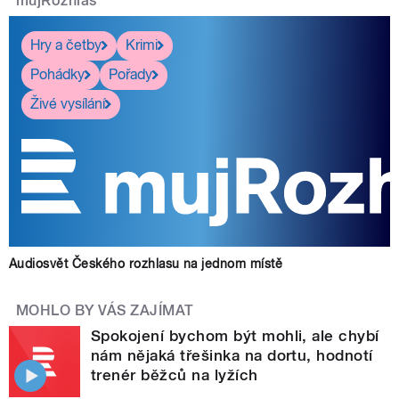
mujRozhlas
Hry a četby
Krimi
Pohádky
Pořady
Živé vysílání
Audiosvět Českého rozhlasu na jednom místě
MOHLO BY VÁS ZAJÍMAT
Spokojení bychom být mohli, ale chybí
nám nějaká třešinka na dortu, hodnotí
trenér běžců na lyžích