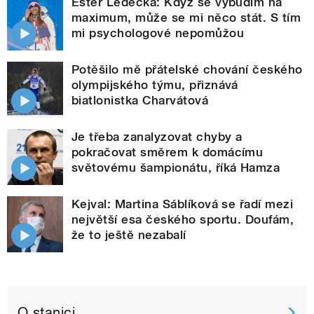
Ester Ledecká: Když se vybudím na
maximum, může se mi něco stát. S tím
mi psychologové nepomůžou
Potěšilo mě přátelské chování českého
olympijského týmu, přiznává
biatlonistka Charvátová
Je třeba zanalyzovat chyby a
pokračovat směrem k domácímu
světovému šampionátu, říká Hamza
Kejval: Martina Sáblíková se řadí mezi
největší esa českého sportu. Doufám,
že to ještě nezabalí
O stanici