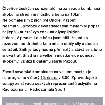
Čtveřice českých sdruženářů má za sebou kombinaci
skoku na středním můstku a běhu na 10km.
Nejpomalejším z nich byl Ondřej Pažout.
Nesmutnil, protože devětadvacátým místem si připsal
nejlepší kariérní výsledek na olympijských
hrách. „V prvním kole běhu jsem cítil, že jedu s
rezervou, od druhého kola mi ale došly síly a docela
se trápil. Sníh je tady hodně přemrzlý a stává se z toho
silová trať. Snad si na velkém můstku více pomůžu
skokem,“ vzhlíží k dalšímu startu Pažout.
Závod severské kombinace na velkém můstku je
na programu v úterý
15. února
v 8:00. Zpravodajské
vstupy ze závodu českých reprezentantů uslyšíte na
Radiožurnálu i Radiožurnálu Sport.
Nenechte si ujít olympijskou atmosféru, i když budete tou