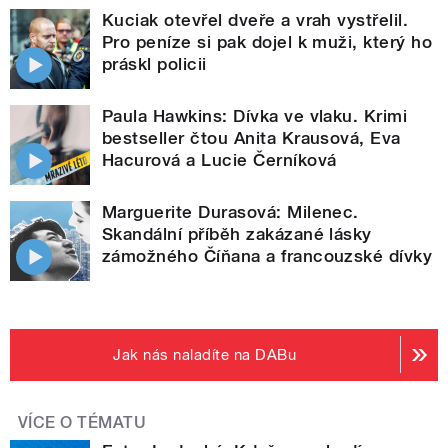
Kuciak otevřel dveře a vrah vystřelil.
Pro peníze si pak dojel k muži, který ho
práskl policii
Paula Hawkins: Dívka ve vlaku. Krimi
bestseller čtou Anita Krausová, Eva
Hacurová a Lucie Černíková
Marguerite Durasová: Milenec.
Skandální příběh zakázané lásky
zámožného Číňana a francouzské dívky
Jak nás naladíte na DABu
VÍCE O TÉMATU