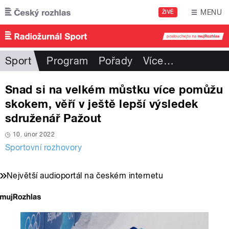
Přejít k hlavnímu obsahu
MENU
ŽIVĚ
Sport
Program
Pořady
Více
…
Snad si na velkém můstku více pomůžu
skokem, věří v ještě lepší výsledek
sdruženář Pažout
10. únor 2022
Sportovní rozhovory
Největší audioportál na českém internetu