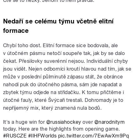
Čte se to hezky. Jenom to není pravda.
Nedaří se celému týmu včetně elitní
formace
Chybí toho dost. Elitní formace sice bodovala, ale
v útočném pásmu netočí soupeře tak, jak by se dalo
čekat. Přesilovky suverénní nejsou. Individuální chyby
jsou vidět. Nejen odborníci kroutí hlavou nad tím, jak se
může v poslední půlminutě zápasu stát, že obránce
nahodí puk do útočného pásma, sám jde napadat a
zbytek týmu odjede na střídačku. K tomu přičtěme i
útočné fauly, které Švýcaři trestali. Dohromady je to
nepříjemný mix, který znamená nula bodů.
It's a huge win for
@russiahockey
over
@narodnitym
today. Here are the highlights from opening game.
#RUSCZE
#IIHFWorlds
pic.twitter.com/7EwAwXm9Pq