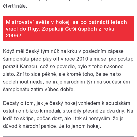
čtvrtfinále.
Mistrovství světa v hokeji se po patnácti letech
vrací do Rigy. Zopakují Češi úspěch z roku
2006?
Když měl český tým nůž na krku v posledním zápase
šampionátu před play off v roce 2010 a musel pro postup
porazit Kanadu, což se povedlo, bylo z toho nakonec
zlato. Zní to sice pěkně, ale kromě toho, že se na to
spolehnout nejde, nehraje národním tým na současném
šampionátu zatím vůbec dobře.
Debaty o tom, jak je český hokej vzhledem k soupiskám
ostatních blízko k medaili, skončily přesně za dva dny. Na
ledě to skřípe, občas dost, ale i tak si nemyslím, že je
důvod k národní panice. Je to jenom hokej.