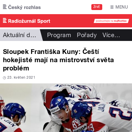
Přejít k hlavnímu obsahu
MENU
ŽIVĚ
Aktuální dění
Program
Pořady
Více
…
Sloupek Františka Kuny: Čeští
hokejisté mají na mistrovství světa
problém
23. květen 2021