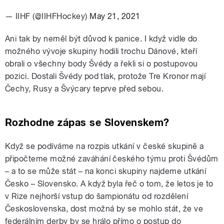
— IIHF (@IIHFHockey)
May 21, 2021
Ani tak by neměl být důvod k panice. I když vidle do
možného vývoje skupiny hodili trochu Dánové, kteří
obrali o všechny body Švédy a řekli si o postupovou
pozici. Dostali Švédy pod tlak, protože Tre Kronor mají
Čechy, Rusy a Švýcary teprve před sebou.
Rozhodne zápas se Slovenskem?
Když se podíváme na rozpis utkání v české skupině a
připočteme možné zaváhání českého týmu proti Švédům
– a to se může stát – na konci skupiny najdeme utkání
Česko – Slovensko. A když byla řeč o tom, že letos je to
v Rize nejhorší vstup do šampionátu od rozdělení
Československa, dost možná by se mohlo stát, že ve
federálním derby by se hrálo přímo o postup do