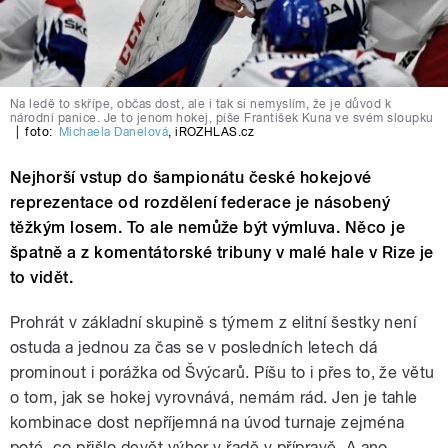
Na ledě to skřípe, občas dost, ale i tak si nemyslím, že je důvod k
národní panice. Je to jenom hokej, píše František Kuna ve svém sloupku
|
foto:
Michaela Danelová
,
iROZHLAS.cz
Nejhorší vstup do šampionátu české hokejové
reprezentace od rozdělení federace je násobený
těžkým losem. To ale nemůže být výmluva. Něco je
špatně a z komentátorské tribuny v malé hale v Rize je
to vidět.
Prohrát v základní skupině s týmem z elitní šestky není
ostuda a jednou za čas se v posledních letech dá
prominout i porážka od Švýcarů. Píšu to i přes to, že větu
o tom, jak se hokej vyrovnává, nemám rád. Jen je tahle
kombinace dost nepříjemná na úvod turnaje zejména
poté, co přišlo devět výher v řadě v přípravě. A ano,