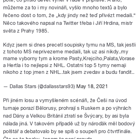
můžeme za to i my novináři, vyšlo mnoho textů a bylo
řečeno dost o tom, že „kdy jindy než teď přivézt medaili.“
Něco takového napsal na Twitter třeba i Jiří Hrdina, mistr
světa z Prahy 1985.
Kdyz jsem si dnes precetl soupisky tymu na MS, tak jestli
z tohoto MS neprivezeme medaili, tak uz asi nikdy..my
mame vyborny tym a krome Pasty,Krejciho,Palata,Vorase
a Hertla i to nejlepsi z NHL. Ostatni top 5 tymy nemaji
nikoho z top jmen z NHL..tak jsem zvedav a budu fandit..
— Dallas Stars (@dallasstars93)
May 18, 2021
Při jiném losu a vymyšleném scénáři, že Češi na úvod
turnaje porazí Bělorusy, prohrají s Ruskem a po výhrách
nad Dány a Velkou Británií ztratí se Švýcary, by asi byla
nálada jiná. V takovém případě už by nároďák měl bodový
polštář a debatovalo by se spíš o soupeři pro čtvrtfinále.