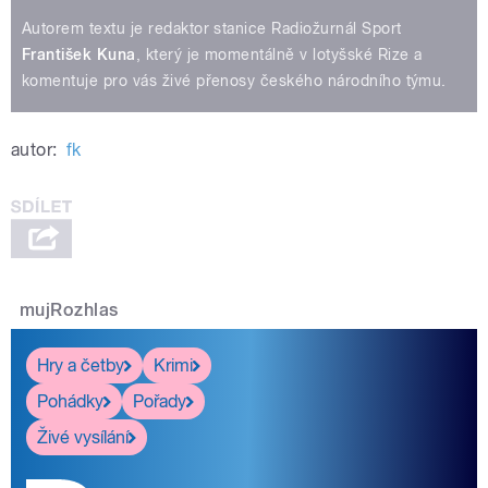
Autorem textu je redaktor stanice Radiožurnál Sport
František
Kuna
, který je momentálně v lotyšské Rize a
komentuje pro vás živé přenosy českého národního týmu.
autor:
fk
mujRozhlas
Hry a četby
Krimi
Pohádky
Pořady
Živé vysílání