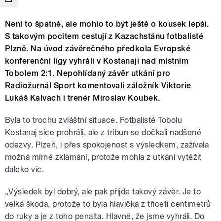
Není to špatné, ale mohlo to být ještě o kousek lepší.
S takovým pocitem cestují z Kazachstánu fotbalisté
Plzně. Na úvod závěrečného předkola Evropské
konferenční ligy vyhráli v Kostanaji nad místním
Tobolem 2:1. Nepohlídaný závěr utkání pro
Radiožurnál Sport komentovali záložník Viktorie
Lukáš Kalvach i trenér Miroslav Koubek.
Byla to trochu zvláštní situace. Fotbalisté Tobolu
Kostanaj sice prohráli, ale z tribun se dočkali nadšené
odezvy. Plzeň, i přes spokojenost s výsledkem, zažívala
možná mírné zklamání, protože mohla z utkání vytěžit
daleko víc.
„Výsledek byl dobrý, ale pak přijde takový závěr. Je to
velká škoda, protože to byla hlavička z třiceti centimetrů
do ruky a je z toho penalta. Hlavně, že jsme vyhráli. Do