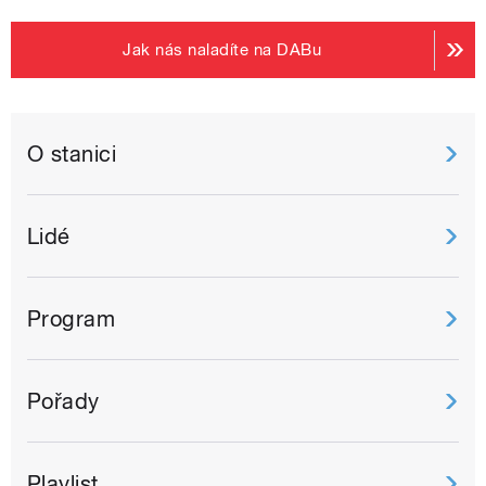
Jak nás naladíte na DABu
O stanici
Lidé
Program
Pořady
Playlist