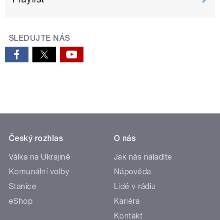
SLEDUJTE NÁS
Český rozhlas
O nás
Válka na Ukrajině
Jak nás naladíte
Komunální volby
Nápověda
Stanice
Lidé v rádiu
eShop
Kariéra
Kontakt