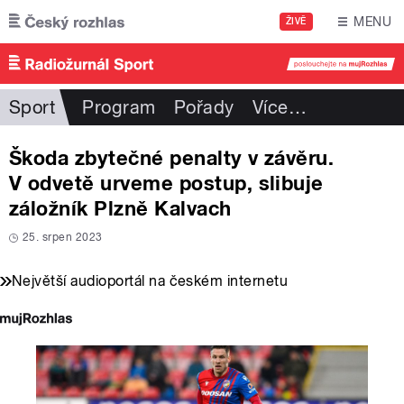
Přejít k hlavnímu obsahu
MENU
ŽIVĚ
Sport
Program
Pořady
Více
…
Škoda zbytečné penalty v závěru.
V odvetě urveme postup, slibuje
záložník Plzně Kalvach
25. srpen 2023
Největší audioportál na českém internetu