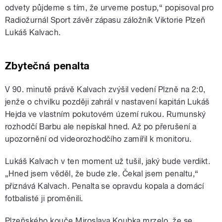
odvety půjdeme s tím, že urveme postup,“ popisoval pro
Radiožurnál Sport závěr zápasu záložník Viktorie Plzeň
Lukáš Kalvach.
Zbytečná penalta
V 90. minutě právě Kalvach zvýšil vedení Plzně na 2:0,
jenže o chvilku později zahrál v nastavení kapitán Lukáš
Hejda ve vlastním pokutovém území rukou. Rumunský
rozhodčí Barbu ale nepískal hned. Až po přerušení a
upozornění od videorozhodčího zamířil k monitoru.
Lukáš Kalvach v ten moment už tušil, jaký bude verdikt.
„Hned jsem věděl, že bude zle. Čekal jsem penaltu,“
přiznává Kalvach. Penalta se opravdu kopala a domácí
fotbalisté ji proměnili.
Plzeňského kouče Miroslava Koubka mrzelo, že se