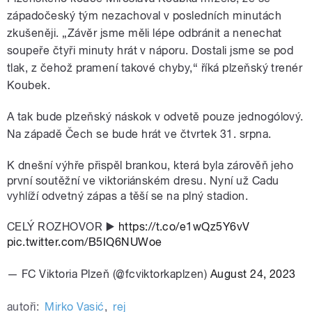
západočeský tým nezachoval v posledních minutách
zkušeněji. „Závěr jsme měli lépe odbránit a nenechat
soupeře čtyři minuty hrát v náporu. Dostali jsme se pod
tlak, z čehož pramení takové chyby,“ říká plzeňský trenér
Koubek.
A tak bude plzeňský náskok v odvetě pouze jednogólový.
Na západě Čech se bude hrát ve čtvrtek 31. srpna.
K dnešní výhře přispěl brankou, která byla zárověň jeho
první soutěžní ve viktoriánském dresu. Nyní už Cadu
vyhlíží odvetný zápas a těší se na plný stadion.
CELÝ ROZHOVOR ▶️
https://t.co/e1wQz5Y6vV
pic.twitter.com/B5IQ6NUWoe
— FC Viktoria Plzeň (@fcviktorkaplzen)
August 24, 2023
autoři:
Mirko Vasić
,
rej