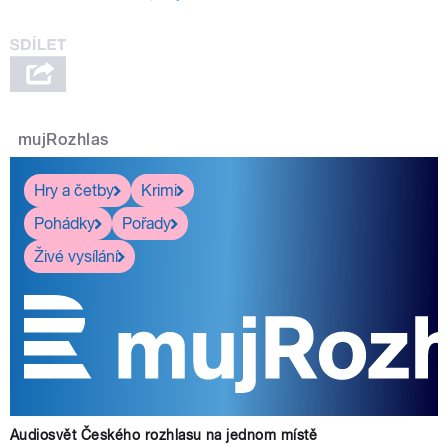
mujRozhlas
Hry a četby
Krimi
Pohádky
Pořady
Živé vysílání
Audiosvět Českého rozhlasu na jednom místě