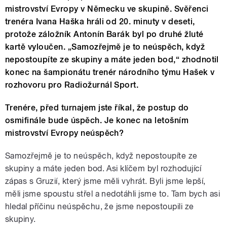
mistrovství Evropy v Německu ve skupině. Svěřenci
trenéra Ivana Haška hráli od 20. minuty v deseti,
protože záložník Antonín Barák byl po druhé žluté
kartě vyloučen. „Samozřejmě je to neúspěch, když
nepostoupíte ze skupiny a máte jeden bod,“ zhodnotil
konec na šampionátu trenér národního týmu Hašek v
rozhovoru pro Radiožurnál Sport.
Trenére, před turnajem jste říkal, že postup do
osmifinále bude úspěch. Je konec na letošním
mistrovství Evropy neúspěch?
Samozřejmě je to neúspěch, když nepostoupíte ze
skupiny a máte jeden bod. Asi klíčem byl rozhodující
zápas s Gruzií, který jsme měli vyhrát. Byli jsme lepší,
měli jsme spoustu střel a nedotáhli jsme to. Tam bych asi
hledal příčinu neúspěchu, že jsme nepostoupili ze
skupiny.