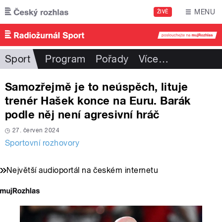
Přejít k hlavnímu obsahu
MENU
ŽIVĚ
Sport
Program
Pořady
Více
…
Samozřejmě je to neúspěch, lituje
trenér Hašek konce na Euru. Barák
podle něj není agresivní hráč
27. červen 2024
Sportovní rozhovory
Největší audioportál na českém internetu