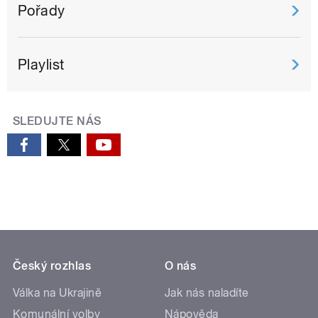
Pořady
Playlist
SLEDUJTE NÁS
Český rozhlas
O nás
Válka na Ukrajině
Jak nás naladíte
Komunální volby
Nápověda