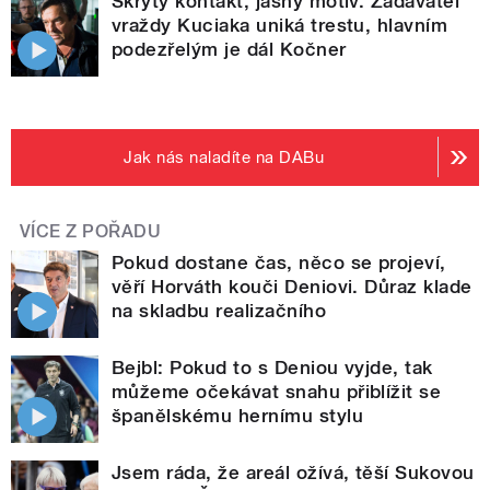
Skrytý kontakt, jasný motiv. Zadavatel
vraždy Kuciaka uniká trestu, hlavním
podezřelým je dál Kočner
Jak nás naladíte na DABu
VÍCE Z POŘADU
Pokud dostane čas, něco se projeví,
věří Horváth kouči Deniovi. Důraz klade
na skladbu realizačního
Bejbl: Pokud to s Deniou vyjde, tak
můžeme očekávat snahu přiblížit se
španělskému hernímu stylu
Jsem ráda, že areál ožívá, těší Sukovou