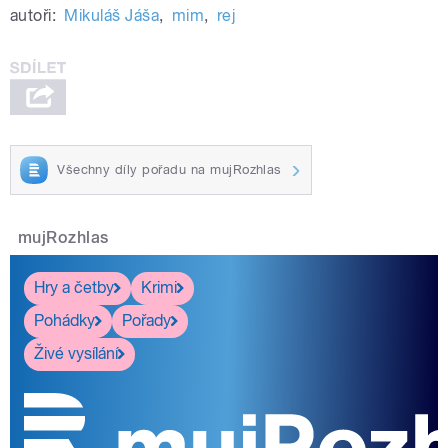
autoři:
Mikuláš Jáša
,
mim
,
rej
Všechny díly pořadu na mujRozhlas
mujRozhlas
Hry a četby
Krimi
Pohádky
Pořady
Živé vysílání