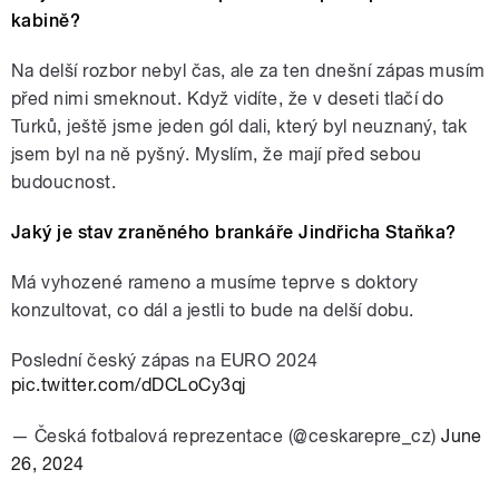
kabině?
Na delší rozbor nebyl čas, ale za ten dnešní zápas musím
před nimi smeknout. Když vidíte, že v deseti tlačí do
Turků, ještě jsme jeden gól dali, který byl neuznaný, tak
jsem byl na ně pyšný. Myslím, že mají před sebou
budoucnost.
Jaký je stav zraněného brankáře Jindřicha Staňka?
Má vyhozené rameno a musíme teprve s doktory
konzultovat, co dál a jestli to bude na delší dobu.
Poslední český zápas na EURO 2024
pic.twitter.com/dDCLoCy3qj
— Česká fotbalová reprezentace (@ceskarepre_cz)
June
26, 2024