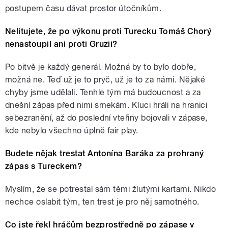
postupem času dávat prostor útočníkům.
Nelitujete, že po výkonu proti Turecku Tomáš Chorý
nenastoupil ani proti Gruzii?
Po bitvě je každý generál. Možná by to bylo dobře,
možná ne. Teď už je to pryč, už je to za námi. Nějaké
chyby jsme udělali. Tenhle tým má budoucnost a za
dnešní zápas před nimi smekám. Kluci hráli na hranici
sebezranění, až do poslední vteřiny bojovali v zápase,
kde nebylo všechno úplně fair play.
Budete nějak trestat Antonína Baráka za prohraný
zápas s Tureckem?
Myslím, že se potrestal sám těmi žlutými kartami. Nikdo
nechce oslabit tým, ten trest je pro něj samotného.
Co jste řekl hráčům bezprostředně po zápase v