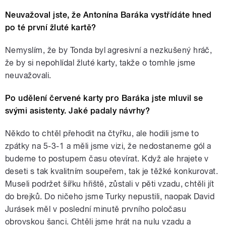
Neuvažoval jste, že Antonína Baráka vystřídáte hned
po té první žluté kartě?
Nemyslím, že by Tonda byl agresivní a nezkušený hráč,
že by si nepohlídal žluté karty, takže o tomhle jsme
neuvažovali.
Po udělení červené karty pro Baráka jste mluvil se
svými asistenty. Jaké padaly návrhy?
Někdo to chtěl přehodit na čtyřku, ale hodili jsme to
zpátky na 5-3-1 a měli jsme vizi, že nedostaneme gól a
budeme to postupem času otevírat. Když ale hrajete v
deseti s tak kvalitním soupeřem, tak je těžké konkurovat.
Museli podržet šířku hřiště, zůstali v pěti vzadu, chtěli jít
do brejků. Do ničeho jsme Turky nepustili, naopak David
Jurásek měl v poslední minutě prvního poločasu
obrovskou šanci. Chtěli jsme hrát na nulu vzadu a