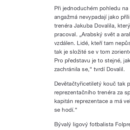
Při jednoduchém pohledu na 
angažmá nevypadají jako příl
trenéra Jakuba Dovalila, kte
pracoval. „Arabský svět a ara
vzdálen. Lidé, kteří tam nepů
tak je složité se v tom zorient
Pro představu je to stejné, j
zachránila se,“ tvrdí Dovalil.
Devětačtyřicetiletý kouč tak
reprezentačního trenéra za sp
kapitán reprezentace a má ve
se hodí.“
Bývalý ligový fotbalista Folp