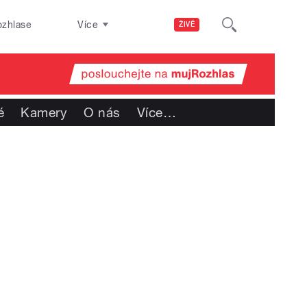
ozhlase
Více
ŽIVĚ
é
Kamery
O nás
Více
…