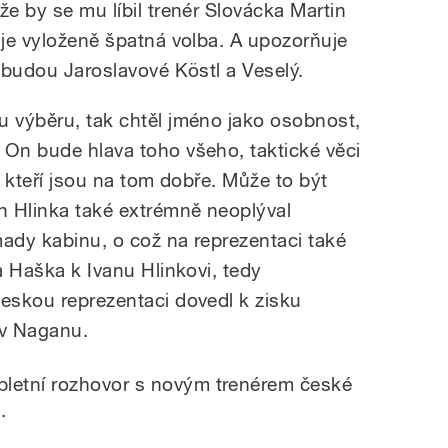
že by se mu líbil trenér Slovácka Martin
 je vyloženě špatná volba. A upozorňuje
i budou Jaroslavové Köstl a Veselý.
u výběru, tak chtěl jméno jako osobnost,
 On bude hlava toho všeho, taktické věci
, kteří jsou na tom dobře. Může to být
n Hlinka také extrémně neoplýval
mady kabinu, o což na reprezentaci také
na Haška k Ivanu Hlinkovi, tedy
českou reprezentaci dovedl k zisku
 v Naganu.
letní rozhovor s novým trenérem české
 ️