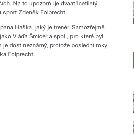
čích. Na to upozorňuje dvaatřicetiletý
u sport Zdeněk Folprecht.
pana Haška, jaký je trenér. Samozřejmě
jako Vláďa Šmicer a spol., pro které byl
s je dost neznámý, protože poslední roky
íká Folprecht.