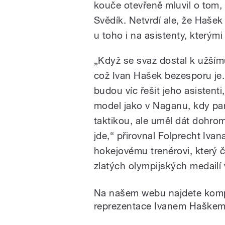
kouče otevřeně mluvil o tom, 
Svědík. Netvrdí ale, že Hašek
u toho i na asistenty, kterým
„Když se svaz dostal k užším
což Ivan Hašek bezesporu je.
budou víc řešit jeho asistenti
model jako v Naganu, kdy pa
taktikou, ale uměl dát dohro
jde,“ přirovnal Folprecht Iva
hokejovému trenérovi, který 
zlatých olympijských medailí
Na našem webu najdete komp
reprezentace Ivanem Haškem.