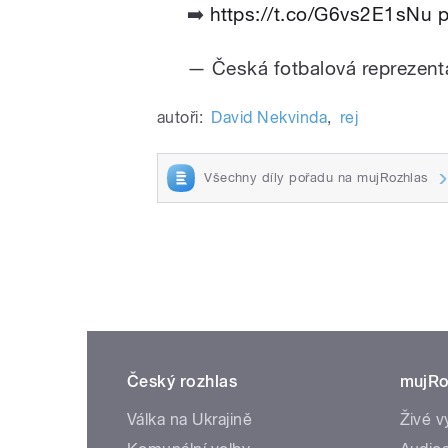
➡️
https://t.co/G6vs2E1sNu
p
— Česká fotbalová reprezen
autoři:
David Nekvinda
,
rej
Všechny díly pořadu na mujRozhlas
Český rozhlas
mujRo
Válka na Ukrajině
Živé v