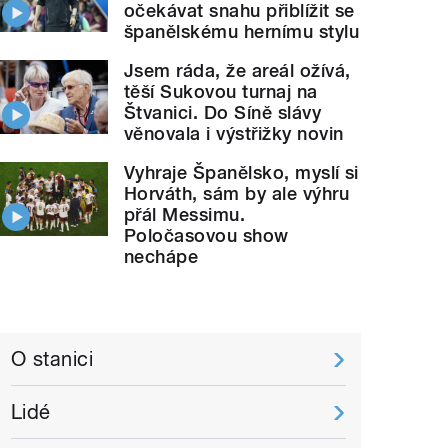
očekávat snahu přiblížit se
španělskému hernímu stylu
Jsem ráda, že areál ožívá,
těší Sukovou turnaj na
Štvanici. Do Síně slávy
věnovala i výstřižky novin
Vyhraje Španělsko, myslí si
Horváth, sám by ale výhru
přál Messimu.
Poločasovou show
nechápe
O stanici
Lidé