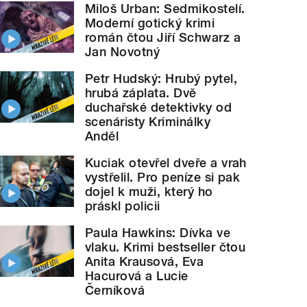
Miloš Urban: Sedmikostelí.
Moderní gotický krimi
román čtou Jiří Schwarz a
Jan Novotný
Petr Hudský: Hrubý pytel,
hrubá záplata. Dvě
duchařské detektivky od
scenáristy Kriminálky
Anděl
Kuciak otevřel dveře a vrah
vystřelil. Pro peníze si pak
dojel k muži, který ho
práskl policii
Paula Hawkins: Dívka ve
vlaku. Krimi bestseller čtou
Anita Krausová, Eva
Hacurová a Lucie
Černíková