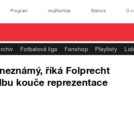
Program
mujRozhlas
Stanice
O r
rchiv
Fotbalová liga
Fanshop
Playlisty
Lid
 neznámý, říká Folprecht
olbu kouče reprezentace