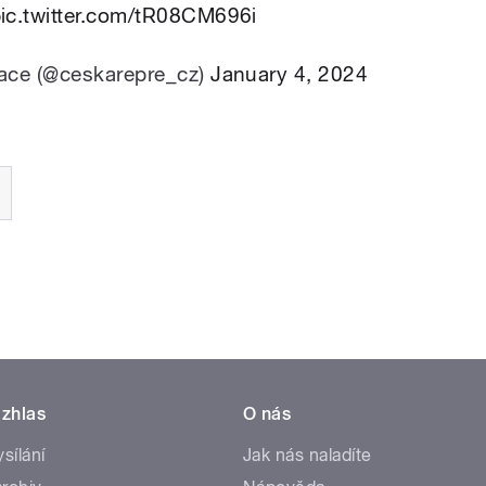
ic.twitter.com/tR08CM696i
tace (@ceskarepre_cz)
January 4, 2024
zhlas
O nás
ysílání
Jak nás naladíte