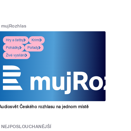
mujRozhlas
Hry a četby
Krimi
Pohádky
Pořady
Živé vysílání
Audiosvět Českého rozhlasu na jednom místě
NEJPOSLOUCHANĚJŠÍ