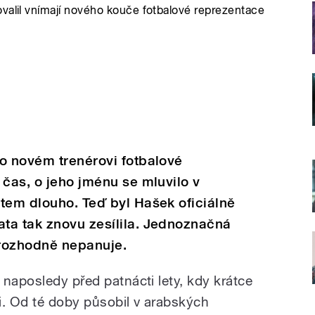
valil vnímají nového kouče fotbalové reprezentace
o novém trenérovi fotbalové
 čas, o jeho jménu se mluvilo v
tem dlouho. Teď byl Hašek oficiálně
ta tak znovu zesílila. Jednoznačná
rozhodně nepanuje.
naposledy před patnácti lety, kdy krátce
i. Od té doby působil v arabských