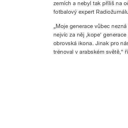
zemích a nebyl tak příliš na o
fotbalový expert Radiožurnál
„Moje generace vůbec nezná 
nejvíc za něj ‚kope‘ generace 
obrovská ikona. Jinak pro ná
trénoval v arabském světě,“ ř