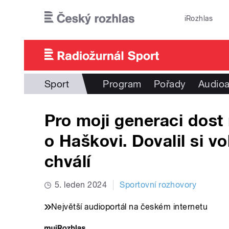
Přejít k hlavnímu obsahu
iRozhlas
Sport
Program
Pořady
Audioa
Pro moji generaci dost
o Haškovi. Dovalil si v
chválí
5. leden 2024
Sportovní rozhovory
Největší audioportál na českém internetu