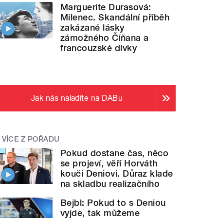
Marguerite Durasová:
Milenec. Skandální příběh
zakázané lásky
zámožného Číňana a
francouzské dívky
Jak nás naladíte na DABu
VÍCE Z POŘADU
Pokud dostane čas, něco
se projeví, věří Horváth
kouči Deniovi. Důraz klade
na skladbu realizačního
Bejbl: Pokud to s Deniou
vyjde, tak můžeme