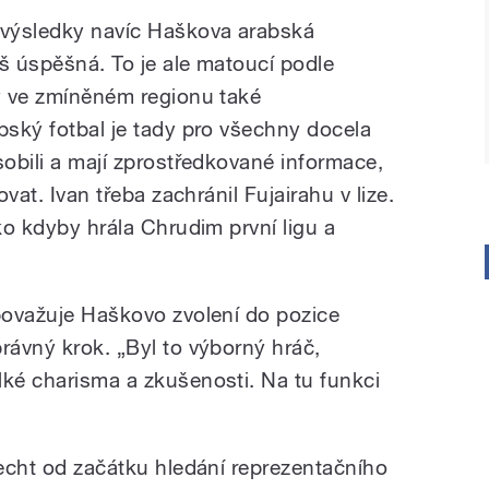
výsledky navíc Haškova arabská
iš úspěšná. To je ale matoucí podle
rý ve zmíněném regionu také
bský fotbal je tady pro všechny docela
sobili a mají zprostředkované informace,
ovat. Ivan třeba zachránil Fujairahu v lize.
ako kdyby hrála Chrudim první ligu a
 považuje Haškovo zvolení do pozice
rávný krok. „Byl to výborný hráč,
lké charisma a zkušenosti. Na tu funkci
recht od začátku hledání reprezentačního