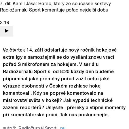
7. díl: Kamil Jáša: Borec, který ze současné sestavy
Radiožurnálu Sport komentuje pořad nejdelší dobu
3:19
Ve čtvrtek 14. září odstartuje nový ročník hokejové
extraligy a samozřejmě se do vysílání znovu vrací
pořad S mikrofonem za hokejem. V seriálu
Radiožurnálu Sport si od 8:20 každý den budeme
připomínat jaké proměny pořad zažil nebo jaké
výrazné osobnosti v Českém rozhlase hokej
komentovali. Kdy se poprvé komentovalo na
mistrovství světa v hokeji? Jak vypadá technické
zázemí reportérů? Uslyšíte i přeřeky a vtipné momenty
při komentátorské práci. Tak nás poslouchejte.
autoři:
Radiožurnál Sport
,
rej