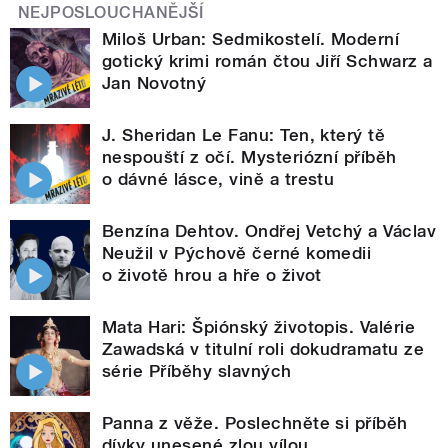
NEJPOSLOUCHANĚJŠÍ
Miloš Urban: Sedmikostelí. Moderní
gotický krimi román čtou Jiří Schwarz a
Jan Novotný
J. Sheridan Le Fanu: Ten, který tě
nespouští z očí. Mysteriózní příběh
o dávné lásce, vině a trestu
Benzína Dehtov. Ondřej Vetchý a Václav
Neužil v Pýchově černé komedii
o životě hrou a hře o život
Mata Hari: Špiónský životopis. Valérie
Zawadská v titulní roli dokudramatu ze
série Příběhy slavných
Panna z věže. Poslechněte si příběh
dívky unesené zlou vílou