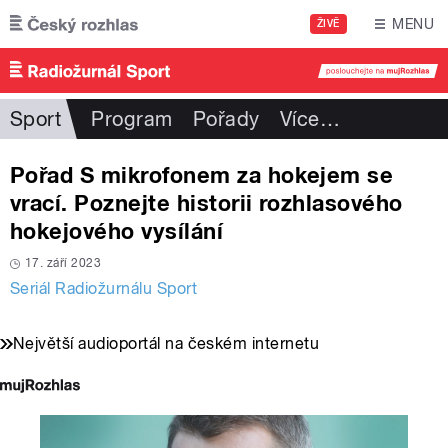
Přejít k hlavnímu obsahu
MENU
ŽIVĚ
Sport
Program
Pořady
Více
…
Pořad S mikrofonem za hokejem se
vrací. Poznejte historii rozhlasového
hokejového vysílání
17. září 2023
Seriál Radiožurnálu Sport
Největší audioportál na českém internetu