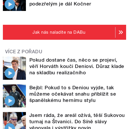
podezřelým je dál Kočner
Jak nás naladíte na DABu
VÍCE Z POŘADU
Pokud dostane čas, něco se projeví,
věří Horváth kouči Deniovi. Důraz klade
na skladbu realizačního
Bejbl: Pokud to s Deniou vyjde, tak
můžeme očekávat snahu přiblížit se
španělskému hernímu stylu
Jsem ráda, že areál ožívá, těší Sukovou
turnaj na Štvanici. Do Síně slávy
věnovala i výstřižky novin