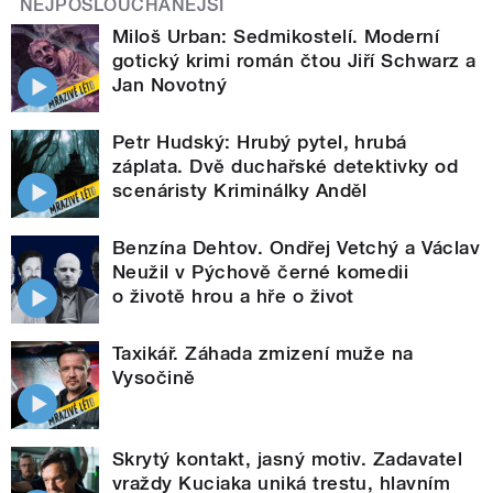
NEJPOSLOUCHANĚJŠÍ
Miloš Urban: Sedmikostelí. Moderní
gotický krimi román čtou Jiří Schwarz a
Jan Novotný
Petr Hudský: Hrubý pytel, hrubá
záplata. Dvě duchařské detektivky od
scenáristy Kriminálky Anděl
Benzína Dehtov. Ondřej Vetchý a Václav
Neužil v Pýchově černé komedii
o životě hrou a hře o život
Taxikář. Záhada zmizení muže na
Vysočině
Skrytý kontakt, jasný motiv. Zadavatel
vraždy Kuciaka uniká trestu, hlavním