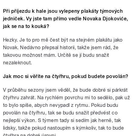
Při příjezdu k hale jsou vylepeny plakáty týmových
jedniček. Vy jste tam přímo vedle Novaka Djokoviće,
jak se na to kouká?
Hezky. Je to pro mě čest být na stejném plakátu jako
Novak. Nedávno přepsal historii, takže jsem rád, že
takovou možnost mám. Určitě se jí budu snažit
nezaleknout.
Jak moc si věříte na čtyřhru, pokud budete povolán?
V průběhu sezony jsem věděl, že bude dobré si párkrát
čtyřhru zahrát. Na rychlém povrchu mi to sedělo, pak už
to bylo spíše, abych nevypadl z rytmu. Pokud budu
povolán na čtyřhru, tak se budu snažit předvést co
nejlepší výkon. S týmem tady si sedím jak herně, tak
lidsky, takže pokud nastoupím s kýmkoliv, tak to bude
čtyřhra na dobré úrovni.