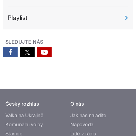
Playlist
SLEDUJTE NÁS
Český rozhlas
O nás
Válka na Ukrajině
Jak nás naladíte
Komunální volby
Nápověda
Stanice
Lidé v rádiu