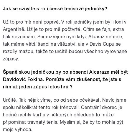
Jak se sžíváte s rolí české tenisové jedničky?
Už to pro mě není poprvé. V roli jedničky jsem byl i loni v
Argentině. Už je to pro mě počtvrté. Cítím se fajn, extra
tlak nevnímám. Samozřejmě nyní když Alcaraz nehraje,
tak máme větší šanci na vítězství, ale v Davis Cupu se
rozdíly mažou, takže to určitě budou všechno vyrovnané
zápasy.
Španělskou jedničkou by po absenci Alcaraze měl být
Davidovič Fokina. Pomůže vám zkušenost, že jste s
ním už jeden zápas letos hrál?
Určitě. Tak nějak víme, co od sebe očekávat. Navíc jsme
spolu několikrát tento rok trénovali. Centrální dvorec je
hodně rychlý kurt a v některých ohledech to může
připomínat travnatý tenis. Myslím si, že by to mohla být
moje výhoda.