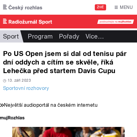
Přejít k hlavnímu obsahu
MENU
ŽIVĚ
Sport
Program
Pořady
Více
…
Po US Open jsem si dal od tenisu pár
dní oddych a cítím se skvěle, říká
Lehečka před startem Davis Cupu
13. září 2023
Sportovní rozhovory
Největší audioportál na českém internetu