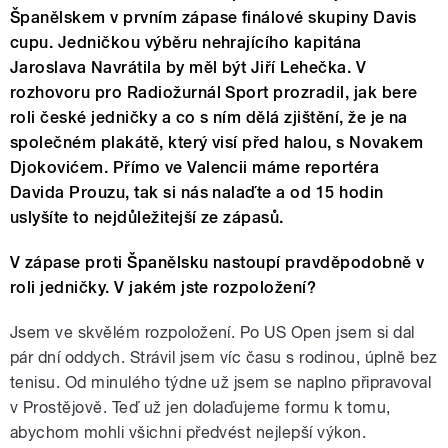
Španělskem v prvním zápase finálové skupiny Davis
cupu. Jedničkou výběru nehrajícího kapitána
Jaroslava Navrátila by měl být Jiří Lehečka. V
rozhovoru pro Radiožurnál Sport prozradil, jak bere
roli české jedničky a co s ním dělá zjištění, že je na
společném plakátě, který visí před halou, s Novakem
Djokovićem. Přímo ve Valencii máme reportéra
Davida Prouzu, tak si nás nalaďte a od 15 hodin
uslyšíte to nejdůležitejší ze zápasů.
V zápase proti Španělsku nastoupí pravděpodobně v
roli jedničky. V jakém jste rozpoložení?
Jsem ve skvělém rozpoložení. Po US Open jsem si dal
pár dní oddych. Strávil jsem víc času s rodinou, úplně bez
tenisu. Od minulého týdne už jsem se naplno připravoval
v Prostějově. Teď už jen dolaďujeme formu k tomu,
abychom mohli všichni předvést nejlepší výkon.