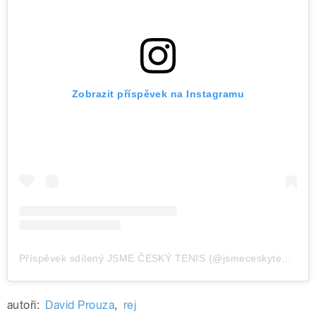
Zobrazit příspěvek na Instagramu
Příspěvek sdílený JSME ČESKÝ TENIS (@jsmeceskytenis)
autoři:
David Prouza
,
rej