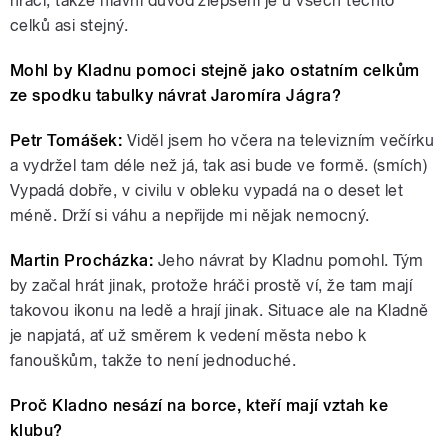
hráči, takže hlavní důvod zlepšení je u všech těchto
celků asi stejný.
Mohl by Kladnu pomoci stejně jako ostatním celkům
ze spodku tabulky návrat Jaromíra Jágra?
Petr Tomášek:
Viděl jsem ho včera na televizním večírku
a vydržel tam déle než já, tak asi bude ve formě. (smích)
Vypadá dobře, v civilu v obleku vypadá na o deset let
méně. Drží si váhu a nepřijde mi nějak nemocný.
Martin Procházka:
Jeho návrat by Kladnu pomohl. Tým
by začal hrát jinak, protože hráči prostě ví, že tam mají
takovou ikonu na ledě a hrají jinak. Situace ale na Kladně
je napjatá, ať už směrem k vedení města nebo k
fanouškům, takže to není jednoduché.
Proč Kladno nesází na borce, kteří mají vztah ke
klubu?