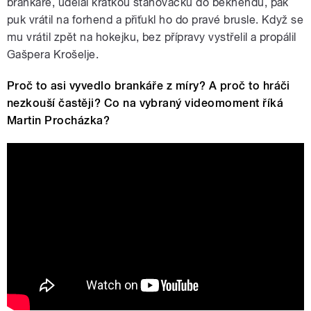
brankáře, udělal krátkou stahovačku do bekhendu, pak
puk vrátil na forhend a přiťukl ho do pravé brusle. Když se
mu vrátil zpět na hokejku, bez přípravy vystřelil a propálil
Gašpera Krošelje.
Proč to asi vyvedlo brankáře z míry? A proč to hráči
nezkouší častěji? Co na vybraný videomoment říká
Martin Procházka?