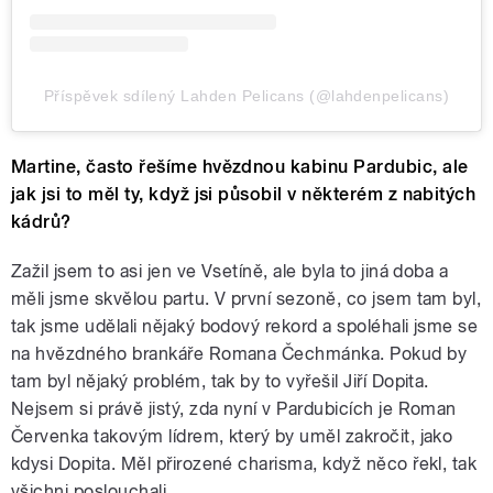
Příspěvek sdílený Lahden Pelicans (@lahdenpelicans)
Martine, často řešíme hvězdnou kabinu Pardubic, ale
jak jsi to měl ty, když jsi působil v některém z nabitých
kádrů?
Zažil jsem to asi jen ve Vsetíně, ale byla to jiná doba a
měli jsme skvělou partu. V první sezoně, co jsem tam byl,
tak jsme udělali nějaký bodový rekord a spoléhali jsme se
na hvězdného brankáře Romana Čechmánka. Pokud by
tam byl nějaký problém, tak by to vyřešil Jiří Dopita.
Nejsem si právě jistý, zda nyní v Pardubicích je Roman
Červenka takovým lídrem, který by uměl zakročit, jako
kdysi Dopita. Měl přirozené charisma, když něco řekl, tak
všichni poslouchali.