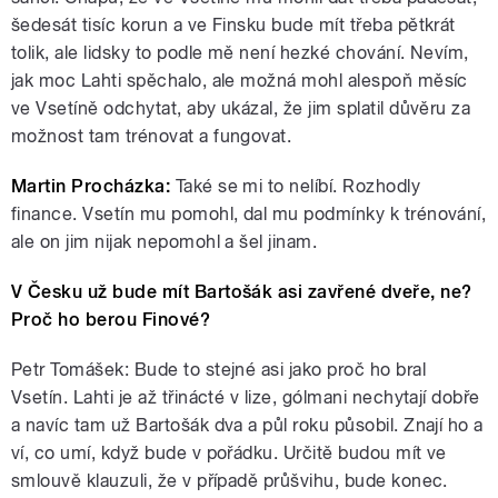
šedesát tisíc korun a ve Finsku bude mít třeba pětkrát
tolik, ale lidsky to podle mě není hezké chování. Nevím,
jak moc Lahti spěchalo, ale možná mohl alespoň měsíc
ve Vsetíně odchytat, aby ukázal, že jim splatil důvěru za
možnost tam trénovat a fungovat.
Martin Procházka:
Také se mi to nelíbí. Rozhodly
finance. Vsetín mu pomohl, dal mu podmínky k trénování,
ale on jim nijak nepomohl a šel jinam.
V Česku už bude mít Bartošák asi zavřené dveře, ne?
Proč ho berou Finové?
Petr Tomášek: Bude to stejné asi jako proč ho bral
Vsetín. Lahti je až třinácté v lize, gólmani nechytají dobře
a navíc tam už Bartošák dva a půl roku působil. Znají ho a
ví, co umí, když bude v pořádku. Určitě budou mít ve
smlouvě klauzuli, že v případě průšvihu, bude konec.