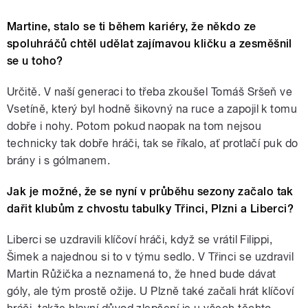
Martine, stalo se ti během kariéry, že někdo ze
spoluhráčů chtěl udělat zajímavou kličku a zesměšnil
se u toho?
Určitě. V naší generaci to třeba zkoušel Tomáš Sršeň ve
Vsetíně, který byl hodně šikovný na ruce a zapojil k tomu
dobře i nohy. Potom pokud naopak na tom nejsou
technicky tak dobře hráči, tak se říkalo, ať protlačí puk do
brány i s gólmanem.
Jak je možné, že se nyní v průběhu sezony začalo tak
dařit klubům z chvostu tabulky Třinci, Plzni a Liberci?
Liberci se uzdravili klíčoví hráči, když se vrátil Filippi,
Šimek a najednou si to v týmu sedlo. V Třinci se uzdravil
Martin Růžička a neznamená to, že hned bude dávat
góly, ale tým prostě ožije. U Plzně také začali hrát klíčoví