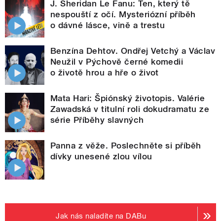
J. Sheridan Le Fanu: Ten, který tě
nespouští z očí. Mysteriózní příběh
o dávné lásce, vině a trestu
Benzína Dehtov. Ondřej Vetchý a Václav
Neužil v Pýchově černé komedii
o životě hrou a hře o život
Mata Hari: Špiónský životopis. Valérie
Zawadská v titulní roli dokudramatu ze
série Příběhy slavných
Panna z věže. Poslechněte si příběh
dívky unesené zlou vílou
Jak nás naladíte na DABu