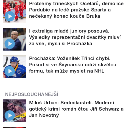
Problémy třineckých Ocelářů, demolice
Pardubic na ledě pražské Sparty a
nečekaný konec kouče Bruka
I extraliga mladé juniory posouvá.
Výsledky reprezentační dvacítky mluví
za vše, myslí si Procházka
Procházka: Voženílek Třinci chybí.
Pokud si ve Švýcarsku udrží skvělou
formu, tak může myslet na NHL
NEJPOSLOUCHANĚJŠÍ
Miloš Urban: Sedmikostelí. Moderní
gotický krimi román čtou Jiří Schwarz a
Jan Novotný