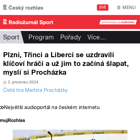
Přejít k hlavnímu obsahu
MENU
ŽIVĚ
Sport
Program
Pořady
Více
…
Plzni, Třinci a Liberci se uzdravili
klíčoví hráči a už jim to začíná šlapat,
myslí si Procházka
3. prosinec 2024
Čistá hra Martina Procházky
Největší audioportál na českém internetu