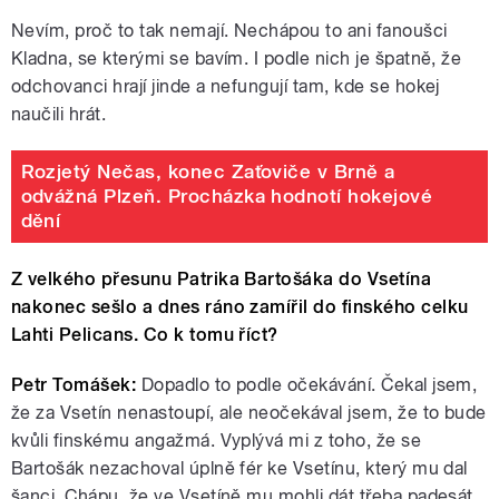
Nevím, proč to tak nemají. Nechápou to ani fanoušci
Kladna, se kterými se bavím. I podle nich je špatně, že
odchovanci hrají jinde a nefungují tam, kde se hokej
naučili hrát.
Rozjetý Nečas, konec Zaťoviče v Brně a
odvážná Plzeň. Procházka hodnotí hokejové
dění
Z velkého přesunu Patrika Bartošáka do Vsetína
nakonec sešlo a dnes ráno zamířil do finského celku
Lahti Pelicans. Co k tomu říct?
Petr Tomášek:
Dopadlo to podle očekávání. Čekal jsem,
že za Vsetín nenastoupí, ale neočekával jsem, že to bude
kvůli finskému angažmá. Vyplývá mi z toho, že se
Bartošák nezachoval úplně fér ke Vsetínu, který mu dal
šanci. Chápu, že ve Vsetíně mu mohli dát třeba padesát,