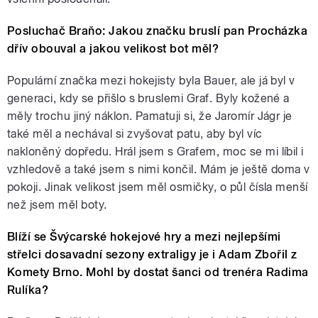
Posluchač Braňo: Jakou značku bruslí pan Procházka
dřív obouval a jakou velikost bot měl?
Populární značka mezi hokejisty byla Bauer, ale já byl v
generaci, kdy se přišlo s bruslemi Graf. Byly kožené a
měly trochu jiný náklon. Pamatuji si, že Jaromír Jágr je
také měl a nechával si zvyšovat patu, aby byl víc
nakloněný dopředu. Hrál jsem s Grafem, moc se mi líbil i
vzhledově a také jsem s nimi končil. Mám je ještě doma v
pokoji. Jinak velikost jsem měl osmičky, o půl čísla menší
než jsem měl boty.
Blíží se Švýcarské hokejové hry a mezi nejlepšími
střelci dosavadní sezony extraligy je i Adam Zbořil z
Komety Brno. Mohl by dostat šanci od trenéra Radima
Rulíka?