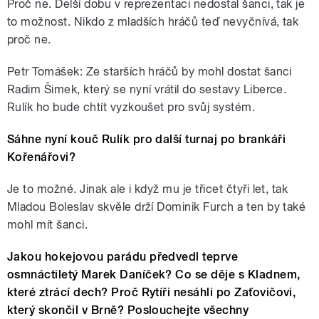
Proč ne. Delší dobu v reprezentaci nedostal šanci, tak je
to možnost. Nikdo z mladších hráčů teď nevyčnívá, tak
proč ne.
Petr Tomášek: Ze starších hráčů by mohl dostat šanci
Radim Šimek, který se nyní vrátil do sestavy Liberce.
Rulík ho bude chtít vyzkoušet pro svůj systém.
Sáhne nyní kouč Rulík pro další turnaj po brankáři
Kořenářovi?
Je to možné. Jinak ale i když mu je třicet čtyři let, tak
Mladou Boleslav skvěle drží Dominik Furch a ten by také
mohl mít šanci.
Jakou hokejovou parádu předvedl teprve
osmnáctiletý Marek Daníček? Co se děje s Kladnem,
které ztrácí dech? Proč Rytíři nesáhli po Zaťovičovi,
který skončil v Brně? Poslouchejte všechny