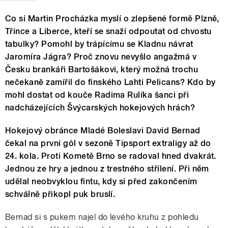
Co si Martin Procházka myslí o zlepšené formě Plzně,
Třince a Liberce, kteří se snaží odpoutat od chvostu
tabulky? Pomohl by trápícímu se Kladnu návrat
Jaromíra Jágra? Proč znovu nevyšlo angažmá v
Česku brankáři Bartošákovi, který možná trochu
nečekaně zamířil do finského Lahti Pelicans? Kdo by
mohl dostat od kouče Radima Rulíka šanci při
nadcházejících Švýcarských hokejových hrách?
Hokejový obránce Mladé Boleslavi David Bernad
čekal na první gól v sezoně Tipsport extraligy až do
24. kola. Proti Kometě Brno se radoval hned dvakrát.
Jednou ze hry a jednou z trestného střílení. Při něm
udělal neobvyklou fintu, kdy si před zakončením
schválně přikopl puk bruslí.
Bernad si s pukem najel do levého kruhu z pohledu