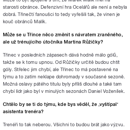
starosti obránce. Defenzivní hra Ocelářů ale není a nebyla
dobrá. Třinečtí fanoušci to tedy vyřešili tak, že vinen je
kouč obránců Malík.
Může se u Třince něco změnit s návratem zraněného,
ale už trénujícího útočníka Martina Růžičky?
Třinec v posledních zápasech dává hodně málo gólů,
takže se k tomu upnou. Od Růžičky určitě budou chtít
góly. Střelec jim chybí, ale Třinec to má postavené na
týmu a to zatím neklape dohromady v současné sezoně.
Možná oslavy pátého titulu byly příliš dlouhé a také tam
chybí lídr jako byl v minulých sezonách Daniel Voženílek.
Chtělo by se ti do týmu, kde bys věděl, že ‚vyštípal‘
asistenta trenéra?
Trenéři to tak neberou. Všichni to budou brát jako výzvu.