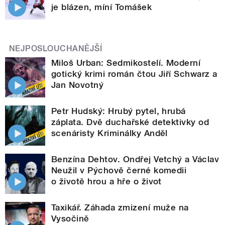
je blázen, míní Tomášek
NEJPOSLOUCHANĚJŠÍ
Miloš Urban: Sedmikostelí. Moderní
gotický krimi román čtou Jiří Schwarz a
Jan Novotný
Petr Hudský: Hrubý pytel, hrubá
záplata. Dvě duchařské detektivky od
scenáristy Kriminálky Anděl
Benzína Dehtov. Ondřej Vetchý a Václav
Neužil v Pýchově černé komedii
o životě hrou a hře o život
Taxikář. Záhada zmizení muže na
Vysočině