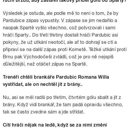
ruční brzdu, aby zastavil takový příděl gólů od Sparty?
Výsledek je ostuda, ale podle mě to není o tom, že by
Pardubice zápas vypustily. V zápase se jim nedařilo a
naopak Spartě vyšlo všechno, což potvrzovali i sami
hráči Sparty.. Do třetí třetiny dostali hráči Pardubic asi
pokyny, že už utkání neotočí, ale ať to dohrají se ctí a
připraví se na další zápas proti Kometě. Těžké utkání proti
Brnu pak Východočeši zvládli, což je pro ně nejspíš
důležitější, než otáčet zápas na Spartě.
Trenéři chtěli brankáře Pardubic Romana Willa
vystřídat, ale on nechtěl jít z brány..
Nu, asi se měl radši po třetím, čtvrtém gólu sbalit a jít z
brány. Když vidí brankář, že tam padá opravdu všechno,
tak se často zvedne sám a jde střídat.
Cítí hráči nějak na ledě, když se za nimi změní