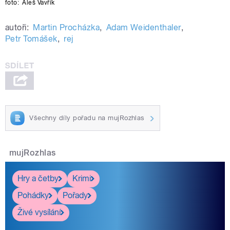
foto:
Aleš Vavřík
autoři:
Martin Procházka
,
Adam Weidenthaler
,
Petr Tomášek
,
rej
Všechny díly pořadu na mujRozhlas
mujRozhlas
Hry a četby
Krimi
Pohádky
Pořady
Živé vysílání