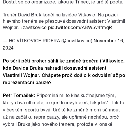
Dostat se do organizace, jakou je Třinec, je určitě pocta.
Trenér David Bruk končí na lavičce Vítkovic. Na pozici
hlavního trenéra se přesouvá dosavadní asistent Vlastimil
Wojnar.
#zavitkovice
pic.twitter.com/ABW5v4fmqR
— HC VÍTKOVICE RIDERA (@hcvitkovice)
November 16,
2024
Po sérii pěti proher sáhli ke změně trenéra i Vítkovice,
kde Davida Bruka nahradil dosavadní asistent
Vlastimil Wojnar. Chápete proč došlo k odvolání až po
reprezentační pauze?
Petr Tomášek:
Připomíná mi to klasiku:"nejsme tým,
který dává ultimáta, ale jestli nevyhraješ, tak jdeš". Tak to
v českém sportu bývá. Určitě ke změně mohli sáhnout
už na začátku repre pauzy, ale upřímně nechápu, proč
vybrali Bruka jako nového trenéra, protože v loňské