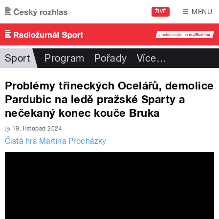
Přejít k hlavnímu obsahu
MENU
ŽIVĚ
Sport
Program
Pořady
Více
…
Problémy třineckých Ocelářů, demolice
Pardubic na ledě pražské Sparty a
nečekaný konec kouče Bruka
19. listopad 2024
Čistá hra Martina Procházky