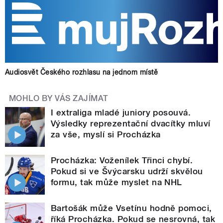
Audiosvět Českého rozhlasu na jednom místě
MOHLO BY VÁS ZAJÍMAT
I extraliga mladé juniory posouvá.
Výsledky reprezentační dvacítky mluví
za vše, myslí si Procházka
Procházka: Voženílek Třinci chybí.
Pokud si ve Švýcarsku udrží skvělou
formu, tak může myslet na NHL
Bartošák může Vsetínu hodně pomoci,
říká Procházka. Pokud se nesrovná, tak