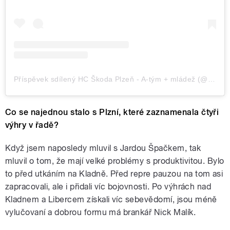
Příspěvek sdílený HC Škoda Plzeň - A-tým + mládež (@hcplzen_2)
Co se najednou stalo s Plzní, které zaznamenala čtyři
výhry v řadě?
Když jsem naposledy mluvil s Jardou Špačkem, tak
mluvil o tom, že mají velké problémy s produktivitou. Bylo
to před utkáním na Kladně. Před repre pauzou na tom asi
zapracovali, ale i přidali víc bojovnosti. Po výhrách nad
Kladnem a Libercem získali víc sebevědomí, jsou méně
vylučovaní a dobrou formu má brankář Nick Malík.