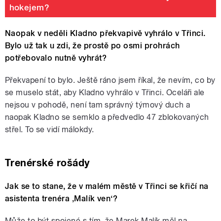
hokejem?
Naopak v neděli Kladno překvapivě vyhrálo v Třinci.
Bylo už tak u zdi, že prostě po osmi prohrách
potřebovalo nutně vyhrát?
Překvapení to bylo. Ještě ráno jsem říkal, že nevím, co by
se muselo stát, aby Kladno vyhrálo v Třinci. Oceláři ale
nejsou v pohodě, není tam správný týmový duch a
naopak Kladno se semklo a předvedlo 47 zblokovaných
střel. To se vidí málokdy.
Trenérské rošády
Jak se to stane, že v malém městě v Třinci se křičí na
asistenta trenéra ‚Malík ven‘?
Může to být spojené s tím, že Marek Malík měl na