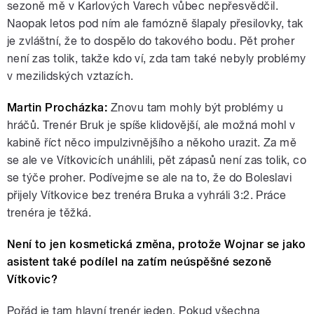
sezoně mě v Karlových Varech vůbec nepřesvědčil.
Naopak letos pod ním ale famózně šlapaly přesilovky, tak
je zvláštní, že to dospělo do takového bodu. Pět proher
není zas tolik, takže kdo ví, zda tam také nebyly problémy
v mezilidských vztazích.
Martin Procházka:
Znovu tam mohly být problémy u
hráčů. Trenér Bruk je spíše klidovější, ale možná mohl v
kabině říct něco impulzivnějšího a někoho urazit. Za mě
se ale ve Vítkovicích unáhlili, pět zápasů není zas tolik, co
se týče proher. Podívejme se ale na to, že do Boleslavi
přijely Vítkovice bez trenéra Bruka a vyhráli 3:2. Práce
trenéra je těžká.
Není to jen kosmetická změna, protože Wojnar se jako
asistent také podílel na zatím neúspěšné sezoně
Vítkovic?
Pořád je tam hlavní trenér jeden. Pokud všechna