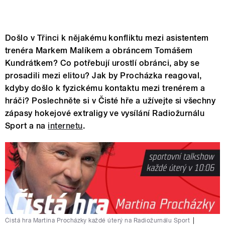
Došlo v Třinci k nějakému konfliktu mezi asistentem
trenéra Markem Malíkem a obráncem Tomášem
Kundrátkem? Co potřebují urostlí obránci, aby se
prosadili mezi elitou? Jak by Procházka reagoval,
kdyby došlo k fyzickému kontaktu mezi trenérem a
hráči? Poslechněte si v Čisté hře a užívejte si všechny
zápasy hokejové extraligy ve vysílání Radiožurnálu
Sport a na
internetu
.
Čistá hra Martina Procházky každé úterý na Radiožurnálu Sport
|