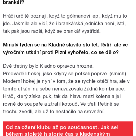
brankář?
Hráči určitě poznají, když to gólmanovi lepí, když mu to
jde. Jakmile ale vidí, že i brankářská jednička není jistá,
tak pak jsou radši, když se brankář vystřídá.
Minulý týden se na Kladně slavilo sto let. Rytíři ale ve
výročním utkání proti Plzni vyhořelo, co se dělo?
Dvě třetiny bylo Kladno opravdu hrozné.
Předváděli hokej, jako kdyby se potkali poprvé. (smích)
Moderní hokej je nyní v tom, že se rychle otáčí hra, ale v
tomto utkání na sebe nenavazovala žádná kombinace.
Hráč, který získal puk, tak dal hlavu mezi kolena a jel
rovně do soupeře a ztratil kotouč. Ve třetí třetině se
trochu zvedli, ale už to nestačilo na srovnání.
Od založení klubu až po současnost. Jak šel
během stoleté historie čas s kladenským