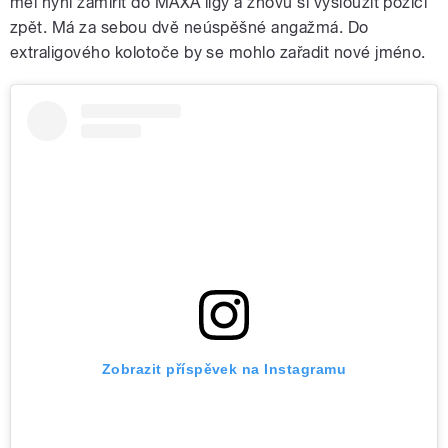
měl nyní zamířit do MAXA ligy a znovu si vysloužit pozici
zpět. Má za sebou dvě neúspěšné angažmá. Do
extraligového kolotoče by se mohlo zařadit nové jméno.
Zobrazit příspěvek na Instagramu