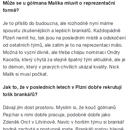
Může se u gólmana Malíka mluvit o reprezentační
formě?
Je to příslib do budoucna, ale rozhodně nyní máme
spoustu zkušenějších a lepších brankářů. Každopádně
Plzeň nemít ho, tak jsou na posledním místě a odskočení
od ostatních týmů, ale zatím je to na reprezentaci málo.
Možná to vyzní divně, ale třeba chápu nominaci Ondry
Kacetla, který chytá za stejně špatný tým aktuálně, ale je
to démon, který v pravých chvílích ukázal kvality. Nick
Malík si musí počkat.
Jak to, že v posledních letech v Plzni dobře rekrutují
tolik brankářů?
Dávají jím dost prostoru. Myslím si, že kouč gólmanů
Pejchar s nimi dobře pracuje, podobně dobře jako
Zdeněk Orct v Litvínově. Navíc v horším týmu si brankář
hodně zachytá a postupně roste. Brankáři rostou hlavně