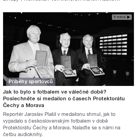
9 minut
Příběhy sportovců
Jak to bylo s fotbalem ve válečné době?
Poslechněte si medailon o časech Protektorátu
Čechy a Morava
Reportér Jaroslav Plašil v medailonu shrnul, jak to
vypadalo s československým fotbalem v době
Protektorátu Čechy a Morava. Nalaďte se s námi na
četbu audioknihy.