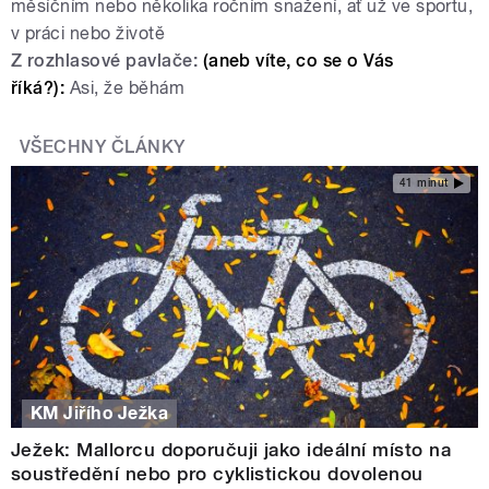
měsíčním nebo několika ročním snažení, ať už ve sportu,
v práci nebo životě
Z rozhlasové pavlače:
(aneb víte, co se o Vás
říká?):
Asi, že běhám
VŠECHNY ČLÁNKY
41 minut
KM Jiřího Ježka
Ježek: Mallorcu doporučuji jako ideální místo na
soustředění nebo pro cyklistickou dovolenou