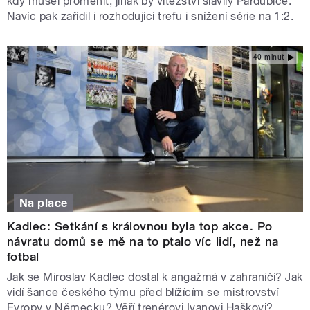
kdy musel proměnit, jinak by vítězství slavily Pardubice.
Navíc pak zařídil i rozhodující trefu i snížení série na 1:2.
40 minut
Na place
Kadlec: Setkání s královnou byla top akce. Po
návratu domů se mě na to ptalo víc lidí, než na
fotbal
Jak se Miroslav Kadlec dostal k angažmá v zahraničí? Jak
vidí šance českého týmu před blížícím se mistrovství
Evropy v Německu? Věří trenérovi Ivanovi Haškovi?