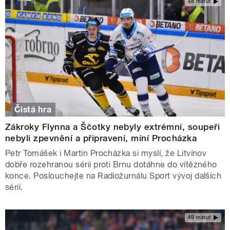
48 minut
Čistá hra
Zákroky Flynna a Ščotky nebyly extrémní, soupeři
nebyli zpevnění a připravení, míní Procházka
Petr Tomášek i Martin Procházka si myslí, že Litvínov
dobře rozehranou sérii proti Brnu dotáhne do vítězného
konce. Poslouchejte na Radiožurnálu Sport vývoj dalších
sérií.
49 minut