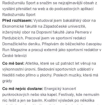
Radiožurnálu Sport a snažím se nejzajímavější obsah z
vysílání přenášet na web a do podcastových aplikací
Radiožurnálu Sport
Před rozhlasem:
Vystudoval jsem bakalářský obor na
Ekonomické fakultě na Západočeské univerzitě,
inženýrský obor na Dopravní fakultě Jana Pernera v
Pardubicích. Pracoval jsem ve sportovní redakci
Domažlického deníku. Přispívám do běžeckého časopisu
Run Magazine a pracuji externě jako sportovní redaktor v
České televizi
Co mě baví:
Atletika, které se už patnáct let věnuji na
výkonnostní úrovni. Sledování sportovních událostí v
hledišti nebo přímo u plochy. Poslech muziky, která má
grády
Co mě nejvíc dostane:
Energický koncert
punkrockových nebo ska kapel. Festivaly, kde nemusím
nic řešit a jen se bavím. Kvalitní výsledek po několika