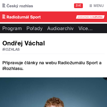
Přejít k hlavnímu obsahu
MENU
ŽIVĚ
Program
Pořady
Audioarchiv
Více
…
Ondřej Váchal
iROZHLAS
Připravuje články na webu Radiožurnálu Sport a
iRozhlasu.