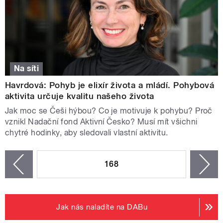
Na síti
Havrdová: Pohyb je elixír života a mládí. Pohybová
aktivita určuje kvalitu našeho života
Jak moc se Češi hýbou? Co je motivuje k pohybu? Proč
vznikl Nadační fond Aktivní Česko? Musí mít všichni
chytré hodinky, aby sledovali vlastní aktivitu.
STRÁNKY
168
n
zí
Jak nás naladíte na DABu