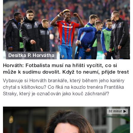
Desítka P. Horvátha
Horváth: Fotbalista musí na hřišti vycítit, co si
může k sudímu dovolit. Když to neumí, přijde trest
Vybavuje si Horváth brankáře, který během jeho kariéry
chytal s kšiltovkou? Co říká na kouzlo trenéra Františka
Straky, který je označován jako kouč záchranář?
32 minut