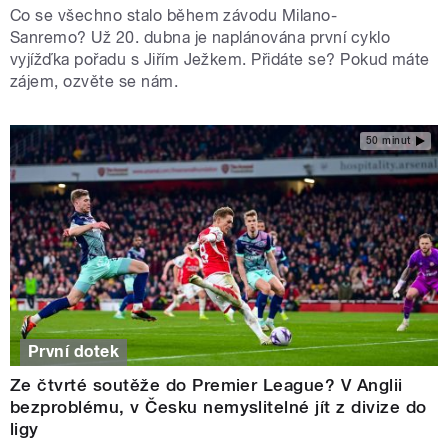
Co se všechno stalo během závodu Milano-
Sanremo? Už 20. dubna je naplánována první cyklo
vyjížďka pořadu s Jiřím Ježkem. Přidáte se? Pokud máte
zájem, ozvěte se nám.
50 minut
První dotek
Ze čtvrté soutěže do Premier League? V Anglii
bezproblému, v Česku nemyslitelné jít z divize do
ligy