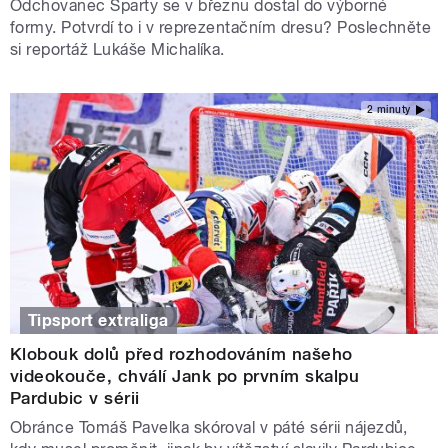
Odchovanec Sparty se v březnu dostal do výborné
formy. Potvrdí to i v reprezentačním dresu? Poslechněte
si reportáž Lukáše Michalíka.
2 minuty
Tipsport extraliga
Klobouk dolů před rozhodováním našeho
videokouče, chválí Jank po prvním skalpu
Pardubic v sérii
Obránce Tomáš Pavelka skóroval v páté sérii nájezdů,