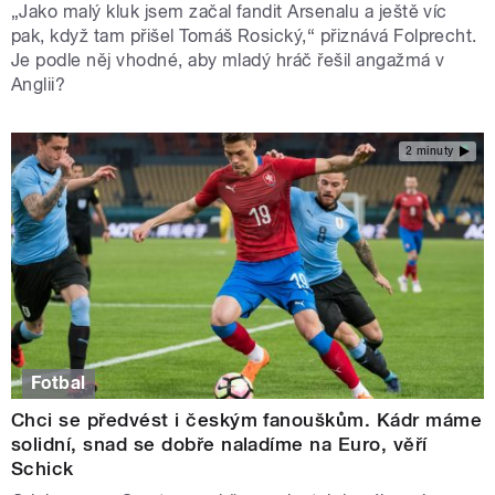
„Jako malý kluk jsem začal fandit Arsenalu a ještě víc
pak, když tam přišel Tomáš Rosický,“ přiznává Folprecht.
Je podle něj vhodné, aby mladý hráč řešil angažmá v
Anglii?
2 minuty
Fotbal
Chci se předvést i českým fanouškům. Kádr máme
solidní, snad se dobře naladíme na Euro, věří
Schick