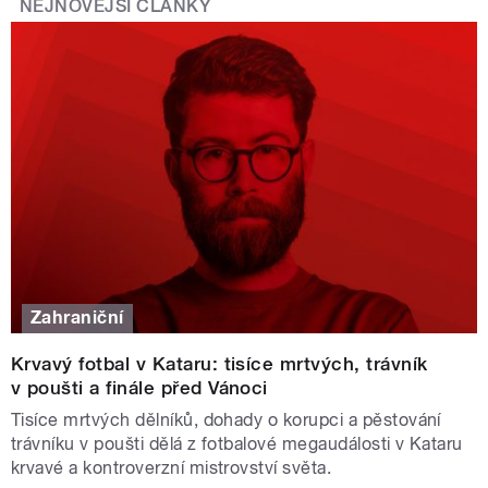
NEJNOVĚJŠÍ ČLÁNKY
Zahraniční
Krvavý fotbal v Kataru: tisíce mrtvých, trávník
v poušti a finále před Vánoci
Tisíce mrtvých dělníků, dohady o korupci a pěstování
trávníku v poušti dělá z fotbalové megaudálosti v Kataru
krvavé a kontroverzní mistrovství světa.