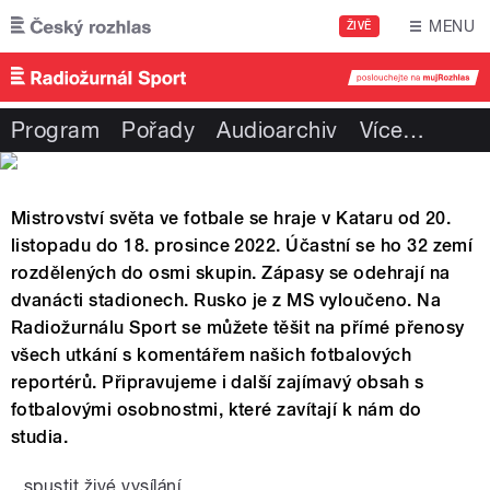
Přejít k hlavnímu obsahu
MENU
ŽIVĚ
Program
Pořady
Audioarchiv
Více
…
Mistrovství světa ve fotbale se hraje v Kataru od 20.
listopadu do 18. prosince 2022. Účastní se ho 32 zemí
rozdělených do osmi skupin. Zápasy se odehrají na
dvanácti stadionech. Rusko je z MS vyloučeno. Na
Radiožurnálu Sport se můžete těšit na přímé přenosy
všech utkání s komentářem našich fotbalových
reportérů. Připravujeme i další zajímavý obsah s
fotbalovými osobnostmi, které zavítají k nám do
studia.
spustit živé vysílání