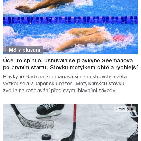
MS v plavání
Účel to splnilo, usmívala se plavkyně Seemanová
po prvním startu. Stovku motýlkem chtěla rychlejší
Plavkyně Barbora Seemanová si na mistrovství světa
vyzkoušela v Japonsku bazén. Motýlkářskou stovku
zvolila na rozplavání před svými hlavními závody.
2 minuty