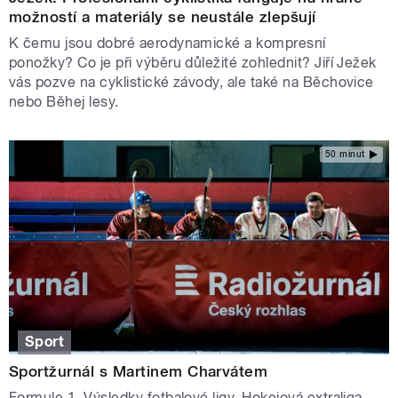
možností a materiály se neustále zlepšují
K čemu jsou dobré aerodynamické a kompresní
ponožky? Co je při výběru důležité zohlednit? Jiří Ježek
vás pozve na cyklistické závody, ale také na Běchovice
nebo Běhej lesy.
50 minut
Sport
Sportžurnál s Martinem Charvátem
Formule 1. Výsledky fotbalové ligy. Hokejová extraliga.