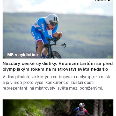
1 minuta
MS v cyklistice
Nezdary české cyklistiky. Reprezentantům se před
olympijským rokem na mistrovství světa nedařilo
V disciplínách, ve kterých se bojovalo o olympijská místa,
a je v nich proto vyšší konkurence, zůstali čeští
reprezentanti na mistrovství světa mezi poraženými.