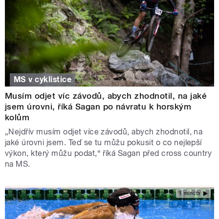
MS v cyklistice
Musím odjet víc závodů, abych zhodnotil, na jaké
jsem úrovni, říká Sagan po návratu k horským
kolům
„Nejdřív musím odjet více závodů, abych zhodnotil, na
jaké úrovni jsem. Teď se tu můžu pokusit o co nejlepší
výkon, který můžu podat,“ říká Sagan před cross country
na MS.
1 minuta