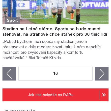
Sport
Stadion na Letné stárne. Sparta se bude muset
stěhovat, na Strahově chce stánek pro 30 tisíc lidí
„Pokud bychom měli současný stadion jenom
přestavovat a dále modernizovat, tak už nám nenabízí
možnosti pro zvyšování kapacity a komfortu
návštěvníků.“ říká Tomáš Křivda.
STRÁNKY
16
n
zí
Jak nás naladíte na DABu