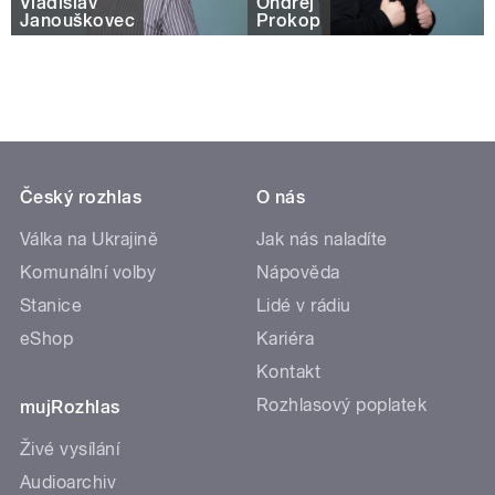
Vladislav
Ondřej
Janouškovec
Prokop
Český rozhlas
O nás
Válka na Ukrajině
Jak nás naladíte
Komunální volby
Nápověda
Stanice
Lidé v rádiu
eShop
Kariéra
Kontakt
Rozhlasový poplatek
mujRozhlas
Živé vysílání
Audioarchiv