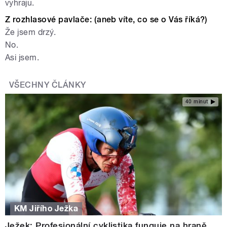
vyhraju.
Z rozhlasové pavlače:
(aneb víte, co se o Vás říká?)
Že jsem drzý.
No.
Asi jsem.
VŠECHNY ČLÁNKY
40 minut
KM Jiřího Ježka
Ježek: Profesionální cyklistika funguje na hraně