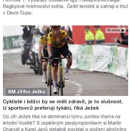
Ragbyové mistrovství světa. Čeští tenisté si zahrají o titul
v Davis Cupu.
49 minut
KM Jiřího Ježka
Cyklisté i běžci by se měli zdravit, je to slušnost.
U sportovců preferuji tykání, říká Ježek
Co Jiří Ježek říká na dominanci týmu Jumbo-Visma na
letošní Vueltě? S úspěšným paralympionikem si Martin
Charvát a Karel Janů detailně povídali o složení silničního