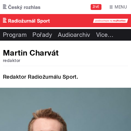
Přejít k hlavnímu obsahu
MENU
ŽIVĚ
Program
Pořady
Audioarchiv
Více
…
Martin Charvát
redaktor
Redaktor Radiožurnálu Sport.