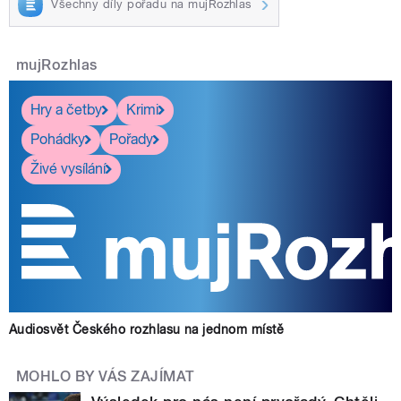
Všechny díly pořadu na mujRozhlas
mujRozhlas
Hry a četby
Krimi
Pohádky
Pořady
Živé vysílání
Audiosvět Českého rozhlasu na jednom místě
MOHLO BY VÁS ZAJÍMAT