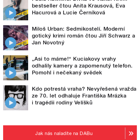
bestseller čtou Anita Krausová, Eva
Hacurová a Lucie Černíková
Miloš Urban: Sedmikostelí. Moderní
gotický krimi román čtou Jiří Schwarz a
Jan Novotný
„Asi to máme!“ Kuciakovy vrahy
odhalily kamery a zapomenutý telefon.
Pomohl i nečekaný svědek
Kdo potrestá vraha? Nevyřešená vražda
ze 70. let odhaluje Františka Mrázka
i tragédii rodiny Velíšků
Jak nás naladíte na DABu