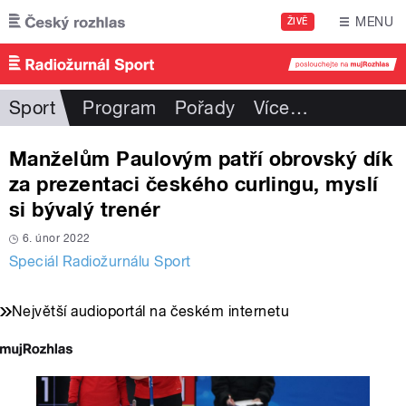
Přejít k hlavnímu obsahu
MENU
ŽIVĚ
Sport
Program
Pořady
Více
…
Manželům Paulovým patří obrovský dík
za prezentaci českého curlingu, myslí
si bývalý trenér
6. únor 2022
Speciál Radiožurnálu Sport
Největší audioportál na českém internetu