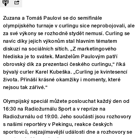
Zuzana a Tomáš Paulovi se do semifinále
olympijského turnaje v curlingu sice neprobojovali, ale
za své výkony se rozhodně stydět nemusí. Curling se
navíc díky jejich výkonům stal hlavním tématem
diskuzí na sociálních sítích. „Z marketingového
hlediska je to svátek. Manželům Paulovým patří
obrovský dík za prezentaci českého curlingu,“ říká
bývalý curler Karel Kubeška. „Curling je kvintesencí
života. Přináší krásné okamžiky i momenty, které
nejsou tak zářivé.“
Olympijský speciál můžete poslouchat každý den od
16:30 na Radiožurnálu Sport a v repríze na
Radiožurnálu od 19:00. Jeho součástí jsou rozhovory
s našimi reportéry v Pekingu, reakce českých
sportovců, nejzajímavější události dne a rozhovory se