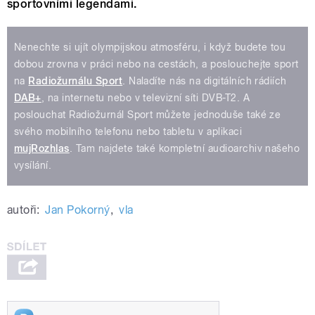
sportovními legendami.
Nenechte si ujít olympijskou atmosféru, i když budete tou
dobou zrovna v práci nebo na cestách, a poslouchejte sport
na
Radiožurnálu Sport
. Naladíte nás na digitálních rádiích
DAB+
, na internetu nebo v televizní síti DVB-T2. A
poslouchat Radiožurnál Sport můžete jednoduše také ze
svého mobilního telefonu nebo tabletu v aplikaci
mujRozhlas
. Tam najdete také kompletní audioarchiv našeho
vysílání.
autoři:
Jan Pokorný
,
vla