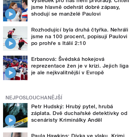
Výsledek pro nás není prvořadý. Chtěli
jsme hlavně odehrát dobré zápasy,
shodují se manželé Paulovi
Rozhodující byla druhá čtyřka. Nehráli
jsme na 100 procent, popisují Paulovi
po prohře s Itálií 2:10
Erbanová: Švédská hokejová
reprezentace žen je v krizi. Jejich liga
je ale nejkvalitnější v Evropě
NEJPOSLOUCHANĚJŠÍ
Petr Hudský: Hrubý pytel, hrubá
záplata. Dvě duchařské detektivky od
scenáristy Kriminálky Anděl
Paula Hawkins: Dívka ve vlaku. Krimi