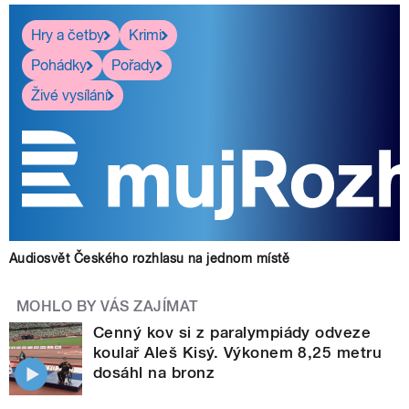
Hry a četby
Krimi
Pohádky
Pořady
Živé vysílání
Audiosvět Českého rozhlasu na jednom místě
MOHLO BY VÁS ZAJÍMAT
Cenný kov si z paralympiády odveze
koulař Aleš Kisý. Výkonem 8,25 metru
dosáhl na bronz