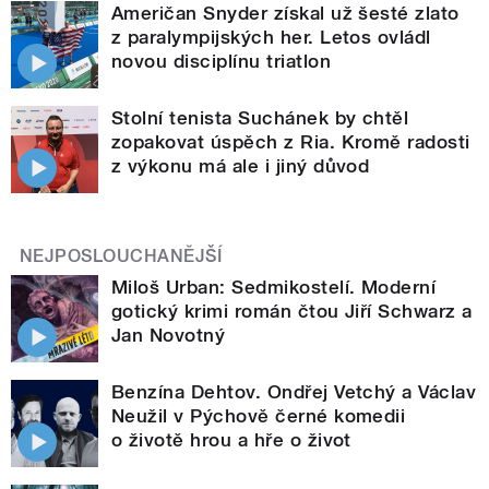
Američan Snyder získal už šesté zlato
z paralympijských her. Letos ovládl
novou disciplínu triatlon
Stolní tenista Suchánek by chtěl
zopakovat úspěch z Ria. Kromě radosti
z výkonu má ale i jiný důvod
NEJPOSLOUCHANĚJŠÍ
Miloš Urban: Sedmikostelí. Moderní
gotický krimi román čtou Jiří Schwarz a
Jan Novotný
Benzína Dehtov. Ondřej Vetchý a Václav
Neužil v Pýchově černé komedii
o životě hrou a hře o život