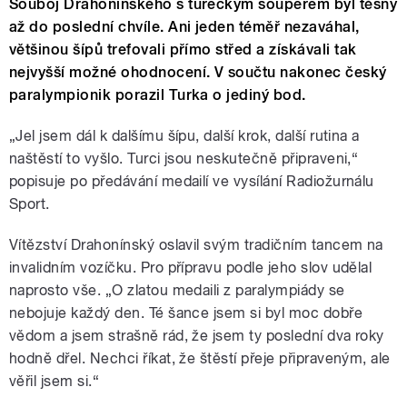
Souboj Drahonínského s tureckým soupeřem byl těsný
až do poslední chvíle. Ani jeden téměř nezaváhal,
většinou šípů trefovali přímo střed a získávali tak
nejvyšší možné ohodnocení. V součtu
nakonec český
paralympionik porazil Turka o jediný bod.
„Jel jsem dál k dalšímu šípu, další krok, další rutina a
naštěstí to vyšlo. Turci jsou neskutečně připraveni,“
popisuje po předávání medailí ve vysílání Radiožurnálu
Sport.
Vítězství Drahonínský oslavil svým tradičním tancem na
invalidním vozíčku. Pro přípravu podle jeho slov udělal
naprosto vše. „O zlatou medaili z paralympiády se
nebojuje každý den. Té šance jsem si byl moc dobře
vědom a jsem strašně rád, že jsem ty poslední dva roky
hodně dřel. Nechci říkat, že štěstí přeje připraveným, ale
věřil jsem si.“