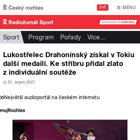
Přejít k hlavnímu obsahu
MENU
ŽIVĚ
Sport
Program
Pořady
Více
…
Lukostřelec Drahonínský získal v Tokiu
další medaili. Ke stříbru přidal zlato
z individuální soutěže
31. srpen 2021
Největší audioportál na českém internetu