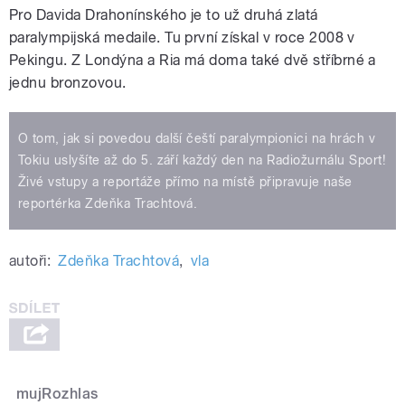
Pro Davida Drahonínského je to už druhá zlatá
paralympijská medaile. Tu první získal v roce 2008 v
Pekingu. Z Londýna a Ria má doma také dvě stříbrné a
jednu bronzovou.
O tom, jak si povedou další čeští paralympionici na hrách v
Tokiu uslyšíte až do 5. září každý den na Radiožurnálu Sport!
Živé vstupy a reportáže přímo na místě připravuje naše
reportérka Zdeňka Trachtová.
autoři:
Zdeňka Trachtová
,
vla
mujRozhlas