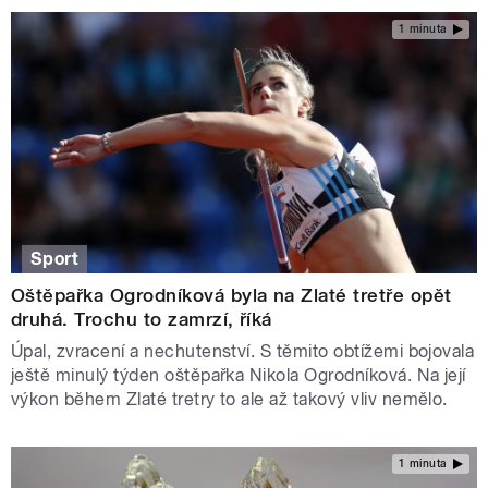
1 minuta
Sport
Oštěpařka Ogrodníková byla na Zlaté tretře opět
druhá. Trochu to zamrzí, říká
Úpal, zvracení a nechutenství. S těmito obtížemi bojovala
ještě minulý týden oštěpařka Nikola Ogrodníková. Na její
výkon během Zlaté tretry to ale až takový vliv nemělo.
1 minuta