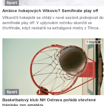
Sport
Ambice hokejových Vítkovic? Semifinále play off
Vítkovičtí hokejisté se chtějí v nové sezóně probojovat do
semifinále play off. V uplynulém ročníku skončili ve
čtvrtfinále, když nestačili na extraligové mistry z Třince.
1 minuta
Sport
Basketbalový klub NH Ostrava pořádá otevřené
tréninky pro amatéry