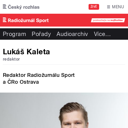
Přejít k hlavnímu obsahu
MENU
ŽIVĚ
Program
Pořady
Audioarchiv
Více
…
Lukáš Kaleta
redaktor
Redaktor Radiožurnálu Sport
a ČRo Ostrava