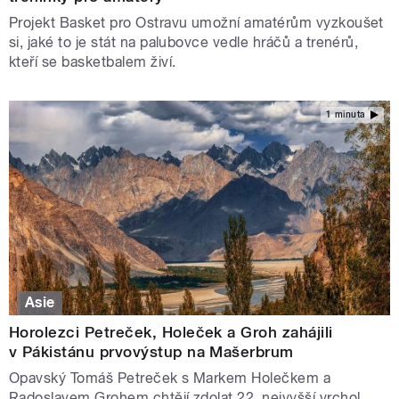
Projekt Basket pro Ostravu umožní amatérům vyzkoušet
si, jaké to je stát na palubovce vedle hráčů a trenérů,
kteří se basketbalem živí.
1 minuta
Asie
Horolezci Petreček, Holeček a Groh zahájili
v Pákistánu prvovýstup na Mašerbrum
Opavský Tomáš Petreček s Markem Holečkem a
Radoslavem Grohem chtějí zdolat 22. nejvyšší vrchol