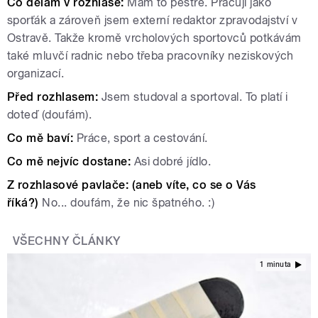
Co dělám v rozhlase:
Mám to pestré. Pracuji jako
sporťák a zároveň jsem externí redaktor zpravodajství v
Ostravě. Takže kromě vrcholových sportovců potkávám
také mluvčí radnic nebo třeba pracovníky neziskových
organizací.
Před rozhlasem:
Jsem studoval a sportoval. To platí i
doteď (doufám).
Co mě baví:
Práce, sport a cestování.
Co mě nejvíc dostane:
Asi dobré jídlo.
Z rozhlasové pavlače: (aneb víte, co se o Vás
říká?)
No... doufám, že nic špatného. :)
VŠECHNY ČLÁNKY
1 minuta