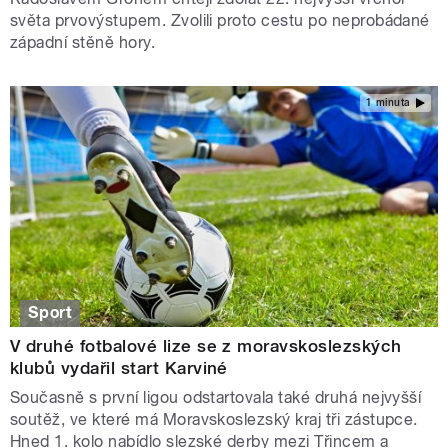
světa prvovýstupem. Zvolili proto cestu po neprobádané
západní stěně hory.
1 minuta
Sport
V druhé fotbalové lize se z moravskoslezských
klubů vydařil start Karviné
Současně s první ligou odstartovala také druhá nejvyšší
soutěž, ve které má Moravskoslezský kraj tři zástupce.
Hned 1. kolo nabídlo slezské derby mezi Třincem a