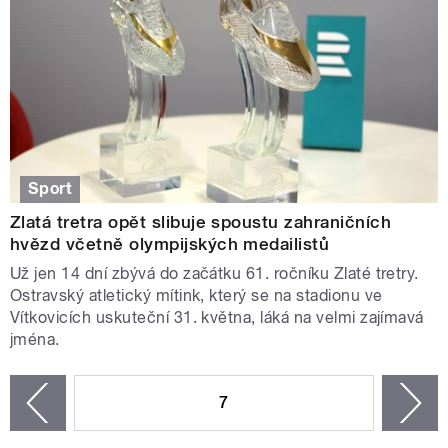
Sport
Zlatá tretra opět slibuje spoustu zahraničních
hvězd včetně olympijských medailistů
Už jen 14 dní zbývá do začátku 61. ročníku Zlaté tretry.
Ostravský atletický mítink, který se na stadionu ve
Vítkovicích uskuteční 31. května, láká na velmi zajímavá
jména.
STRÁNKY
7
n
zí