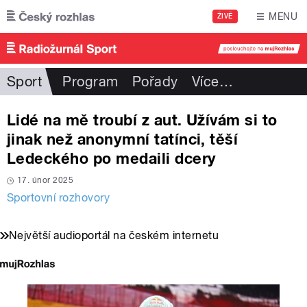
Přejít k hlavnímu obsahu
MENU
ŽIVĚ
Sport
Program
Pořady
Více
…
Lidé na mě troubí z aut. Užívám si to
jinak než anonymní tatínci, těší
Ledeckého po medaili dcery
17. únor 2025
Sportovní rozhovory
Největší audioportál na českém internetu