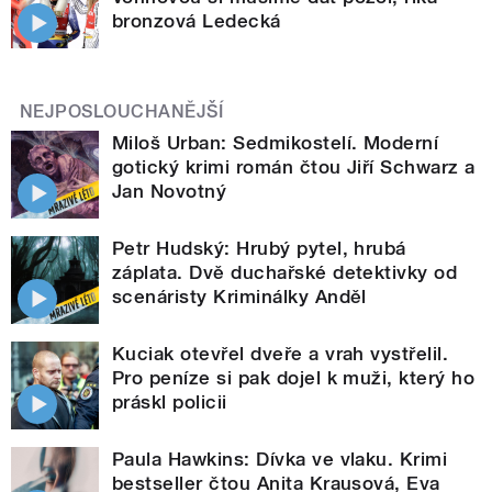
bronzová Ledecká
NEJPOSLOUCHANĚJŠÍ
Miloš Urban: Sedmikostelí. Moderní
gotický krimi román čtou Jiří Schwarz a
Jan Novotný
Petr Hudský: Hrubý pytel, hrubá
záplata. Dvě duchařské detektivky od
scenáristy Kriminálky Anděl
Kuciak otevřel dveře a vrah vystřelil.
Pro peníze si pak dojel k muži, který ho
práskl policii
Paula Hawkins: Dívka ve vlaku. Krimi
bestseller čtou Anita Krausová, Eva