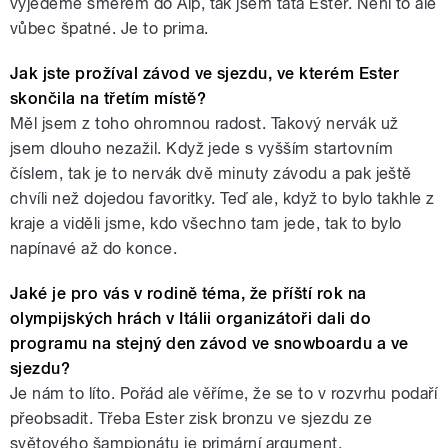
vyjedeme směrem do Alp, tak jsem táta Ester. Není to ale
vůbec špatné. Je to prima.
Jak jste prožíval závod ve sjezdu, ve kterém Ester
skončila na třetím místě?
Měl jsem z toho ohromnou radost. Takový nervák už
jsem dlouho nezažil. Když jede s vyšším startovním
číslem, tak je to nervák dvě minuty závodu a pak ještě
chvíli než dojedou favoritky. Teď ale, když to bylo takhle z
kraje a viděli jsme, kdo všechno tam jede, tak to bylo
napínavé až do konce.
Jaké je pro vás v rodině téma, že příští rok na
olympijských hrách v Itálii organizátoři dali do
programu na stejný den závod ve snowboardu a ve
sjezdu?
Je nám to líto. Pořád ale věříme, že se to v rozvrhu podaří
přeobsadit. Třeba Ester zisk bronzu ve sjezdu ze
světového šampionátu je primární argument.