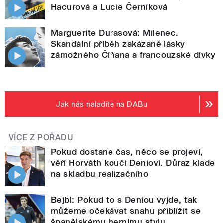
Hacurová a Lucie Černíková
Marguerite Durasová: Milenec.
Skandální příběh zakázané lásky
zámožného Číňana a francouzské dívky
Jak nás naladíte na DABu
VÍCE Z POŘADU
Pokud dostane čas, něco se projeví,
věří Horváth kouči Deniovi. Důraz klade
na skladbu realizačního
Bejbl: Pokud to s Deniou vyjde, tak
můžeme očekávat snahu přiblížit se
španělskému hernímu stylu