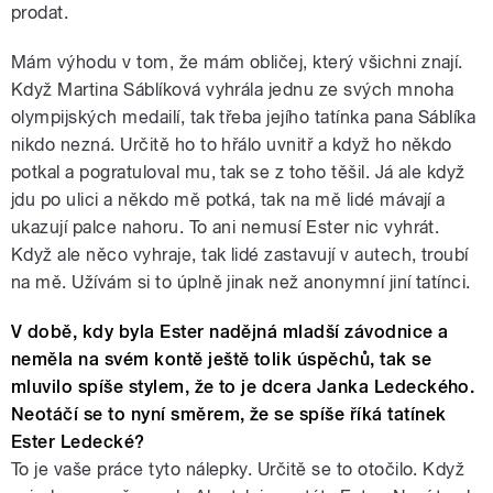
prodat.
Mám výhodu v tom, že mám obličej, který všichni znají.
Když Martina Sáblíková vyhrála jednu ze svých mnoha
olympijských medailí, tak třeba jejího tatínka pana Sáblíka
nikdo nezná. Určitě ho to hřálo uvnitř a když ho někdo
potkal a pogratuloval mu, tak se z toho těšil. Já ale když
jdu po ulici a někdo mě potká, tak na mě lidé mávají a
ukazují palce nahoru. To ani nemusí Ester nic vyhrát.
Když ale něco vyhraje, tak lidé zastavují v autech, troubí
na mě. Užívám si to úplně jinak než anonymní jiní tatínci.
V době, kdy byla Ester nadějná mladší závodnice a
neměla na svém kontě ještě tolik úspěchů, tak se
mluvilo spíše stylem, že to je dcera Janka Ledeckého.
Neotáčí se to nyní směrem, že se spíše říká tatínek
Ester Ledecké?
To je vaše práce tyto nálepky. Určitě se to otočilo. Když