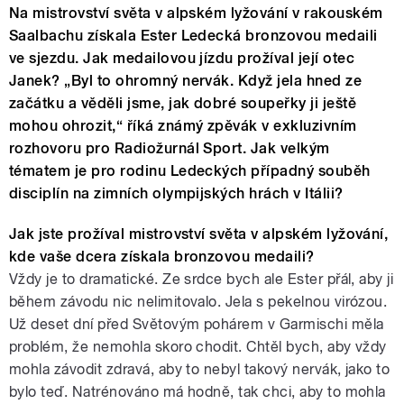
Na mistrovství světa v alpském lyžování v rakouském
Saalbachu získala Ester Ledecká bronzovou medaili
ve sjezdu. Jak medailovou jízdu prožíval její otec
Janek? „Byl to ohromný nervák. Když jela hned ze
začátku a věděli jsme, jak dobré soupeřky ji ještě
mohou ohrozit,“ říká známý zpěvák v exkluzivním
rozhovoru pro Radiožurnál Sport. Jak velkým
tématem je pro rodinu Ledeckých případný souběh
disciplín na zimních olympijských hrách v Itálii?
Jak jste prožíval mistrovství světa v alpském lyžování,
kde vaše dcera získala bronzovou medaili?
Vždy je to dramatické. Ze srdce bych ale Ester přál, aby ji
během závodu nic nelimitovalo. Jela s pekelnou virózou.
Už deset dní před Světovým pohárem v Garmischi měla
problém, že nemohla skoro chodit. Chtěl bych, aby vždy
mohla závodit zdravá, aby to nebyl takový nervák, jako to
bylo teď. Natrénováno má hodně, tak chci, aby to mohla