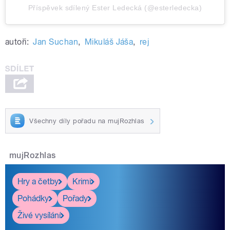
Příspěvek sdílený Ester Ledecká (@esterledecka)
autoři:
Jan Suchan
,
Mikuláš Jáša
,
rej
Všechny díly pořadu na mujRozhlas
mujRozhlas
Hry a četby
Krimi
Pohádky
Pořady
Živé vysílání