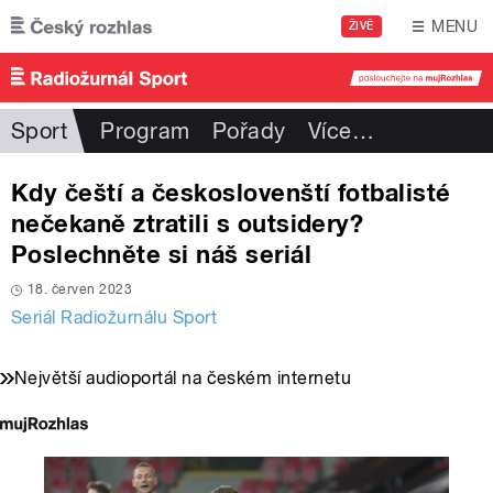
Přejít k hlavnímu obsahu
MENU
ŽIVĚ
Sport
Program
Pořady
Více
…
Kdy čeští a českoslovenští fotbalisté
nečekaně ztratili s outsidery?
Poslechněte si náš seriál
18. červen 2023
Seriál Radiožurnálu Sport
Největší audioportál na českém internetu