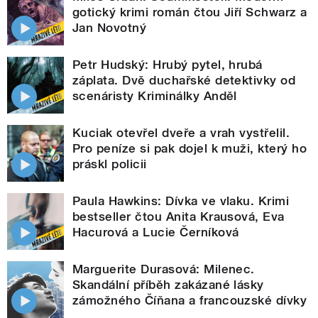
gotický krimi román čtou Jiří Schwarz a
Jan Novotný
Petr Hudský: Hrubý pytel, hrubá
záplata. Dvě duchařské detektivky od
scenáristy Kriminálky Anděl
Kuciak otevřel dveře a vrah vystřelil.
Pro peníze si pak dojel k muži, který ho
práskl policii
Paula Hawkins: Dívka ve vlaku. Krimi
bestseller čtou Anita Krausová, Eva
Hacurová a Lucie Černíková
Marguerite Durasová: Milenec.
Skandální příběh zakázané lásky
zámožného Číňana a francouzské dívky