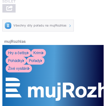
Všechny díly pořadu na mujRozhlas
mujRozhlas
Hry a četby
Krimi
Pohádky
Pořady
Živé vysílání