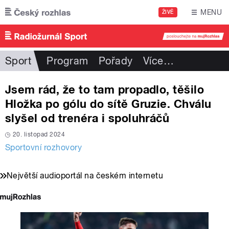
Přejít k hlavnímu obsahu
MENU
ŽIVĚ
Sport
Program
Pořady
Více
…
Jsem rád, že to tam propadlo, těšilo
Hložka po gólu do sítě Gruzie. Chválu
slyšel od trenéra i spoluhráčů
20. listopad 2024
Sportovní rozhovory
Největší audioportál na českém internetu