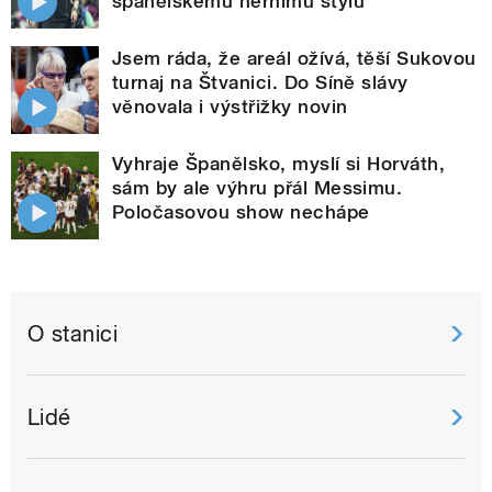
španělskému hernímu stylu
Jsem ráda, že areál ožívá, těší Sukovou
turnaj na Štvanici. Do Síně slávy
věnovala i výstřižky novin
Vyhraje Španělsko, myslí si Horváth,
sám by ale výhru přál Messimu.
Poločasovou show nechápe
O stanici
Lidé