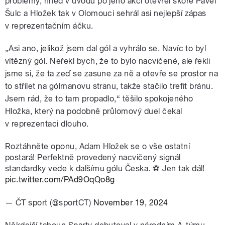
problémy, hned v úvodu po jeho akci otevřel skóre Pavel
Šulc a Hložek tak v Olomouci sehrál asi nejlepší zápas
v reprezentačním áčku.
„Asi ano, jelikož jsem dal gól a vyhrálo se. Navíc to byl
vítězný gól. Neřekl bych, že to bylo nacvičené, ale řekli
jsme si, že ta zeď se zasune za ně a otevře se prostor na
to střílet na gólmanovu stranu, takže stačilo trefit bránu.
Jsem rád, že to tam propadlo,“ těšilo spokojeného
Hložka, který na podobně průlomový duel čekal
v reprezentaci dlouho.
Roztáhněte oponu, Adam Hložek se o vše ostatní
postará! Perfektně provedený nacvičený signál
standardky vede k dalšímu gólu Česka. ⚽️ Jen tak dál!
pic.twitter.com/PAd9OqQo8g
— ČT sport (@sportCT)
November 19, 2024