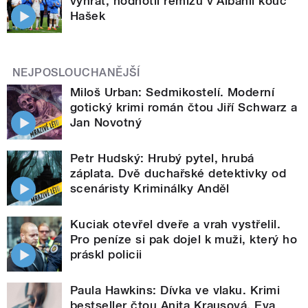
vyhrát, hodnotil remízu v Albánii kouč
Hašek
NEJPOSLOUCHANĚJŠÍ
Miloš Urban: Sedmikostelí. Moderní
gotický krimi román čtou Jiří Schwarz a
Jan Novotný
Petr Hudský: Hrubý pytel, hrubá
záplata. Dvě duchařské detektivky od
scenáristy Kriminálky Anděl
Kuciak otevřel dveře a vrah vystřelil.
Pro peníze si pak dojel k muži, který ho
práskl policii
Paula Hawkins: Dívka ve vlaku. Krimi
bestseller čtou Anita Krausová, Eva