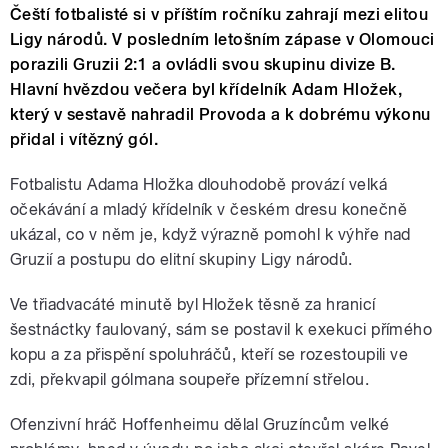
Čeští fotbalisté si v příštím ročníku zahrají mezi elitou
Ligy národů. V posledním letošním zápase v Olomouci
porazili Gruzii 2:1 a ovládli svou skupinu divize B.
Hlavní hvězdou večera byl křídelník Adam Hložek,
který v sestavě nahradil Provoda a k dobrému výkonu
přidal i vítězný gól.
Fotbalistu Adama Hložka dlouhodobě provází velká
očekávání a mladý křídelník v českém dresu konečně
ukázal, co v něm je, když výrazně pomohl k výhře nad
Gruzií a postupu do elitní skupiny Ligy národů.
Ve třiadvacáté minutě byl Hložek těsně za hranicí
šestnáctky faulovaný, sám se postavil k exekuci přímého
kopu a za přispění spoluhráčů, kteří se rozestoupili ve
zdi, překvapil gólmana soupeře přízemní střelou.
Ofenzivní hráč Hoffenheimu dělal Gruzíncům velké