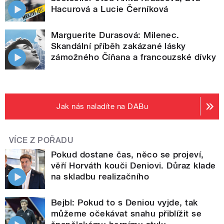
Hacurová a Lucie Černíková
Marguerite Durasová: Milenec.
Skandální příběh zakázané lásky
zámožného Číňana a francouzské dívky
Jak nás naladíte na DABu
VÍCE Z POŘADU
Pokud dostane čas, něco se projeví,
věří Horváth kouči Deniovi. Důraz klade
na skladbu realizačního
Bejbl: Pokud to s Deniou vyjde, tak
můžeme očekávat snahu přiblížit se