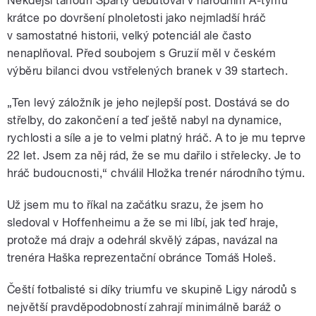
Někdejší tahoun Sparty debutoval v národním A-týmu
krátce po dovršení plnoletosti jako nejmladší hráč
v samostatné historii, velký potenciál ale často
nenaplňoval. Před soubojem s Gruzií měl v českém
výběru bilanci dvou vstřelených branek v 39 startech.
„Ten levý záložník je jeho nejlepší post. Dostává se do
střelby, do zakončení a teď ještě nabyl na dynamice,
rychlosti a síle a je to velmi platný hráč. A to je mu teprve
22 let. Jsem za něj rád, že se mu dařilo i střelecky. Je to
hráč budoucnosti,“ chválil Hložka trenér národního týmu.
Už jsem mu to říkal na začátku srazu, že jsem ho
sledoval v Hoffenheimu a že se mi líbí, jak teď hraje,
protože má drajv a odehrál skvělý zápas, navázal na
trenéra Haška reprezentační obránce Tomáš Holeš.
Čeští fotbalisté si díky triumfu ve skupině Ligy národů s
největší pravděpodobností zahrají minimálně baráž o