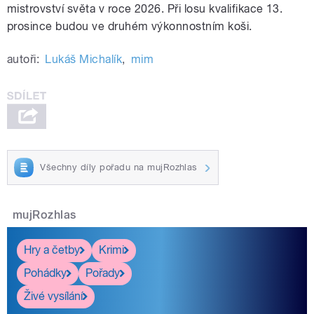
mistrovství světa v roce 2026. Při losu kvalifikace 13.
prosince budou ve druhém výkonnostním koši.
autoři:
Lukáš Michalík
,
mim
Všechny díly pořadu na mujRozhlas
mujRozhlas
Hry a četby
Krimi
Pohádky
Pořady
Živé vysílání