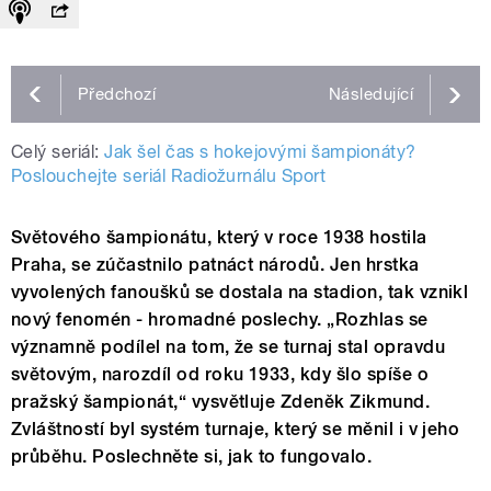
Předchozí
Následující
Celý seriál:
Jak šel čas s hokejovými šampionáty?
Poslouchejte seriál Radiožurnálu Sport
Světového šampionátu, který v roce 1938 hostila
Praha, se zúčastnilo patnáct národů. Jen hrstka
vyvolených fanoušků se dostala na stadion, tak vznikl
nový fenomén - hromadné poslechy. „Rozhlas se
významně podílel na tom, že se turnaj stal opravdu
světovým, narozdíl od roku 1933, kdy šlo spíše o
pražský šampionát,“ vysvětluje Zdeněk Zikmund.
Zvláštností byl systém turnaje, který se měnil i v jeho
průběhu. Poslechněte si, jak to fungovalo.