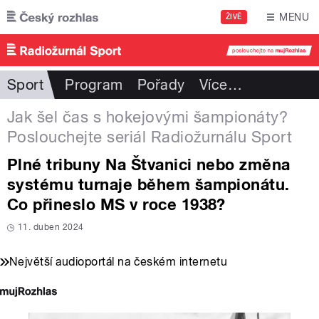
Přejít k hlavnímu obsahu
MENU
ŽIVĚ
Sport
Program
Pořady
Více
…
Jak šel čas s hokejovými šampionáty?
Poslouchejte seriál Radiožurnálu Sport
Plné tribuny Na Štvanici nebo změna
systému turnaje během šampionátu.
Co přineslo MS v roce 1938?
11. duben 2024
Největší audioportál na českém internetu