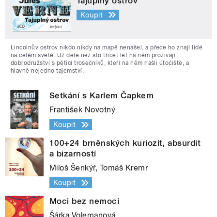
Tajuplný ostrov
Koupit
Lincolnův ostrov nikdo nikdy na mapě nenašel, a přece ho znají lidé
na celém světě. Už déle než sto třicet let na něm prožívají
dobrodružství s pěticí trosečníků, kteří na něm našli útočiště, a
hlavně nejedno tajemství.
Setkání s Karlem Čapkem
František Novotný
Koupit
100+24 brněnských kuriozit, absurdit
a bizarností
Miloš Šenkýř, Tomáš Kremr
Koupit
Moci bez nemoci
Šárka Volemanová