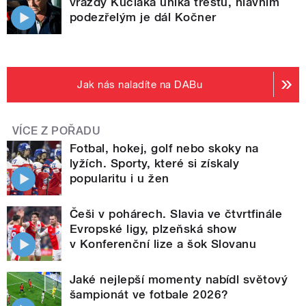
vraždy Kuciaka uniká trestu, hlavním
podezřelým je dál Kočner
Jak nás naladíte na DABu
VÍCE Z POŘADU
Fotbal, hokej, golf nebo skoky na
lyžích. Sporty, které si získaly
popularitu i u žen
Češi v pohárech. Slavia ve čtvrtfinále
Evropské ligy, plzeňská show
v Konferenční lize a šok Slovanu
Jaké nejlepší momenty nabídl světový
šampionát ve fotbale 2026?