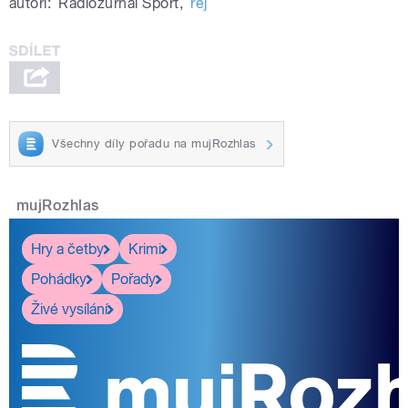
autoři:
Radiožurnál Sport
,
rej
Všechny díly pořadu na mujRozhlas
mujRozhlas
Hry a četby
Krimi
Pohádky
Pořady
Živé vysílání