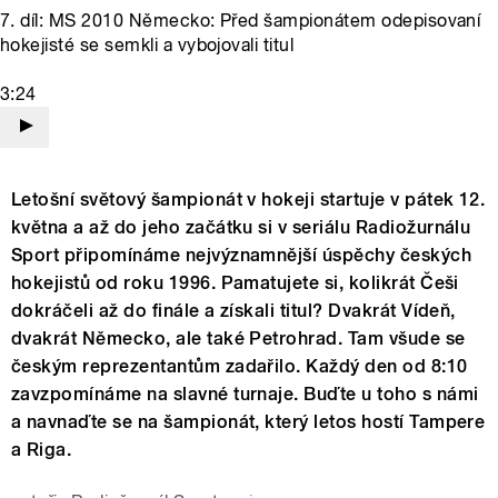
7. díl: MS 2010 Německo: Před šampionátem odepisovaní
hokejisté se semkli a vybojovali titul
3:24
Letošní světový šampionát v hokeji startuje v pátek 12.
května a až do jeho začátku si v seriálu Radiožurnálu
Sport připomínáme nejvýznamnější úspěchy českých
hokejistů od roku 1996. Pamatujete si, kolikrát Češi
dokráčeli až do finále a získali titul? Dvakrát Vídeň,
dvakrát Německo, ale také Petrohrad. Tam všude se
českým reprezentantům zadařilo. Každý den od 8:10
zavzpomínáme na slavné turnaje. Buďte u toho s námi
a navnaďte se na šampionát, který letos hostí Tampere
a Riga.