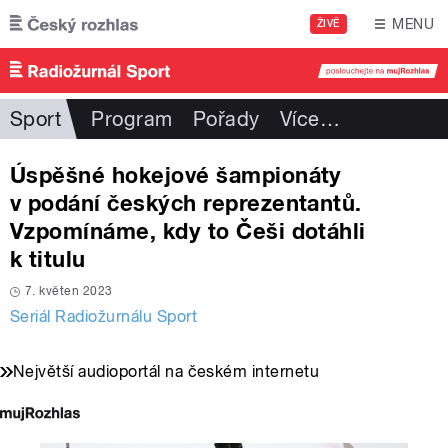
Přejít k hlavnímu obsahu
MENU
ŽIVĚ
Sport
Program
Pořady
Více
…
Úspěšné hokejové šampionáty
v podání českých reprezentantů.
Vzpomínáme, kdy to Češi dotáhli
k titulu
7. květen 2023
Seriál Radiožurnálu Sport
Největší audioportál na českém internetu