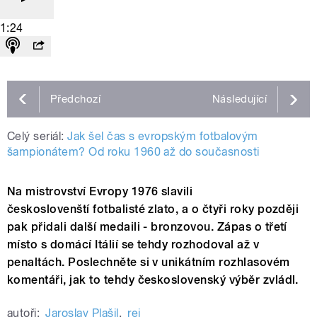
1:24
Předchozí
Následující
Celý seriál:
Jak šel čas s evropským fotbalovým
šampionátem? Od roku 1960 až do současnosti
Na mistrovství Evropy 1976 slavili
českoslovenští fotbalisté zlato, a o čtyři roky později
pak přidali další medaili - bronzovou. Zápas o třetí
místo s domácí Itálií se tehdy rozhodoval až v
penaltách. Poslechněte si v unikátním rozhlasovém
komentáři, jak to tehdy československý výběr zvládl.
autoři:
Jaroslav Plašil
,
rej