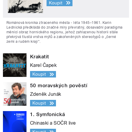
Koupit
Románová kronika ztraceného města - léta 1945–1961. Karin
Lednická předkládá do značné míry převratný, dosavadní paradigma
měnící obraz hornického regionu, jehož zahlazenou historii stále
překrývá tlustá vrstva mýtů a zakořeněných stereotypů o „černé
zemi a rudém kraji“.
Krakatit
Karel Čapek
Koupit
50 moravských pověstí
Zdeněk Junák
Koupit
1. Symfonická
Chinaski a SOČR live