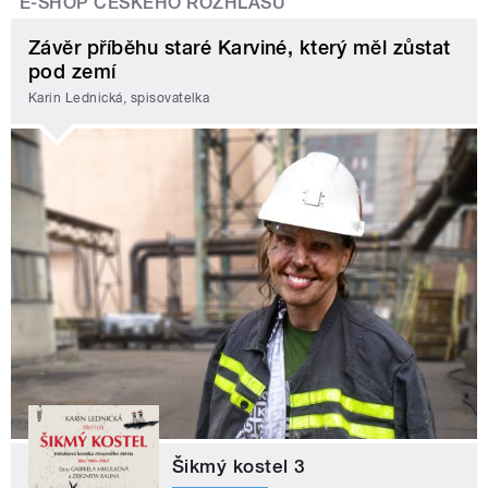
E-SHOP ČESKÉHO ROZHLASU
Závěr příběhu staré Karviné, který měl zůstat
pod zemí
Karin Lednická, spisovatelka
Šikmý kostel 3