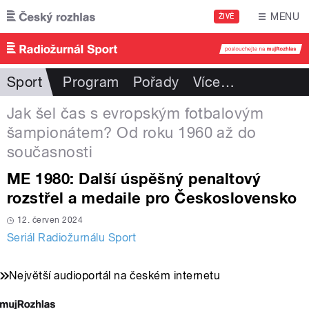
Přejít k hlavnímu obsahu
MENU
ŽIVĚ
Sport
Program
Pořady
Více
…
Jak šel čas s evropským fotbalovým
šampionátem? Od roku 1960 až do
současnosti
ME 1980: Další úspěšný penaltový
rozstřel a medaile pro Československo
12. červen 2024
Seriál Radiožurnálu Sport
Největší audioportál na českém internetu