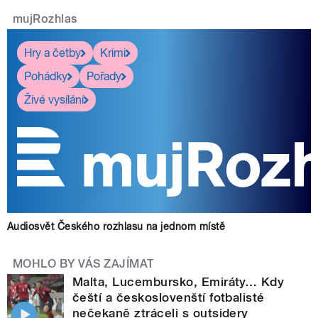
mujRozhlas
Hry a četby
Krimi
Pohádky
Pořady
Živé vysílání
Audiosvět Českého rozhlasu na jednom místě
MOHLO BY VÁS ZAJÍMAT
Malta, Lucembursko, Emiráty… Kdy
čeští a českoslovenští fotbalisté
nečekaně ztráceli s outsidery