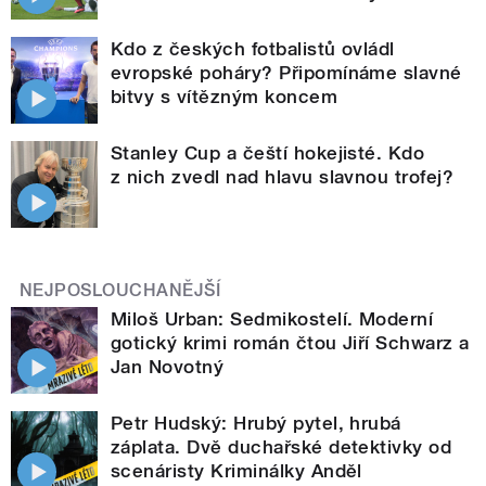
Kdo z českých fotbalistů ovládl
evropské poháry? Připomínáme slavné
bitvy s vítězným koncem
Stanley Cup a čeští hokejisté. Kdo
z nich zvedl nad hlavu slavnou trofej?
NEJPOSLOUCHANĚJŠÍ
Miloš Urban: Sedmikostelí. Moderní
gotický krimi román čtou Jiří Schwarz a
Jan Novotný
Petr Hudský: Hrubý pytel, hrubá
záplata. Dvě duchařské detektivky od
scenáristy Kriminálky Anděl