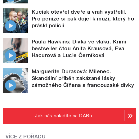
Kuciak otevřel dveře a vrah vystřelil.
Pro peníze si pak dojel k muži, který ho
práskl policii
Paula Hawkins: Dívka ve vlaku. Krimi
bestseller čtou Anita Krausová, Eva
Hacurová a Lucie Černíková
Marguerite Durasová: Milenec.
Skandální příběh zakázané lásky
zámožného Číňana a francouzské dívky
Jak nás naladíte na DABu
VÍCE Z POŘADU