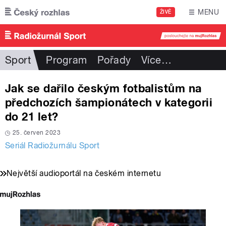
Přejít k hlavnímu obsahu
MENU
ŽIVĚ
Sport
Program
Pořady
Více
…
Jak se dařilo českým fotbalistům na
předchozích šampionátech v kategorii
do 21 let?
25. červen 2023
Seriál Radiožurnálu Sport
Největší audioportál na českém internetu