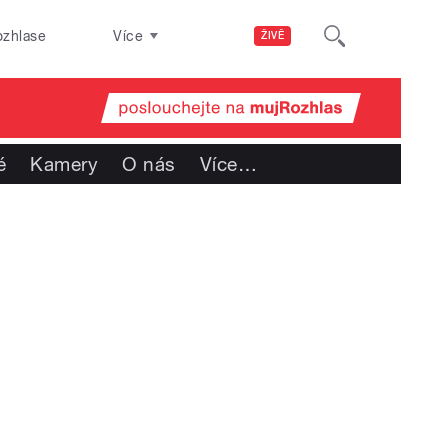
ozhlase
Více
ŽIVĚ
é
Kamery
O nás
Více
…