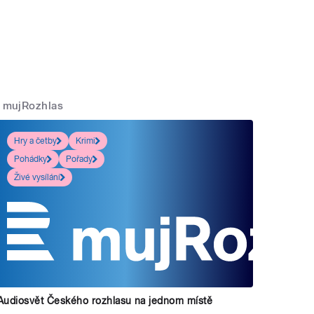
mujRozhlas
Hry a četby
Krimi
Pohádky
Pořady
Živé vysílání
Audiosvět Českého rozhlasu na jednom místě