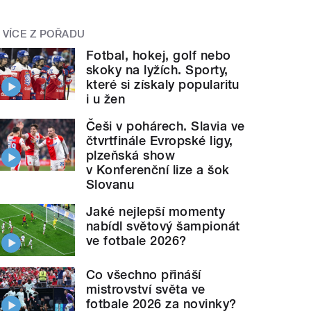
VÍCE Z POŘADU
Fotbal, hokej, golf nebo
skoky na lyžích. Sporty,
které si získaly popularitu
i u žen
Češi v pohárech. Slavia ve
čtvrtfinále Evropské ligy,
plzeňská show
v Konferenční lize a šok
Slovanu
Jaké nejlepší momenty
nabídl světový šampionát
ve fotbale 2026?
Co všechno přináší
mistrovství světa ve
fotbale 2026 za novinky?