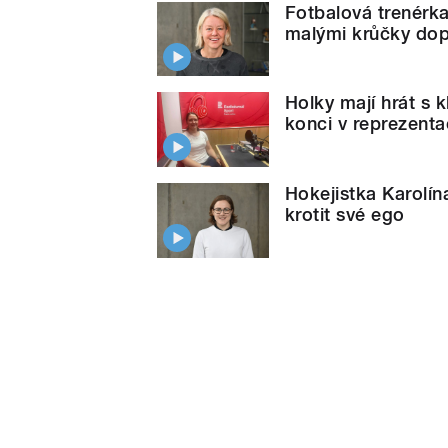
Fotbalová trenérk
malými krůčky dop
Holky mají hrát s k
konci v reprezentac
Hokejistka Karolín
krotit své ego