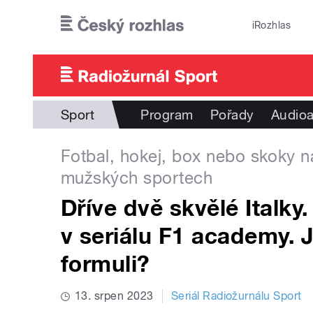
Přejít k hlavnímu obsahu
iRozhlas
Sport
Program
Pořady
Audioa
Fotbal, hokej, box nebo skoky na
mužských sportech
Dříve dvě skvělé Italky
v seriálu F1 academy. J
formuli?
13. srpen 2023
Seriál Radiožurnálu Sport