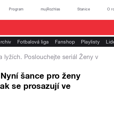
Program
mujRozhlas
Stanice
O r
rchiv
Fotbalová liga
Fanshop
Playlisty
Lid
 lyžích. Poslouchejte seriál Ženy v
. Nyní šance pro ženy
ak se prosazují ve