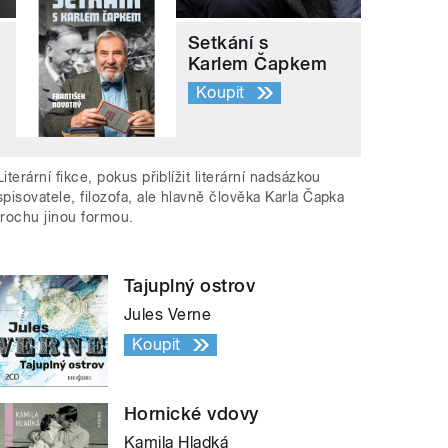
Setkání s
Karlem Čapkem
Koupit
Literární fikce, pokus přiblížit literární nadsázkou
spisovatele, filozofa, ale hlavně člověka Karla Čapka
trochu jinou formou.
Tajuplný ostrov
Jules Verne
Koupit
Hornické vdovy
Kamila Hladká