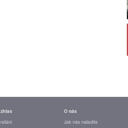
zhlas
O nás
ysílání
Jak nás naladíte