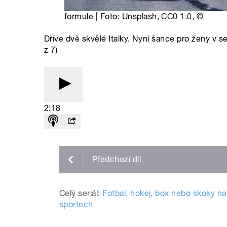
formule | Foto: Unsplash,
CC0 1.0
,
©
Dříve dvě skvělé Italky. Nyní šance pro ženy v se
z 7)
2:18
Předchozí
díl
Celý seriál:
Fotbal, hokej, box nebo skoky na
sportech