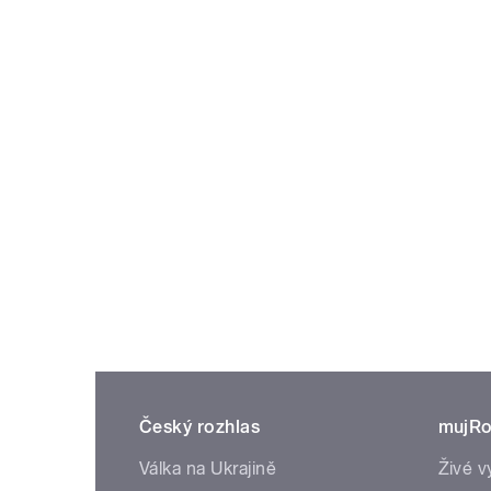
Český rozhlas
mujRo
Válka na Ukrajině
Živé v