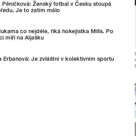
a Pěničková: Ženský fotbal v Česku stoupá
ředu. Je to zatím málo
lukama co nejdéle, říká hokejistka Mills. Po
i míří na Aljašku
a Erbanová: Je zvláštní v kolektivním sportu