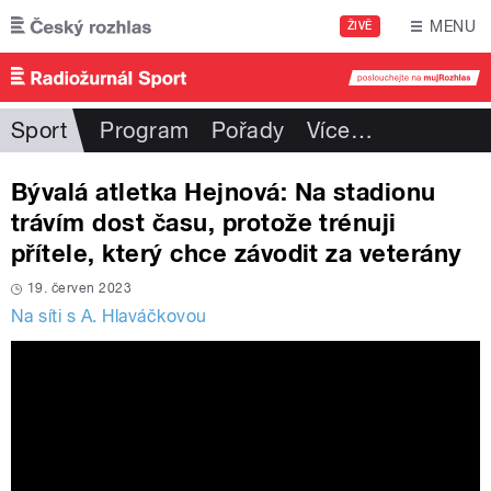
Přejít k hlavnímu obsahu
MENU
ŽIVĚ
Sport
Program
Pořady
Více
…
Bývalá atletka Hejnová: Na stadionu
trávím dost času, protože trénuji
přítele, který chce závodit za veterány
19. červen 2023
Na síti s A. Hlaváčkovou