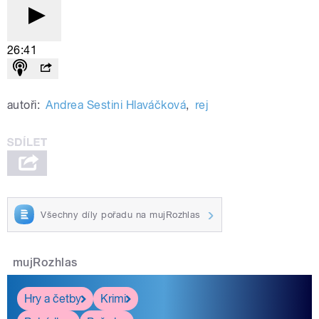
26:41
autoři:
Andrea Sestini Hlaváčková
,
rej
Všechny díly pořadu na mujRozhlas
mujRozhlas
Hry a četby
Krimi