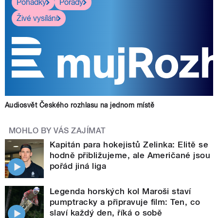
Pohádky
Pořady
Živé vysílání
Audiosvět Českého rozhlasu na jednom místě
MOHLO BY VÁS ZAJÍMAT
Kapitán para hokejistů Zelinka: Elitě se
hodně přibližujeme, ale Američané jsou
pořád jiná liga
Legenda horských kol Maroši staví
pumptracky a připravuje film: Ten, co
slaví každý den, říká o sobě