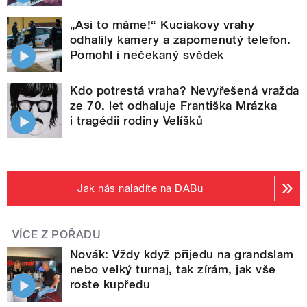
„Asi to máme!“ Kuciakovy vrahy
odhalily kamery a zapomenutý telefon.
Pomohl i nečekaný svědek
Kdo potrestá vraha? Nevyřešená vražda
ze 70. let odhaluje Františka Mrázka
i tragédii rodiny Velíšků
Jak nás naladíte na DABu
VÍCE Z POŘADU
Novák: Vždy když přijedu na grandslam
nebo velký turnaj, tak zírám, jak vše
roste kupředu