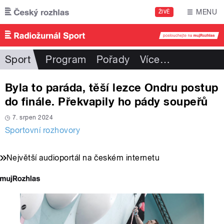
Přejít k hlavnímu obsahu
MENU
ŽIVĚ
Sport
Program
Pořady
Více
…
Byla to paráda, těší lezce Ondru postup
do finále. Překvapily ho pády soupeřů
7. srpen 2024
Sportovní rozhovory
Největší audioportál na českém internetu