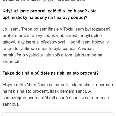
Když už jsme probrali celé tělo, co hlava? Jste
optimisticky naladěný na finálový souboj?
Jo, jsem. Třeba po semifinále v Tokiu jsem byl rozladěný,
protože právě ten výsledek v obtížnosti nebyl úplně
takový, jaký jsem si představoval. Hodně jsem bojoval v
té cestě. Zatímco dnes to byla paráda. A vůbec
nemluvím o výsledku, ale spíš o tom, jak jsem se na
stěně cítil.
Takže do finále půjdete na risk, na sto procent?
Abych měl vůbec šanci na medaili, tak musím jít naprosto
na risk a na sto procent, jinak nemám šanci. A
samozřejmě bych chtěl mít aspoň šanci si na tu medaili
sáhnout.