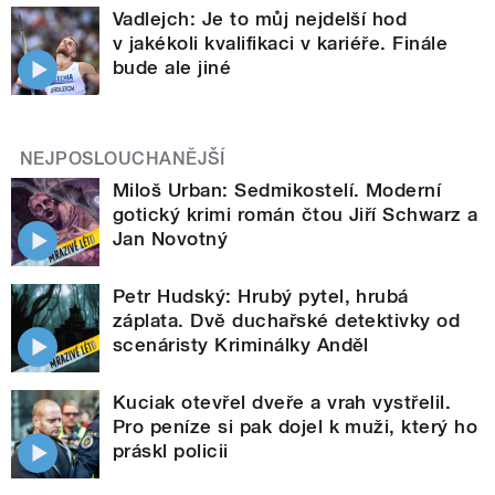
Vadlejch: Je to můj nejdelší hod
v jakékoli kvalifikaci v kariéře. Finále
bude ale jiné
NEJPOSLOUCHANĚJŠÍ
Miloš Urban: Sedmikostelí. Moderní
gotický krimi román čtou Jiří Schwarz a
Jan Novotný
Petr Hudský: Hrubý pytel, hrubá
záplata. Dvě duchařské detektivky od
scenáristy Kriminálky Anděl
Kuciak otevřel dveře a vrah vystřelil.
Pro peníze si pak dojel k muži, který ho
práskl policii