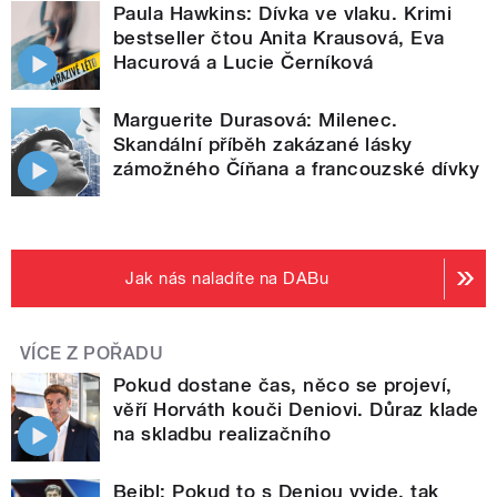
Paula Hawkins: Dívka ve vlaku. Krimi
bestseller čtou Anita Krausová, Eva
Hacurová a Lucie Černíková
Marguerite Durasová: Milenec.
Skandální příběh zakázané lásky
zámožného Číňana a francouzské dívky
Jak nás naladíte na DABu
VÍCE Z POŘADU
Pokud dostane čas, něco se projeví,
věří Horváth kouči Deniovi. Důraz klade
na skladbu realizačního
Bejbl: Pokud to s Deniou vyjde, tak