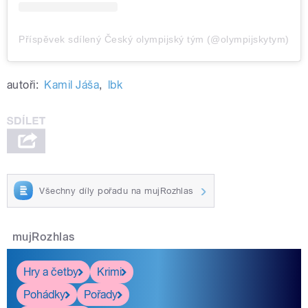
Příspěvek sdílený Český olympijský tým (@olympijskytym)
autoři:
Kamil Jáša
,
lbk
Všechny díly pořadu na mujRozhlas
mujRozhlas
Hry a četby
Krimi
Pohádky
Pořady