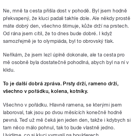
Ne, mně ta cesta přišla dost v pohodě. Byl jsem hodně
překvapený, že kluci padali takhle dole. Ale někdy prostě
máte dobrý den, všechno štimuje, kůže drží na prstech.
Od rána jsem cítil, že to dnes bude dobré. I když
samozřejmě je to olympiáda, byl to obrovský tlak.
Neříkám, že jsem lezl úplně dokonale, ale ta cesta pro
mě osobně byla dostatečně pohodlná, abych byl na ní v
klidu.
To je další dobrá zpráva. Prsty drží, rameno drží,
všechno v pořádku, kolena, kotníky.
Všechno v pořádku. Hlavně ramena, se kterými jsem
laboroval, tak jsou po dvou měsících konečně hodně
pevná. Teď už mě čeká jen jeden den, takže i kdybych si
tam něco málo pohnul, tak to bude vlastně jedno.
Uvidíme, co si kluci vymyslí na boulderech.