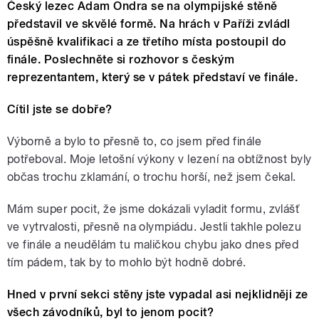
Český lezec Adam Ondra se na olympijské stěně
představil ve skvělé formě. Na hrách v Paříži zvládl
úspěšně kvalifikaci a ze třetího místa postoupil do
finále. Poslechněte si rozhovor s českým
reprezentantem, který se v pátek představí ve finále.
Cítil jste se dobře?
Výborně a bylo to přesně to, co jsem před finále
potřeboval. Moje letošní výkony v lezení na obtížnost byly
občas trochu zklamání, o trochu horší, než jsem čekal.
Mám super pocit, že jsme dokázali vyladit formu, zvlášť
ve vytrvalosti, přesně na olympiádu. Jestli takhle polezu
ve finále a neudělám tu maličkou chybu jako dnes před
tím pádem, tak by to mohlo být hodně dobré.
Hned v první sekci stěny jste vypadal asi nejklidněji ze
všech závodníků, byl to jenom pocit?